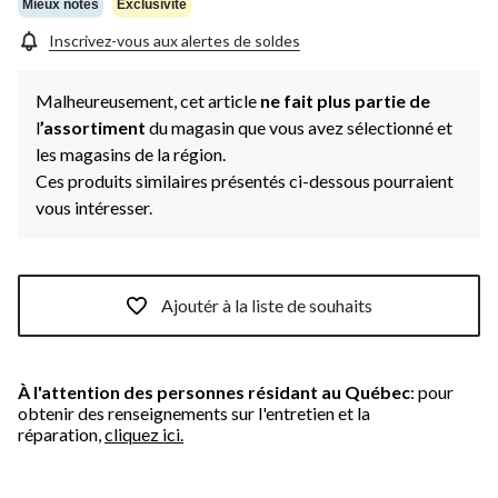
même
Mieux notés
Exclusivité
page.
Inscrivez-vous aux alertes de soldes
Malheureusement, cet article
ne fait plus partie de
l
’assortiment
du magasin que vous avez sélectionné et
les magasins de la région.
Ces produits similaires présentés ci-dessous pourraient
vous intéresser.
Ajoutér à la liste de souhaits
À l'attention des personnes résidant au Québec
: pour
obtenir des renseignements sur l'entretien et la
réparation,
cliquez ici.