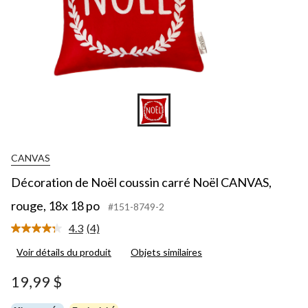
CANVAS
Décoration de Noël coussin carré Noël CANVAS,
rouge, 18x 18 po
#151-8749-2
4.3
(4)
Lire
les
Voir détails du produit
Objets similaires
4
commentaires.
Lien
19,99 $
vers
la