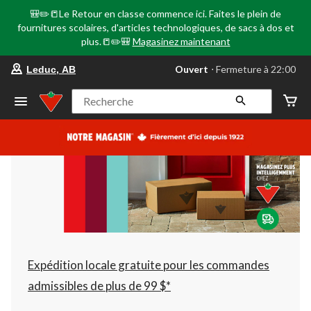
🎒✏️📒Le Retour en classe commence ici. Faites le plein de
fournitures scolaires, d'articles technologiques, de sacs à dos et
plus.📒✏️🎒
Magasinez maintenant
votre
Ouvert
⋅ Fermeture à 22:00
Leduc, AB
magasin
préféré
est
Recherche
Leduc,
AB,
courament
Ouvert,
Fermeture
à
à
22:00
cliquer
pour
changer
Expédition locale gratuite pour les commandes
admissibles de plus de 99 $*