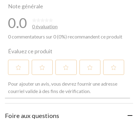
Note générale
0.0
0 évaluation
0 commentateurs sur 0 (0%) recommandent ce produit
Évaluez ce produit
Sélectionnez
Sélectionnez
Sélectionnez
Sélectionnez
Sélectionnez
Pour ajouter un avis, vous devrez fournir une adresse
pour
pour
pour
pour
pour
évaluer
évaluer
évaluer
évaluer
évaluer
courriel valide à des fins de vérification.
l'article
l'article
l'article
l'article
l'article
à
à
à
à
à
1
2
3
4
5
étoile.
étoiles.
étoiles.
étoiles.
étoiles.
Foire aux questions
Cette
Cette
Cette
Cette
Cette
action
action
action
action
action
ouvrira
ouvrira
ouvrira
ouvrira
ouvrira
le
le
le
le
le