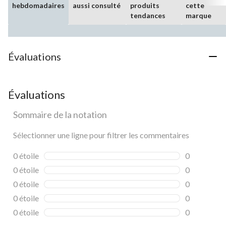
hebdomadaires
aussi consulté
produits
cette
tendances
marque
Évaluations
Évaluations
Sommaire de la notation
Sélectionner une ligne pour filtrer les commentaires
0 étoile
étoiles
0
0 commentai
0 étoile
étoiles
0
0 commentai
0 étoile
étoiles
0
0 commentai
0 étoile
étoiles
0
0 commentai
0 étoile
étoiles
0
0 commentai