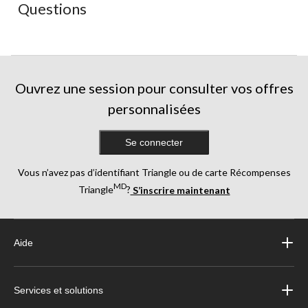
Questions
formulaire
formulaire
formulaire
formulaire
formulaire
de
de
de
de
de
soumission.
soumission.
soumission.
soumission.
soumission.
Ouvrez une session pour consulter vos offres
personnalisées
Se connecter
Vous n’avez pas d’identifiant Triangle ou de carte Récompenses
MD
Triangle
?
S’inscrire maintenant
Aide
Services et solutions