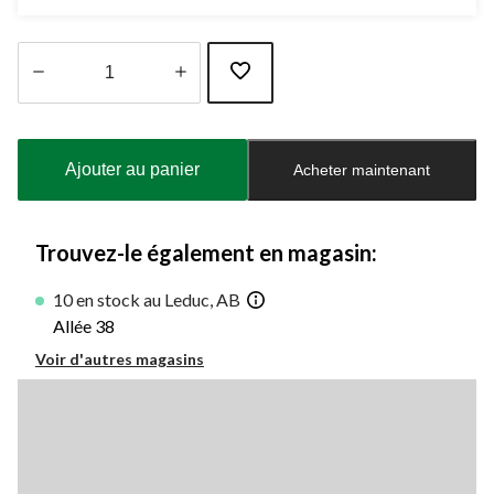
Quantité
mise
à
Ajouter au panier
Acheter maintenant
jour
à
1
Trouvez-le également en magasin:
10 en stock au Leduc, AB
Allée 38
Voir d'autres magasins