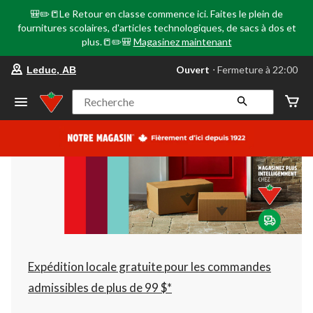
🎒✏️📒Le Retour en classe commence ici. Faites le plein de
fournitures scolaires, d'articles technologiques, de sacs à dos et
plus.📒✏️🎒
Magasinez maintenant
votre
Ouvert
⋅ Fermeture à 22:00
Leduc, AB
magasin
préféré
est
Recherche
Leduc,
AB,
courament
Ouvert,
Fermeture
à
à
22:00
cliquer
pour
changer
Expédition locale gratuite pour les commandes
admissibles de plus de 99 $*