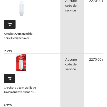
Aucune
2270,00 g
cote de
service
Crochet
Command
de
série Designer avec
bandes adhésives, grand,
blanc, 5 lb, paq. 1
7,79 $
Aucune
2270,00 g
cote de
service
Crochet à tige métallique
Command
avec bandes
adhésives, grand, blanc, 5
lb, paq. 1
4,99 $