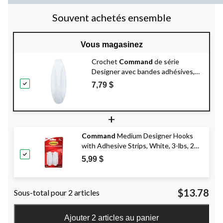
Souvent achetés ensemble
Vous magasinez
Crochet
Command
de série
Designer avec bandes adhésives,
grand, blanc, 5 lb, paq. 1
7,79 $
+
Command
Medium Designer Hooks
with Adhesive Strips, White, 3-lbs, 2
Strips per Pack
5,99 $
$13.78
Sous-total pour 2 articles
Ajouter 2 articles au panier