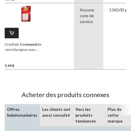
Aucune
1360,00 g
cote de
service
Crochets
Command
de
série Designer avec
bandes adhésives, moyen,
blanc, 3 lb, paq. 2
5,99 $
Acheter des produits connexes
Offres
Les clients ont
Vers les
Plus de
hebdomadaires
aussi consulté
produits
cette
tendances
marque