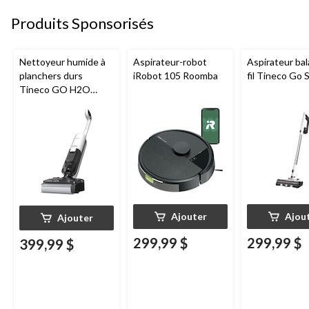
Produits Sponsorisés
Nettoyeur humide à
Aspirateur-robot
Aspirateur bal
planchers durs
iRobot 105 Roomba
fil Tineco Go S
Tineco GO H2O
HammerHead
Ajouter
Ajou
Ajouter
299,99 $
299,99 $
399,99 $