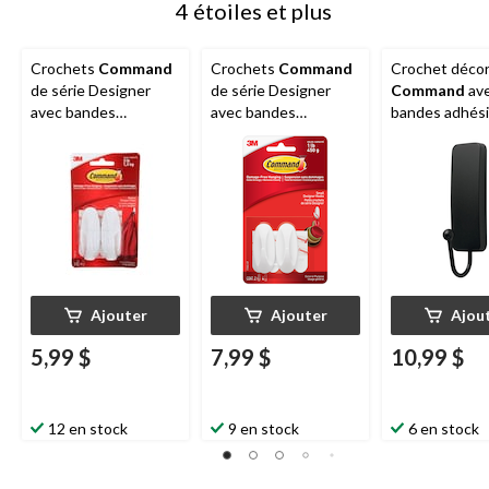
4 étoiles et plus
Crochets
Command
Crochets
Command
Crochet décor
de série Designer
de série Designer
Command
av
avec bandes
avec bandes
bandes adhési
adhésives, moyen,
adhésives, petit,
moyen, noir mat
blanc, 3 lb, paq. 2
blanc, 1 lb, paq. 2
paq. 1
Ajouter
Ajouter
Ajou
5,99 $
7,99 $
10,99 $
12 en stock
9 en stock
6 en stock