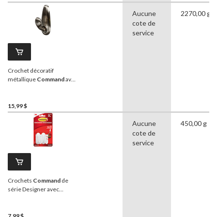
Aucune
2270,00 g
cote de
service
Crochet décoratif
métallique
Command
avec
bandes adhésives, nickel
brossé, grand, 5 lb, paquet
de 1
15,99 $
Aucune
450,00 g
cote de
service
Crochets
Command
de
série Designer avec
bandes adhésives, petit,
blanc, 1 lb, paq. 2
7,99 $