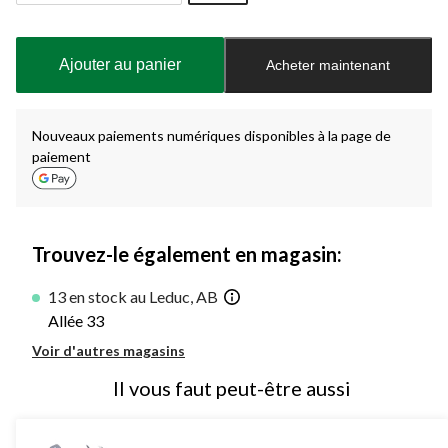
Quantité
mise
à
Ajouter au panier
Acheter maintenant
jour
à
1
Nouveaux paiements numériques disponibles à la page de
paiement
Trouvez-le également en magasin:
13 en stock au Leduc, AB
Allée 33
Voir d'autres magasins
Il vous faut peut-être aussi