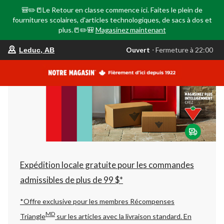
🎒✏️📒Le Retour en classe commence ici. Faites le plein de
fournitures scolaires, d'articles technologiques, de sacs à dos et
plus.📒✏️🎒
Magasinez maintenant
votre
Ouvert
⋅ Fermeture à 22:00
Leduc, AB
magasin
préféré
est
Leduc,
AB,
courament
Ouvert,
Fermeture
à
à
22:00
cliquer
pour
changer
Expédition locale gratuite pour les commandes
admissibles de plus de 99 $*
*Offre exclusive pour les membres Récompenses
MD
Triangle
sur les articles avec la livraison standard.
En