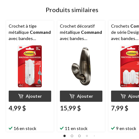
Produits similaires
Crochet à tige
Crochet décoratif
Crochets
Co
métallique
Command
métallique
Command
de série Desi
avec bandes
avec bandes
avec bandes
adhésives, grand,
adhésives, nickel
adhésives, pet
blanc, 5 lb, paq. 1
brossé, grand, 5 lb,
blanc, 1 lb, paq
paquet de 1
Ajouter
Ajouter
Ajou
4,99 $
15,99 $
7,99 $
16 en stock
11 en stock
9 en stock