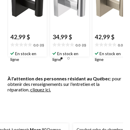
42,99 $
34,99 $
42,99 $
0.0
(0)
0.0
(0)
0.0
(0)
0.0
0.0
0.0
étoile(s)
étoile(s)
étoile(s)
En stock en
En stock en
En stock en
sur
sur
sur
ligne
ligne
ligne
5.
5.
5.
À l'attention des personnes résidant au Québec
: pour
obtenir des renseignements sur l'entretien et la
réparation,
cliquez ici.
ochet à peignoir
Moen
90 Degree,
Crochet robe de chambre mo