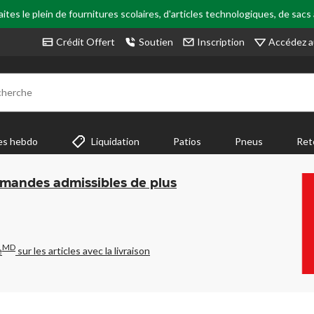
tes le plein de fournitures scolaires, d'articles technologiques, de sacs
Accédez a
Crédit Offert
Soutien
Inscription
cherche
es hebdo
Liquidation
Patios
Pneus
Ret
mmandes admissibles de plus
MD
e
sur les articles avec la livraison