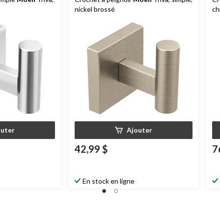
nickel brossé
ch
outer
Ajouter
42,99 $
7
En stock en ligne