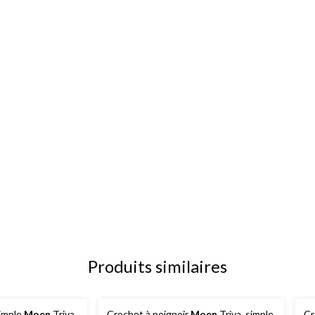
Produits similaires
simple
Moen
Triva,
Crochet à peignoir
Moen
Triva, simple,
Cr