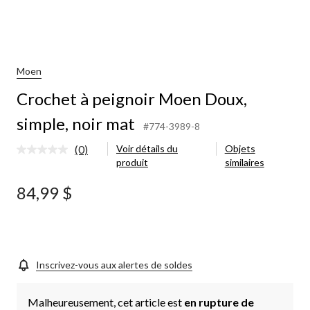
Moen
Crochet à peignoir Moen Doux,
simple, noir mat
#774-3989-8
(0)
Voir détails du
Objets
Aucune
produit
similaires
cote
pour
ce
84,99 $
produit.
Lien
vers
la
même
page.
Inscrivez-vous aux alertes de soldes
Malheureusement, cet article est
en rupture de