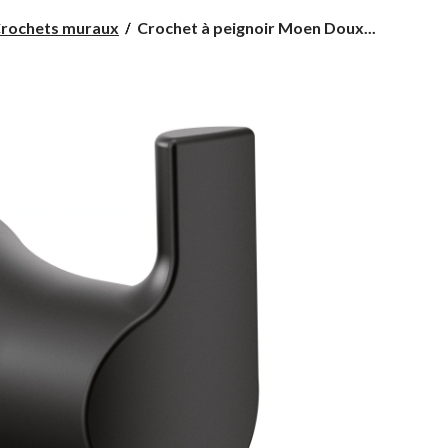
Crochet
rochets muraux
Crochet à peignoir Moen Doux...
à
peignoir
Moen
Doux,
simple,
noir
mat