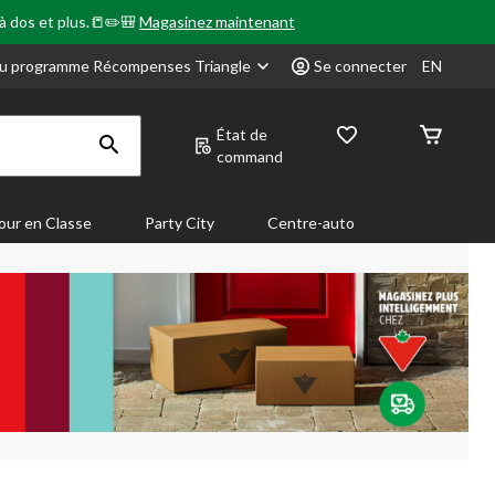
 à dos et plus.📒✏️🎒
Magasinez maintenant
u programme Récompenses Triangle
Se connecter
EN
État de
command
our en Classe
Party City
Centre-auto