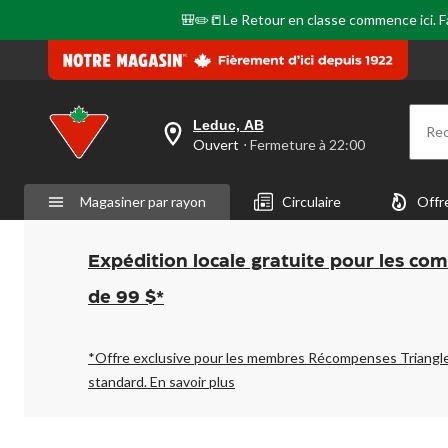
la
même
🎒✏️📒Le Retour en classe commence ici. Fai
page.
Leduc, AB
Re
votre
Ouvert
⋅ Fermeture à 22:00
magasin
préféré
est
Magasiner par rayon
Circulaire
Offr
Leduc,
AB,
courament
Ouvert,
Expédition locale gratuite pour les co
Fermeture
à
de 99 $*
à
22:00
cliquer
pour
*Offre exclusive pour les membres Récompenses Triangl
changer
standard.
En savoir plus