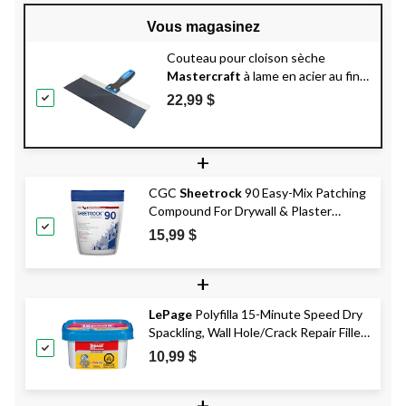
Vous magasinez
Couteau pour cloison sèche
Mastercraft
à lame en acier au fini
bleu et résistante aux solvants, 12
22,99 $
po
+
CGC
Sheetrock
90 Easy-Mix Patching
Compound For Drywall & Plaster
Repair, Low VOC, 1.25-kg
15,99 $
+
LePage
Polyfilla 15-Minute Speed Dry
Spackling, Wall Hole/Crack Repair Filler,
300-mL
10,99 $
+