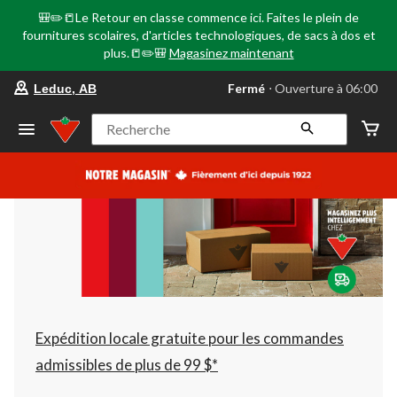
🎒✏️📒Le Retour en classe commence ici. Faites le plein de
fournitures scolaires, d'articles technologiques, de sacs à dos et
plus.📒✏️🎒
Magasinez maintenant
votre
Fermé
⋅ Ouverture à 06:00
Leduc, AB
magasin
préféré
est
Recherche
Leduc,
AB,
courament
Fermé,
Ouverture
à
à
06:00
cliquer
pour
changer
Expédition locale gratuite pour les commandes
admissibles de plus de 99 $*