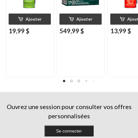
Ajouter
Ajouter
Ajou
19,99 $
549,99 $
13,99 $
Ouvrez une session pour consulter vos offres
personnalisées
Se connecter