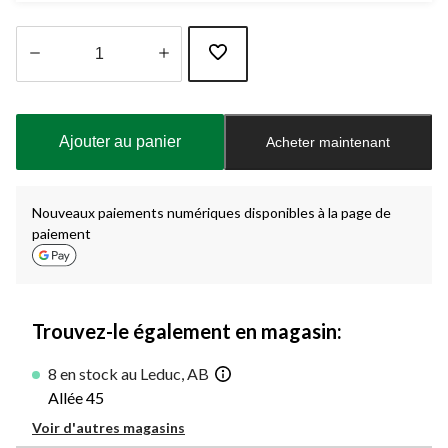
Quantité
mise
à
Ajouter au panier
Acheter maintenant
jour
à
1
Nouveaux paiements numériques disponibles à la page de
paiement
Trouvez-le également en magasin:
8 en stock au Leduc, AB
Allée 45
Voir d'autres magasins