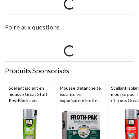
Foire aux questions
Produits Sponsorisés
Scellant isolant en
Mousse d'étanchéité
Scellant isolan
mousse Great Stuff
isolante en
mousse pour f
PestBlock avec
vaporisateur Froth-
et trous Great
distributeur
Pak Professional, en
avec distribut
intelligent, usage
polyuréthane
intelligent, us
intérieur/extérieur, 12
intérieur/extér
oz
oz