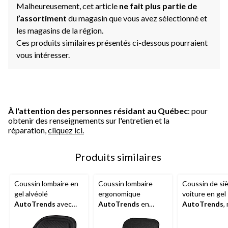
Malheureusement, cet article
ne fait plus partie de
l
’assortiment
du magasin que vous avez sélectionné et
les magasins de la région.
Ces produits similaires présentés ci-dessous pourraient
vous intéresser.
À l'attention des personnes résidant au Québec
: pour
obtenir des renseignements sur l'entretien et la
réparation,
cliquez ici.
Produits similaires
Coussin lombaire en
Coussin lombaire
Coussin de si
gel alvéolé
ergonomique
voiture en gel
AutoTrends
avec
AutoTrends
en
AutoTrends
,
sangles réglables
mousse
viscoélastique avec