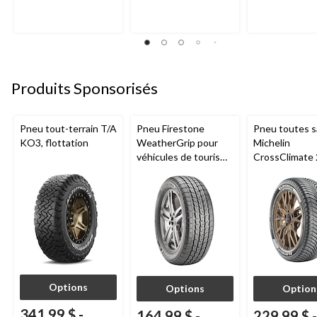
Produits Sponsorisés
Pneu tout-terrain T/A
Pneu Firestone
Pneu toutes s
KO3, flottation
WeatherGrip pour
Michelin
véhicules de tourisme
CrossClimate 
et utilitaires
véhicules de 
multisegments
et multisegm
Options
Options
Option
341,99 $
-
164,99 $
-
229,99 $
-