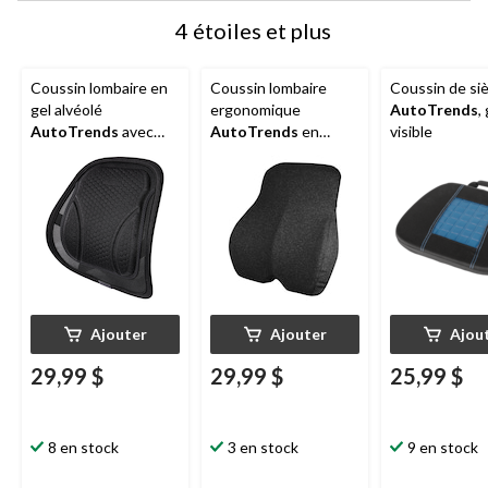
4 étoiles et plus
Coussin lombaire en
Coussin lombaire
Coussin de si
gel alvéolé
ergonomique
AutoTrends
,
AutoTrends
avec
AutoTrends
en
visible
sangles réglables
mousse
viscoélastique avec
sangles élastiques
ajustables
Ajouter
Ajouter
Ajou
29,99 $
29,99 $
25,99 $
8 en stock
3 en stock
9 en stock