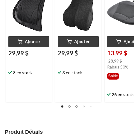
sangles élastiques
ajustables
Ajouter
Ajouter
Ajou
29,99 $
29,99 $
13,99 $
prix
28,99 $
était
Rabais 50%
8 en stock
3 en stock
28,99
Solde
26 en stock
Produit Détails