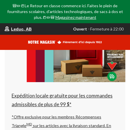
🎒✏️📒Le Retour en classe commence ici. Faites le plein de
fournitures scolaires, d'articles technologiques, de sacs à dos et
plus.📒✏️🎒
Magasinez maintenant
votre
Ouvert
⋅ Fermeture à 22:00
Leduc, AB
magasin
préféré
est
Leduc,
AB,
courament
Ouvert,
Fermeture
à
à
22:00
cliquer
pour
changer
Expédition locale gratuite pour les commandes
admissibles de plus de 99 $*
*Offre exclusive pour les membres Récompenses
MD
Triangle
sur les articles avec la livraison standard.
En