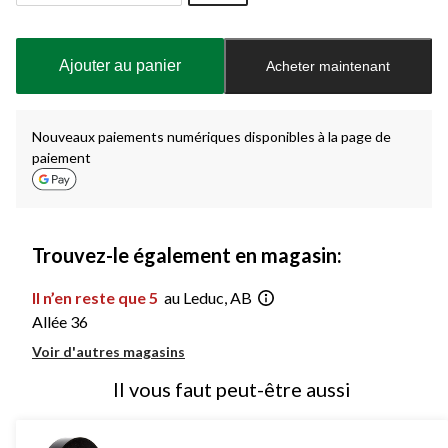
Quantité
mise
à
Ajouter au panier
Acheter maintenant
jour
à
1
Nouveaux paiements numériques disponibles à la page de
paiement
Trouvez-le également en magasin:
Il n’en reste que 5
au Leduc, AB
Allée 36
Voir d'autres magasins
Il vous faut peut-être aussi