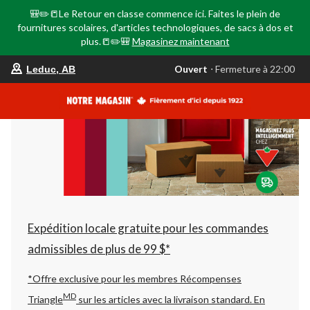
🎒✏️📒Le Retour en classe commence ici. Faites le plein de
fournitures scolaires, d'articles technologiques, de sacs à dos et
plus.📒✏️🎒
Magasinez maintenant
votre
Ouvert
⋅ Fermeture à 22:00
Leduc, AB
magasin
préféré
est
Leduc,
AB,
courament
Ouvert,
Fermeture
à
à
22:00
cliquer
pour
changer
Expédition locale gratuite pour les commandes
admissibles de plus de 99 $*
*Offre exclusive pour les membres Récompenses
MD
Triangle
sur les articles avec la livraison standard.
En