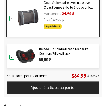
Coussin lombaire avec massage
ObusForme
Side to Side pour le
bas du dos
24,96 $
Maintenant
Prix
±
Était
49,99 $
Était
Liquidation◊
49,99 $
+
Reload 3D Shiatsu Deep Massage
Cushion/Pillow, Black
59,99 $
$84.95
Sous-total pour 2 articles
$109.98
Ajouter 2 articles au panier