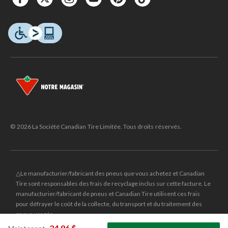
© 2026 La Société Canadian Tire Limitée. Tous droits réservés.
△Le manufacturier/fabricant des pneus que vous achetez et Canadian
Tire sont responsables des frais de recyclage inclus sur cette facture. Le
manufacturier/fabricant de pneus et Canadian Tire utilisent ces frais
pour défrayer le coût de la collecte, du transport et du traitement des
pneus usagés.
MD
CANADIAN TIRE
et le logo du triangle CANADIAN TIRE sont des
24,96 $