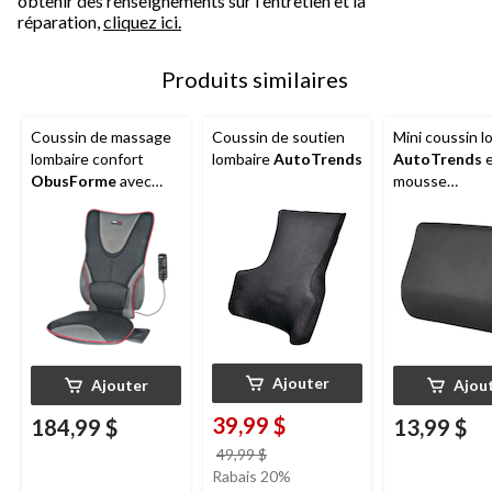
obtenir des renseignements sur l'entretien et la
réparation,
cliquez ici.
Produits similaires
Coussin de massage
Coussin de soutien
Mini coussin l
lombaire confort
lombaire
AutoTrends
AutoTrends
ObusForme
avec
mousse
support lombaire
viscoélastique
Ajouter
Ajouter
Ajou
39,99 $
184,99 $
13,99 $
prix
49,99 $
était
Rabais 20%