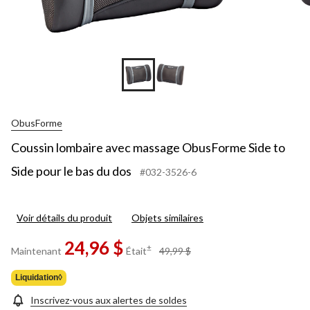
ObusForme
Coussin lombaire avec massage ObusForme Side to
Side pour le bas du dos
#032-3526-6
Voir détails du produit
Objets similaires
24,96 $
prix
±
Maintenant
Était
49,99 $
était
49,99 $
Liquidation◊
Inscrivez-vous aux alertes de soldes