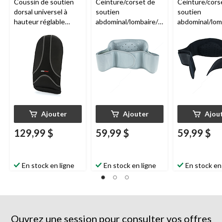
Coussin de soutien
Ceinture/corset de
Ceinture/cors
dorsal universel à
soutien
soutien
hauteur réglable
abdominal/lombaire/b
abdominal/lom
ObusForme
pour
as du dos perméable
as du dos per
chaise de
à l'air
ObusForme
à l'air
ObusFo
bureau/maison/voitur
pour femmes, moyen
pour hommes,
e
Ajouter
Ajouter
Ajou
129,99 $
59,99 $
59,99 $
En stock en ligne
En stock en ligne
En stock en
Ouvrez une session pour consulter vos offres