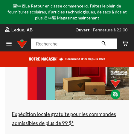
🎒✏️📒Le Retour en classe commence ici. Faites le plein de
fournitures scolaires, d'articles technologiques, de sacs à dos et
plus.📒✏️🎒
Magasinez maintenant
votre
Ouvert
⋅ Fermeture à 22:00
Leduc, AB
magasin
préféré
est
Recherche
Leduc,
AB,
courament
Ouvert,
Fermeture
à
à
22:00
cliquer
pour
changer
Expédition locale gratuite pour les commandes
admissibles de plus de 99 $*