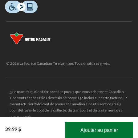
© 2026 La Société Canadian Tire Limitée. Tous droits réservés.
△Le manufacturier/fabricant des pneus que vous achetez et Canadian
Tire sont responsables des frais de recyclage inclus sur cette facture. Le
manufacturier/fabricant de pneus et Canadian Tire utilisent ces frais
pour défrayer le coût de la collecte, du transport et du traitement des
pneus usagés.
MD
CANADIAN TIRE
et le logo du triangle CANADIAN TIRE sont des
39,99 $
Ajouter au panier
marques de commerce déposées de la Société Canadian Tire Limitée.
Obtenez les plus récentes offres!