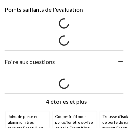
Points saillants de l'evaluation
Foire aux questions
4 étoiles et plus
Joint de porte en
Coupe-froid pour
Trousse d'isol
aluminium très
porte/fenêtre stylisé
de porte de g
robuste
Frost King
,
en toile
Frost King
,
ressort
Frost