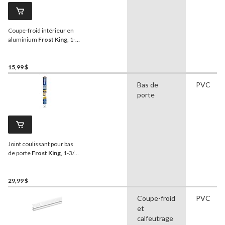
Coupe-froid intérieur en
aluminium
Frost King
, 1-
3/4 po x 36 po, argent
15,99 $
Bas de
PVC
porte
Joint coulissant pour bas
de porte
Frost King
, 1-3/4
x 36 po, brun
29,99 $
Coupe-froid
PVC
et
calfeutrage