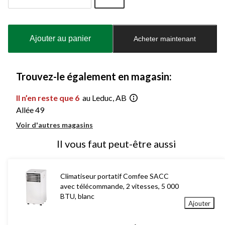
Quantité
mise
à
Ajouter au panier
Acheter maintenant
jour
à
1
Trouvez-le également en magasin:
Il n’en reste que 6
au Leduc, AB
Allée 49
Voir d'autres magasins
Il vous faut peut-être aussi
Climatiseur portatif Comfee SACC
avec télécommande, 2 vitesses, 5 000
BTU, blanc
Ajouter