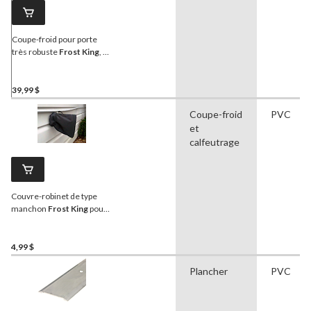
Coupe-froid pour porte
très robuste
Frost King
, 1-
3/8 x 1-3/4 po, gris
39,99 $
Coupe-froid
PVC
et
calfeutrage
Couvre-robinet de type
manchon
Frost King
pour
les robinets extérieurs de
taille standard
4,99 $
Plancher
PVC