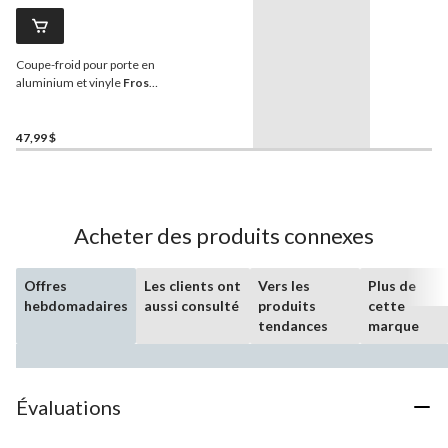
Coupe-froid pour porte en
aluminium et vinyle
Frost
King
, 3/4 po x17 pi, blanc
47,99 $
Acheter des produits connexes
Offres
Les clients ont
Vers les
Plus de
hebdomadaires
aussi consulté
produits
cette
tendances
marque
Évaluations