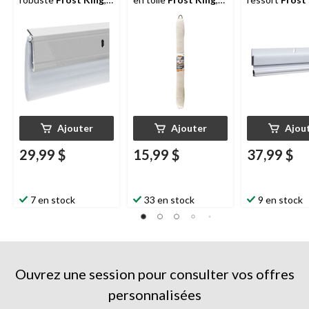
2-3/8 x 36 po, argent
36 po, havane
x 36 po, blanc
Ajouter
Ajouter
Ajou
29,99 $
15,99 $
37,99 $
7 en stock
33 en stock
9 en stock
Ouvrez une session pour consulter vos offres
personnalisées