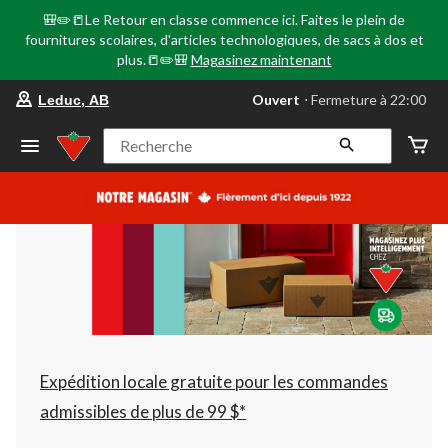
🎒✏️📒Le Retour en classe commence ici. Faites le plein de
fournitures scolaires, d'articles technologiques, de sacs à dos et
plus.📒✏️🎒
Magasinez maintenant
votre
Ouvert
⋅ Fermeture à 22:00
Leduc, AB
magasin
préféré
est
Recherche
Leduc,
AB,
courament
Ouvert,
Fermeture
à
à
22:00
cliquer
pour
changer
Expédition locale gratuite pour les commandes
admissibles de plus de 99 $*