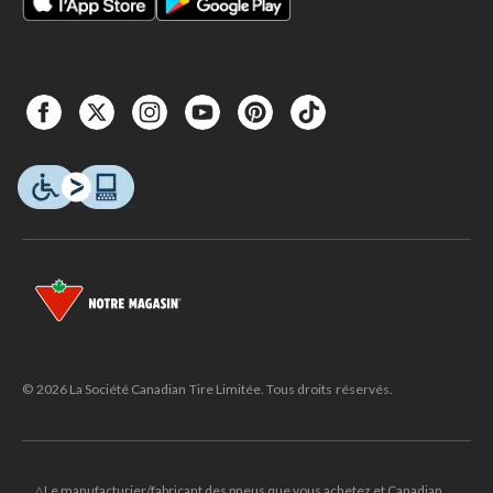
© 2026 La Société Canadian Tire Limitée. Tous droits réservés.
△Le manufacturier/fabricant des pneus que vous achetez et Canadian