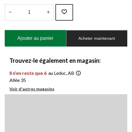
Quantité
mise
à
Ajouter au panier
Acheter maintenant
jour
à
1
Trouvez-le également en magasin:
Il n’en reste que 6
au Leduc, AB
Allée 35
Voir d'autres magasins