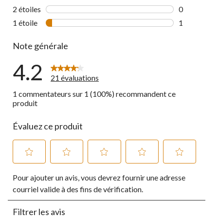
3 commentai
2 étoiles
étoiles
0
0 commentai
1 étoile
étoiles
1
1 commentai
Note générale
4.2
21 évaluations
1 commentateurs sur 1 (100%) recommandent ce
produit
Évaluez ce produit
Sélectionnez
Sélectionnez
Sélectionnez
Sélectionnez
Sélectionnez
Pour ajouter un avis, vous devrez fournir une adresse
pour
pour
pour
pour
pour
évaluer
évaluer
évaluer
évaluer
évaluer
courriel valide à des fins de vérification.
l'article
l'article
l'article
l'article
l'article
à
à
à
à
à
Filtrer les avis
1
2
3
4
5