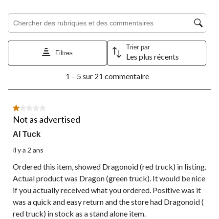
étoile.
étoiles.
étoiles.
étoiles.
étoiles.
Cette
Cette
Cette
Cette
Cette
Zone de recherche de sujet et d'avis
action
action
action
action
action
ouvrira
ouvrira
ouvrira
ouvrira
ouvrira
le
le
le
le
le
Trier par
formulaire
formulaire
formulaire
formulaire
formulaire
Filtres
Les plus récents
de
de
de
de
de
1
soumission.
soumission.
soumission.
soumission.
soumission.
1 – 5 sur 21 commentaire
à
5
sur
21
1 étoile(s) sur 5.
commentaire.
Not as advertised
Al Tuck
il y a 2 ans
Ordered this item, showed Dragonoid (red truck) in listing.
Actual product was Dragon (green truck). It would be nice
if you actually received what you ordered. Positive was it
was a quick and easy return and the store had Dragonoid (
red truck) in stock as a stand alone item.