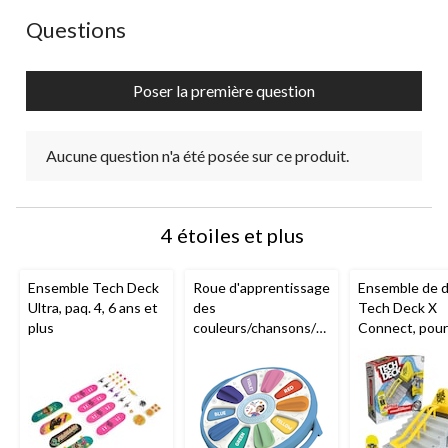
Aucune question n'a été posée sur ce produit.
Questions
Poser la première question
Aucune question n'a été posée sur ce produit.
4 étoiles et plus
Ensemble Tech Deck
Roue d'apprentissage
Ensemble de 
Ultra, paq. 4, 6 ans et
des
Tech Deck X
plus
couleurs/chansons/so
Connect, pour
ns d'animaux Ms.
enfants de 6 a
Rachel
plus