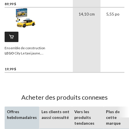
plus
89,99 $
14,10 cm
5,55 po
Ensemble de construction
LEGO
City Le taxi jaune,
60487, 122 pièces, 5 ans et
plus
19,99 $
Acheter des produits connexes
Offres
Les clients ont
Vers les
Plus de
hebdomadaires
aussi consulté
produits
cette
tendances
marque