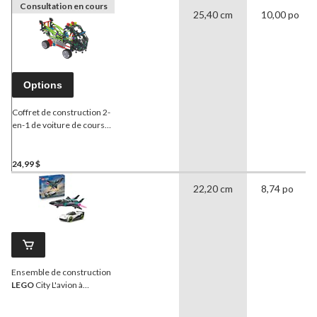
Consultation en cours
25,40 cm
10,00 po
Options
Coffret de construction 2-
en-1 de voiture de course
de
K'NEX
, 370 pièces
24,99 $
22,20 cm
8,74 po
Ensemble de construction
LEGO
City L'avion à
réaction contre la voiture,
60480, 259 pièces, 6 ans et