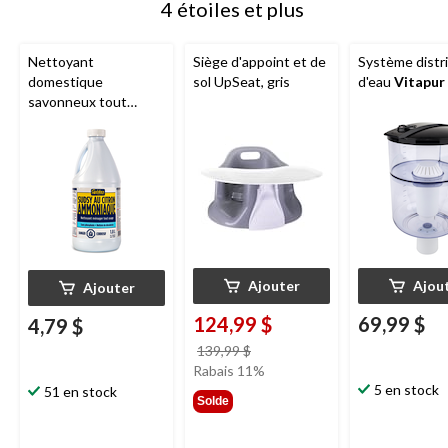
4 étoiles et plus
Nettoyant
Siège d'appoint et de
Système distr
domestique
sol UpSeat, gris
d'eau
Vitapur
savonneux tout
usage
Goldex
,
ammoniac, citron, 1,8
L
Ajouter
Ajou
Ajouter
124,99 $
69,99 $
4,79 $
prix
139,99 $
était
Rabais 11%
139,99 $
5 en stock
51 en stock
Solde