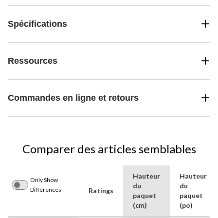
Spécifications
Ressources
Commandes en ligne et retours
Comparer des articles semblables
Hauteur
Hauteur
Only Show
du
du
Differences
Ratings
paquet
paquet
(cm)
(po)