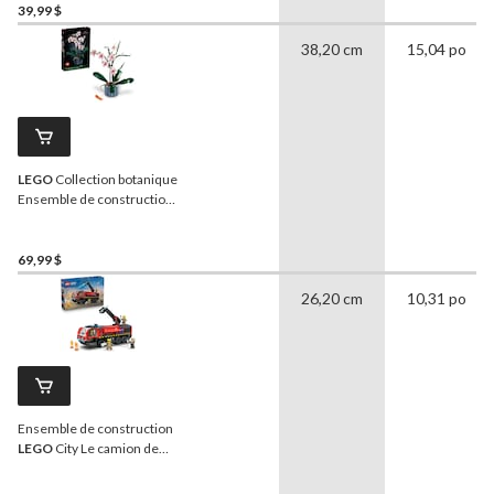
plus
39,99 $
38,20 cm
15,04 po
LEGO
Collection botanique
Ensemble de construction
L'orchidée, 10311
69,99 $
26,20 cm
10,31 po
Ensemble de construction
LEGO
City Le camion de
pompiers de l'aéroport,
60499, 691 pièces, 7 ans et