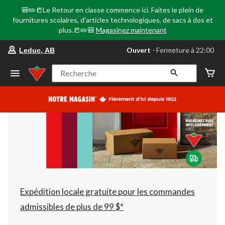
🎒✏️📒Le Retour en classe commence ici. Faites le plein de
fournitures scolaires, d'articles technologiques, de sacs à dos et
plus.📒✏️🎒
Magasinez maintenant
votre
Ouvert
⋅ Fermeture à 22:00
Leduc, AB
magasin
préféré
est
Recherche
Leduc,
AB,
courament
Ouvert,
Fermeture
à
à
22:00
cliquer
pour
changer
Expédition locale gratuite pour les commandes
admissibles de plus de 99 $*