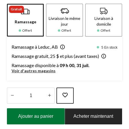
Gratuit
Livraison le même
Livraison à
Ramassage
jour
domicile
Offert
Offert
Offert
Ramassage à Leduc, AB
5 En stock
Ramassage gratuit, 25 $ et plus (avant taxes)
Ramassage disponible à
09 h 00, 31 juil.
Voir d'autres magasins
Quantité
mise
Ajouter au panier
Acheter maintenant
à
jour
à