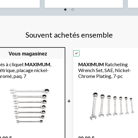
Souvent achetés ensemble
Vous magasinez
és à cliquet
MAXIMUM
,
MAXIMUM
Ratcheting
trique, placage nickel-
Wrench Set, SAE, Nickel-
hromé, paq. 7
Chrome Plating, 7-pc
+