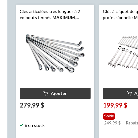
Clés articulées très longues à 2
Clés à cliquet de q
embouts fermés
MAXIMUM
,
professionnelle
M
métrique, paq. 10
SAE/métrique, pla
chromé, paq. 30
Ajouter
A
279,99 $
199,99 $
Solde
prix
249,99 $
Rabais
6 en stock
était
249,99 