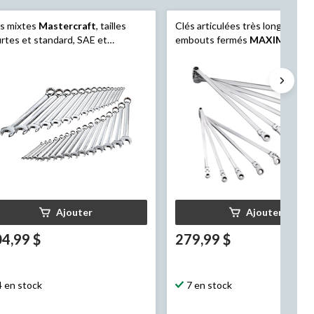
s mixtes
Mastercraft
, tailles
Clés articulées très longues à 2
rtes et standard, SAE et
embouts fermés
MAXIMUM
, S
rique, placage nickel/chrome,
paq. 10
. 30
Ajouter
Ajouter
4,99 $
279,99 $
4 en stock
7 en stock