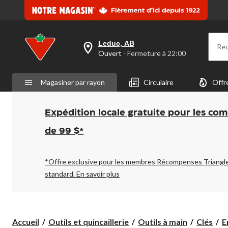
Leduc, AB
Re
votre
Ouvert
⋅ Fermeture à 22:00
magasin
préféré
est
Magasiner par rayon
Circulaire
Offr
Leduc,
AB,
courament
Ouvert,
Expédition locale gratuite pour les co
Fermeture
à
de 99 $*
à
22:00
cliquer
pour
*Offre exclusive pour les membres Récompenses Triangl
changer
standard.
En savoir plus
Accueil
Outils et quincaillerie
Outils à main
Clés
E