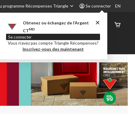
u programme Récompenses Triangle
Se connecter
EN
Obtenez ou échangez de l’Argent
État de
MD
CT
command
Se connecter
Vous n’avez pas compte Triangle Récompenses?
é
Party City
Centre-auto
Inscrivez-vous des maintenant