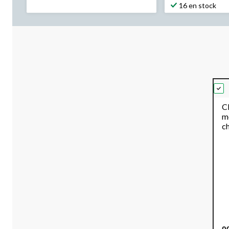
16 en stock
Cl
mé
c