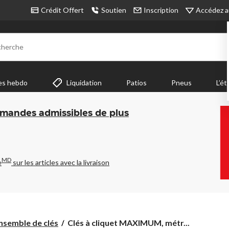
Accédez a
Crédit Offert
Soutien
Inscription
cherche
es hebdo
Liquidation
Patios
Pneus
L’ét
mmandes admissibles de plus
MD
e
sur les articles avec la livraison
Clés
nsemble de clés
Clés à cliquet MAXIMUM, métr...