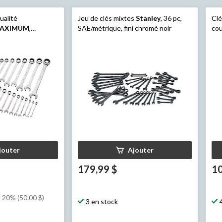
ualité
Jeu de clés mixtes
Stanley
, 36 pc,
Clé
AXIMUM
,
SAE/métrique, fini chromé noir
cou
cage nickel-
mét
paq
jouter
Ajouter
179,99 $
10
 20% (50.00 $)
3 en stock
$