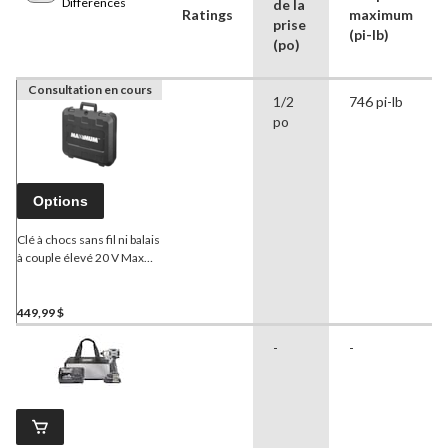
Differences
de la
Ratings
maximum
prise
(pi-lb)
(po)
Consultation en cours
1/2
746 pi-lb
po
Options
Clé à chocs sans fil ni balais
à couple élevé 20 V Max
MAXIMUM
, avec batterie
et chargeur, 1/2 po
449,99 $
-
-