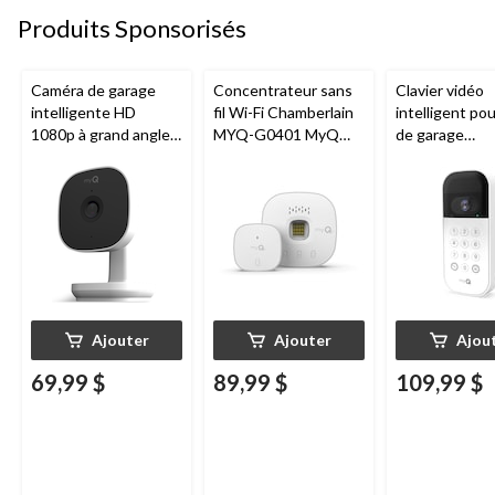
Produits Sponsorisés
Caméra de garage
Concentrateur sans
Clavier vidéo
intelligente HD
fil Wi-Fi Chamberlain
intelligent po
1080p à grand angle
MYQ-G0401 MyQ
de garage
Chamberlain, vision
pour porte de garage
Chamberlain, v
nocturne, résistante
nocturne, rési
aux intempéries
aux intempéri
blanc
Ajouter
Ajouter
Ajou
69,99 $
89,99 $
109,99 $