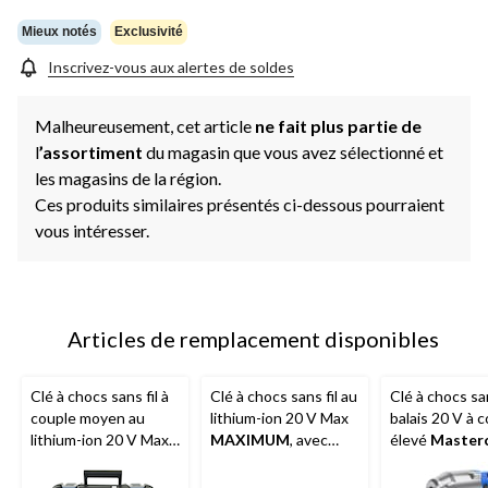
Mieux notés
Exclusivité
Inscrivez-vous aux alertes de soldes
Malheureusement, cet article
ne fait plus partie de
l
’assortiment
du magasin que vous avez sélectionné et
les magasins de la région.
Ces produits similaires présentés ci-dessous pourraient
vous intéresser.
Articles de remplacement disponibles
Clé à chocs sans fil à
Clé à chocs sans fil au
Clé à chocs s
couple moyen au
lithium-ion 20 V Max
balais 20 V à 
lithium-ion 20 V Max
MAXIMUM
, avec
élevé
Masterc
MAXIMUM
, avec
batterie, chargeur et
avec batterie 
batterie et chargeur,
étui, 1/2 po
et chargeur 