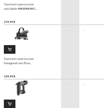
Tournevis à percussion
sans balais
MAXIMUM
20
V, 1/4 po
279,99 $
-
-
Tournevis à percussion
hexagonal sans fil au
lithium-ion 20 V Max
MAXIMUM
, avec batterie,
chargeur et étui, 1/4 po
199,99 $
-
-