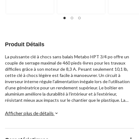
Produit Détails
La puissante clé à chocs sans balais Metabo HPT 3/4 po offre un
couple de serrage maximal de 460 pieds-livres pour les travaux
difficiles grâce à son moteur de 8,3 A. Pesant seulement 10,1 lb,
cette clé à chocs légère est facile à manoeuvrer. Un circuit à
inverseur interne régule l'alimentation inégale lors de l'utilisation
d'une génératrice pour un rendement supérieur. Le boîtier en
aluminium améliore la durabilité à l'intérieur et à l'extérieur,
résistant mieux aux impacts sur le chantier que le plastique. La
structure en métal offre également une double isolation pour
protéger contre les chocs électriques. Avec une vitesse à vide de
Afficher plus de détails
1 400 tr/min et un taux d'impact de 2 000 IPM, cette clé à chocs
sans fil ultra-efficace élimine l'entretien supplémentaire.