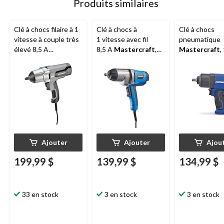
Produits similaires
Clé à chocs filaire à 1
Clé à chocs à
Clé à chocs
vitesse à couple très
1 vitesse avec fil
pneumatique
élevé 8,5 A
8,5 A
Mastercraft
,
Mastercraft
,
MAXIMUM
avec
bague de friction et
lampe de travail à
boîtier d'engrenages
DEL, 1/2 po
en métal, 1/2 po
Ajouter
Ajouter
Ajou
199,99 $
139,99 $
134,99 $
33 en stock
3 en stock
3 en stock