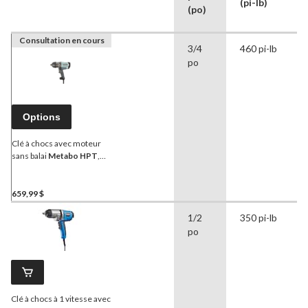
(pi-lb)
(po)
Consultation en cours
3/4
460 pi-lb
po
Options
Clé à chocs avec moteur
sans balai
Metabo HPT
,
3⁄4 po
659,99 $
1/2
350 pi-lb
po
Clé à chocs à 1 vitesse avec