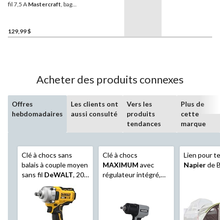
fil 7,5 A
Mastercraft
, bague
de friction et boîtier
d'engrenages en métal,
1/2 po
129,99 $
Acheter des produits connexes
Offres
Les clients ont
Vers les
Plus de
hebdomadaires
aussi consulté
produits
cette
tendances
marque
Clé à chocs sans
Clé à chocs
Lien pour t
balais à couple moyen
MAXIMUM
avec
Napier
de B
sans fil
DeWALT
, 20
régulateur intégré,
V MAX* XR, 1/2 po,
3/8 po
avec enclume à
anneau ouvert