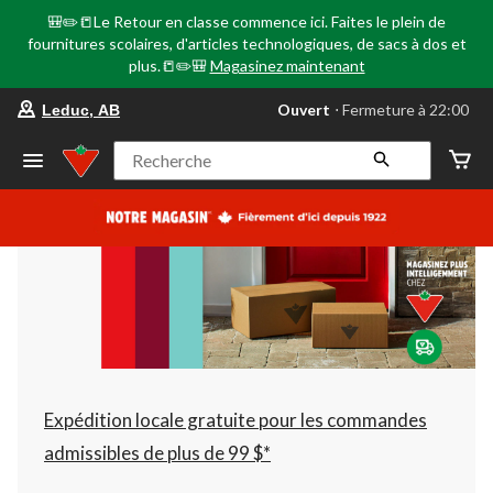
🎒✏️📒Le Retour en classe commence ici. Faites le plein de
fournitures scolaires, d'articles technologiques, de sacs à dos et
plus.📒✏️🎒
Magasinez maintenant
votre
Ouvert
⋅ Fermeture à 22:00
Leduc, AB
magasin
préféré
est
Recherche
Leduc,
AB,
courament
Ouvert,
Fermeture
à
à
22:00
cliquer
pour
changer
Expédition locale gratuite pour les commandes
admissibles de plus de 99 $*