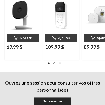
nocturne, résistante
nocturne, résistant
aux intempéries
aux intempéries,
blanc
Ajouter
Ajouter
Ajou
69,99 $
109,99 $
89,99 $
Ouvrez une session pour consulter vos offres
personnalisées
Se connecter