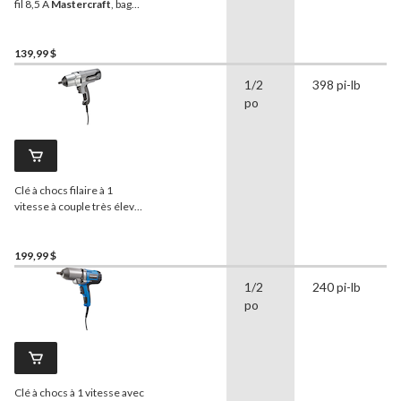
fil 8,5 A
Mastercraft
, bague
de friction et boîtier
d'engrenages en métal,
1/2 po
139,99 $
1/2
398 pi-lb
po
Clé à chocs filaire à 1
vitesse à couple très élevé
8,5 A
MAXIMUM
avec
lampe de travail à DEL,
1/2 po
199,99 $
1/2
240 pi-lb
po
Clé à chocs à 1 vitesse avec