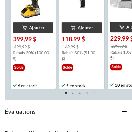
Aj
Ajouter
Ajouter
229,99 
399,99 $
118,99 $
pr
279,99 $
prix
prix
499,99 $
169,99 $
ét
Rabais 18% 
était
était
Rabais 20% (100.00
Rabais 30% (51.00
2
$)
499,99 $
169,99 $
$)
$)
Solde
Solde
Solde
10 en st
6 en stock
5 en stock
Évaluations