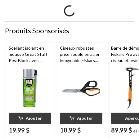
Produits Sponsorisés
Scellant isolant en
Ciseaux robustes
Barre de démol
mousse Great Stuff
prise souple en acier
Fiskars Pro av
PestBlock avec
inoxydable Fiskars
ciseau et levie
distributeur
PowerArc, 8 po,
de tailles
intelligent, usage
noir/orange
intérieur/extérieur, 12
oz
Ajouter
Ajouter
Aperç
19,99 $
18,99 $
89,99 $
et