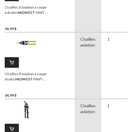
Cisailles d'aviation à coupe
à droite
MIDWEST
MWT-
6716R, lames forgées
Glideech, poignées
Kush'n-Power à prise
34,99 $
confortable
Cisailles
1
aviation
Cisailles d'aviation à coupe
droite
MIDWEST
MWT-
6716S, lames forgées
Glideech, poignées
Kush'n-Power à prise
34,99 $
confortable
Cisailles
1
aviation