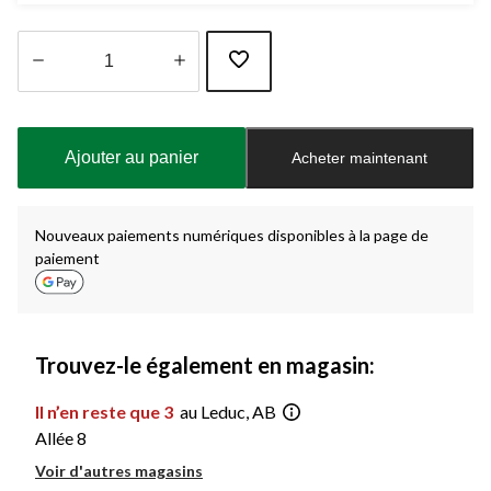
Quantité
mise
à
Ajouter au panier
Acheter maintenant
jour
à
1
Nouveaux paiements numériques disponibles à la page de
paiement
Trouvez-le également en magasin:
Il n’en reste que 3
au Leduc, AB
Allée 8
Voir d'autres magasins