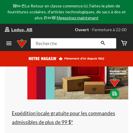
🎒✏️📒Le Retour en classe commence ici. Faites le plein de
fournitures scolaires, d'articles technologiques, de sacs à dos et
plus.📒✏️🎒
Magasinez maintenant
votre
Ouvert
⋅ Fermeture à 22:00
Leduc, AB
magasin
préféré
est
Recherche
Leduc,
AB,
courament
Ouvert,
Fermeture
à
à
22:00
cliquer
pour
changer
Expédition locale gratuite pour les commandes
admissibles de plus de 99 $*