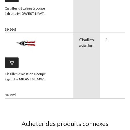
Cisailles décalées à coupe
à droite
MIDWEST
MWT-
6510R, lames forgées
Glideech, poignées
Kush'n-Power à prise
39,99 $
confortable
Cisailles
1
aviation
Cisailles d'aviation à coupe
à gauche
MIDWEST
MWT-
6716L, lames forgées
Glideech, poignées
Kush'n-Power à prise
34,99 $
confortable
Acheter des produits connexes