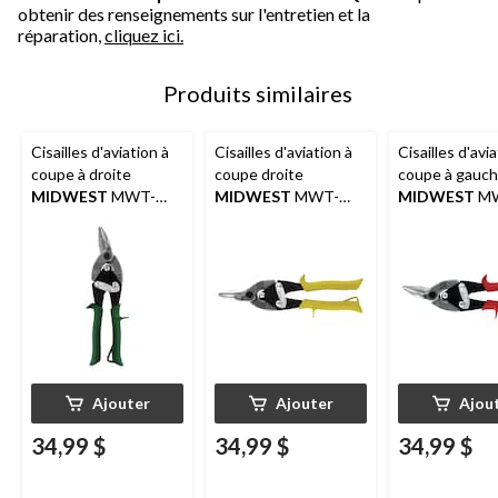
obtenir des renseignements sur l'entretien et la
réparation,
cliquez ici.
Produits similaires
Cisailles d'aviation à
Cisailles d'aviation à
Cisailles d'avi
coupe à droite
coupe droite
coupe à gauc
MIDWEST
MWT-
MIDWEST
MWT-
MIDWEST
M
6716R, lames forgées
6716S, lames forgées
6716L, lames 
Glideech, poignées
Glideech, poignées
Glideech, poi
Kush'n-Power à prise
Kush'n-Power à prise
Kush'n-Power 
confortable
confortable
confortable
Ajouter
Ajouter
Ajou
34,99 $
34,99 $
34,99 $