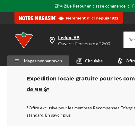
🎒✏️📒Le Retour en classe commence ici. Fai
Leduc, AB
Re
votre
Ouvert
⋅ Fermeture à 22:00
magasin
préféré
est
Magasiner par rayon
Circulaire
Offr
Leduc,
AB,
courament
Ouvert,
Expédition locale gratuite pour les co
Fermeture
à
de 99 $*
à
22:00
cliquer
pour
*Offre exclusive pour les membres Récompenses Triangl
changer
standard.
En savoir plus