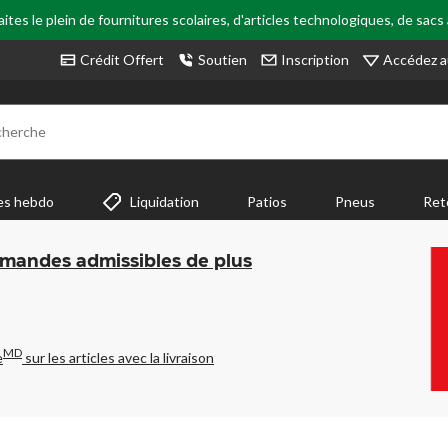
tes le plein de fournitures scolaires, d'articles technologiques, de sacs
Accédez a
Crédit Offert
Soutien
Inscription
cherche
es hebdo
Liquidation
Patios
Pneus
Ret
mmandes admissibles de plus
MD
e
sur les articles avec la livraison