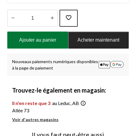
Quantité
mise
Ajouter au panier
Acheter maintenant
à
jour
à
1
Nouveaux paiements numériques disponibles
à la page de paiement
Trouvez-le également en magasin:
Il n’en reste que 3
au Leduc, AB
Allée 73
Voir d'autres magasins
Il vous faut peut-être aussi