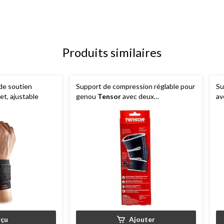
Produits similaires
de soutien
Support de compression réglable pour
Su
et, ajustable
genou
Tensor
avec deux
av
stabilisateurs latéraux
un
çu
Ajouter