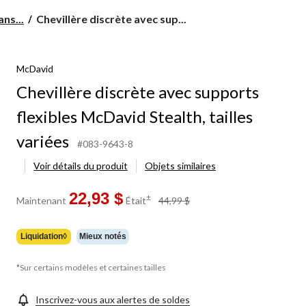
Chevillère
ns...
Chevillère discrète avec sup...
discrète
avec
supports
McDavid
flexibles
McDavid
Chevillère discrète avec supports
Stealth,
tailles
flexibles McDavid Stealth, tailles
variées
variées
#083-9643-8
Voir détails du produit
Objets similaires
22,93 $
prix
±
Maintenant
Était
44,99 $
était
44,99 $
Liquidation◊
Mieux notés
*Sur certains modèles et certaines tailles
Inscrivez-vous aux alertes de soldes