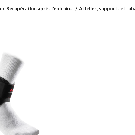
n
Récupération après l'entraîn...
Attelles, supports et ruba