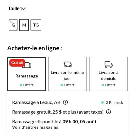
M
Taille:
G
M
TG
Achetez-le en ligne :
Gratuit
Livraison le même
Livraison à
Ramassage
jour
domicile
Offert
Offert
Offert
Ramassage à Leduc, AB
3 En stock
Ramassage gratuit, 25 $ et plus (avant taxes)
Ramassage disponible à
09 h 00, 05 août
Voir d'autres magasins