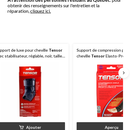
obtenir des renseignements sur l'entretien et la
réparation,
cliquez ici.
pport de luxe pour cheville
Tensor
Support de compression pour
ec stabilisateur, réglable, noir, taille
cheville
Tensor
Elasto-Preene
ique
tailles variées
Ajouter
Aperçu