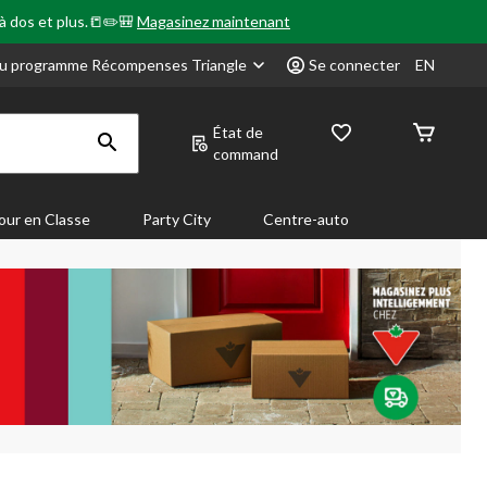
 à dos et plus.📒✏️🎒
Magasinez maintenant
u programme Récompenses Triangle
Se connecter
EN
État de
command
our en Classe
Party City
Centre-auto