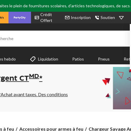
tes le plein de fournitures scolaires, d'articles technologiques, de sacs
Crédit
Inscription
Soutien
Offert
cherche
es hebdo
Liquidation
Patios
Pneus
Ret
MD
rgent CT
*
*Achat avant taxes. Des conditions
Chargeur
s à feu
Accessoires pour armes à feu
Chargeur Savage Ar