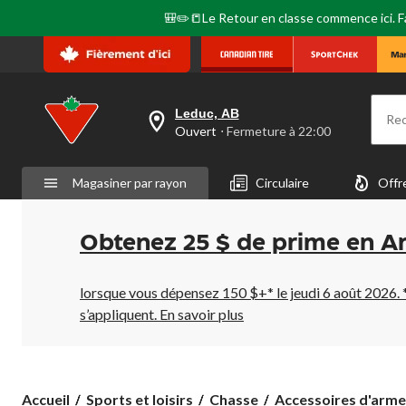
🎒✏️📒Le Retour en classe commence ici. Fai
Leduc, AB
Re
votre
Ouvert
⋅ Fermeture à 22:00
magasin
préféré
est
Magasiner par rayon
Circulaire
Offr
Leduc,
AB,
courament
Ouvert,
Obtenez 25 $ de prime en A
Fermeture
à
à
22:00
lorsque vous dépensez 150 $+* le jeudi 6 août 2026. 
cliquer
s’appliquent.
En savoir plus
pour
changer
Accueil
Sports et loisirs
Chasse
Accessoires d'arme