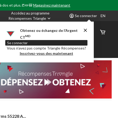
 à dos et plus.📒✏️🎒
Magasinez maintenant
Accédez au programme
Se connecter
EN
Récompenses Triangle
Obtenez ou échangez de l’Argent
État de
MD
CT
command
Se connecter
Vous n’avez pas compte Triangle Récompenses?
our en Classe
Party City
Centre-auto
Inscrivez-vous des maintenant
ms 55228 A...