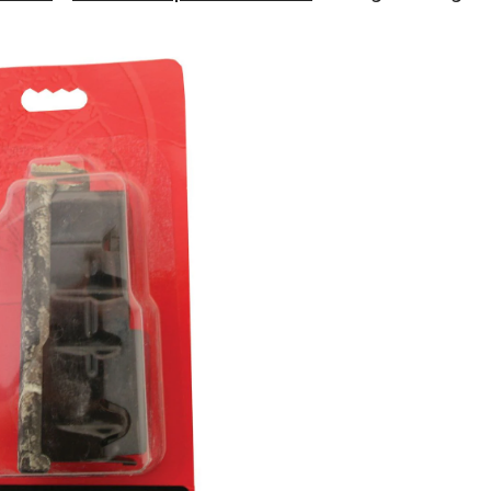
Savage
Arms
55228
AXIS,
30-
06,
.270,
25-
06