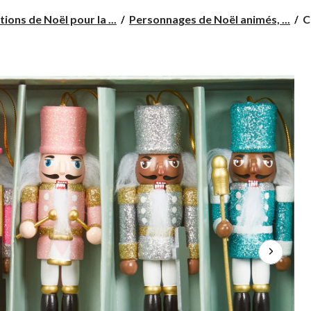
C
ions de Noël pour la ...
Personnages de Noël animés, ...
C
n
C
B
C
5
p
e
6