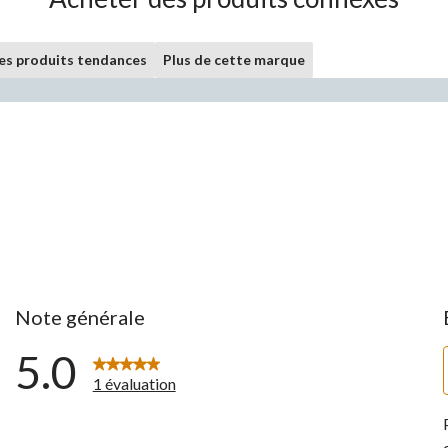
les produits tendances
Plus de cette marque
Note générale
5.0
1 évaluation
ntaires avec 5 étoiles.
ntaires avec 4 étoiles.