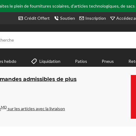
tes le plein de fournitures scolaires, d'articles technologiques, de sacs
Accédez a
Crédit Offert
Soutien
Inscription
cherche
es hebdo
Liquidation
Patios
Pneus
Ret
mmandes admissibles de plus
MD
e
sur les articles avec la livraison