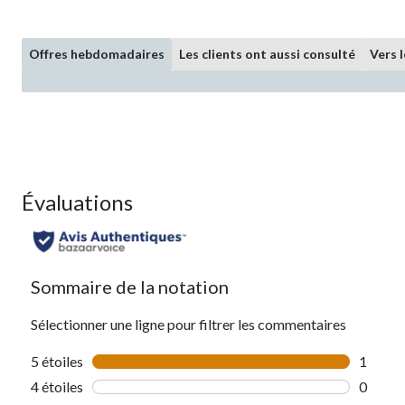
Offres hebdomadaires
Les clients ont aussi consulté
Vers 
Évaluations
Sommaire de la notation
Sélectionner une ligne pour filtrer les commentaires
5 étoiles
étoiles
1
1 comme
4 étoiles
étoiles
0
0 comme