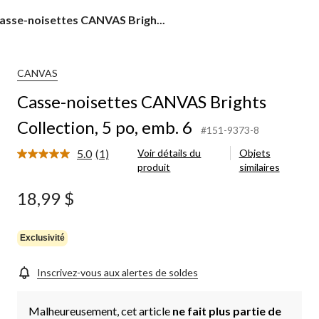
asse-
asse-noisettes CANVAS Brigh...
oisettes
ANVAS
rights
ollection,
CANVAS
Casse-noisettes CANVAS Brights
o,
mb.
Collection, 5 po, emb. 6
#151-9373-8
5.0
(1)
Voir détails du
Objets
Lire
produit
similaires
1
commentaire.
Lien
18,99 $
vers
la
même
page.
Exclusivité
Inscrivez-vous aux alertes de soldes
Malheureusement, cet article
ne fait plus partie de