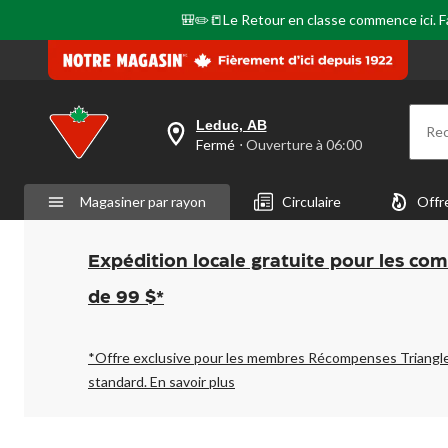
page.
🎒✏️📒Le Retour en classe commence ici. Fai
Leduc, AB
Re
votre
Fermé
⋅ Ouverture à 06:00
magasin
préféré
est
Magasiner par rayon
Circulaire
Offr
Leduc,
AB,
courament
Fermé,
Expédition locale gratuite pour les co
Ouverture
à
de 99 $*
à
06:00
cliquer
pour
*Offre exclusive pour les membres Récompenses Triangl
changer
standard.
En savoir plus