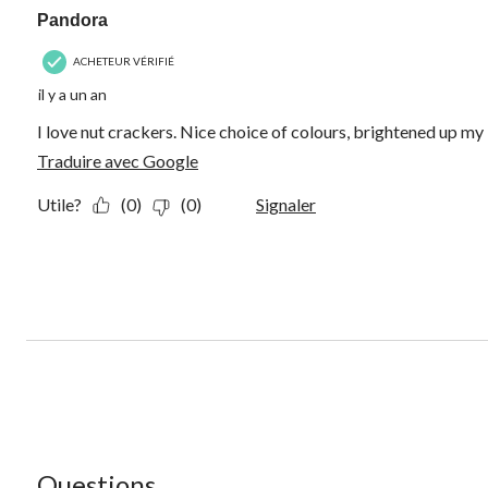
Pandora
ACHETEUR VÉRIFIÉ
il y a un an
I love nut crackers. Nice choice of colours, brightened up my l
Traduire avec Google
Utile?
(0)
(0)
Signaler
Aucune question n'a été posée sur ce produit.
Questions