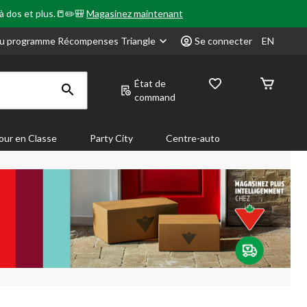
 à dos et plus.📒✏️🎒
Magasinez maintenant
u programme Récompenses Triangle
Se connecter
EN
État de
command
our en Classe
Party City
Centre-auto