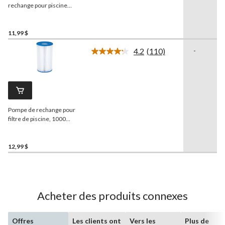
page.
rechange pour piscine
Summer Waves Type I,
paq. 2
11,99 $
4.2
(110)
-
Lire
les
110
commentaires.
Lien
vers
la
Pompe de rechange pour
même
page.
filtre de piscine, 1000
gallons
12,99 $
Acheter des produits connexes
Offres
Les clients ont
Vers les
Plus de