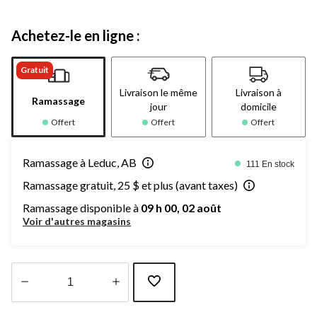
Achetez-le en ligne :
Gratuit
Livraison le même
Livraison à
Ramassage
jour
domicile
Offert
Offert
Offert
Ramassage à Leduc, AB
111 En stock
Ramassage gratuit, 25 $ et plus (avant taxes)
Ramassage disponible à
09 h 00, 02 août
Voir d'autres magasins
Quantité