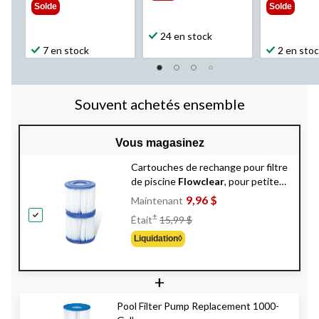
Solde
Solde
24 en stock
7 en stock
2 en sto
Souvent achetés ensemble
Vous magasinez
Cartouches de rechange pour filtre
de piscine
Flowclear
, pour petites
pompes, paq. 2
9,96 $
Maintenant
Prix
±
Était
15,99 $
Était
Liquidation◊
15,99 $
+
Pool Filter Pump Replacement 1000-