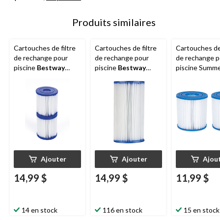
Produits similaires
Cartouches de filtre
Cartouches de filtre
Cartouches de 
de rechange pour
de rechange pour
de rechange p
piscine
Bestway
piscine
Bestway
piscine Summ
58168 type I, paq. 2
58012 type III
Waves Type I, 
Ajouter
Ajouter
Ajou
14,99 $
14,99 $
11,99 $
14 en stock
116 en stock
15 en stock