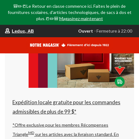
🎒✏️📒Le Retour en classe commence ici. Faites le plein de
fournitures scolaires, d'articles technologiques, de sacs à dos et
plus.📒✏️🎒
Magasinez maintenant
votre
Ouvert
⋅ Fermeture à 22:00
Leduc, AB
magasin
préféré
est
Leduc,
AB,
courament
Ouvert,
Fermeture
à
à
22:00
cliquer
pour
changer
Expédition locale gratuite pour les commandes
admissibles de plus de 99 $*
*Offre exclusive pour les membres Récompenses
MD
Triangle
sur les articles avec la livraison standard.
En