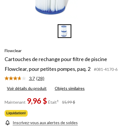
Flowclear
Cartouches de rechange pour filtre de piscine
Flowclear, pour petites pompes, paq. 2
#081-4170-6
3.7
(28)
Lire
les
Voir détails du produit
Objets similaires
28
commentaires.
Lien
9,96 $
prix
±
Maintenant
Était
15,99 $
vers
était
la
15,99 $
même
Liquidation◊
page.
Inscrivez-vous aux alertes de soldes