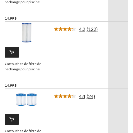
page.
rechange pour piscine
Bestway
58168 type I,
paq. 2
14,99 $
4.2
(122)
-
Lire
les
122
commentaires.
Lien
vers
la
Cartouches de filtre de
même
page.
rechange pour piscine
Bestway
58012 type III
14,99 $
4.4
(24)
-
Lire
les
24
commentaires.
Lien
vers
la
Cartouches de filtre de
même