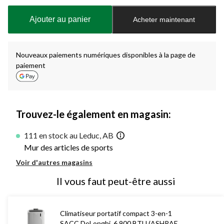
mise
à
Ajouter au panier
Acheter maintenant
jour
à
1
Nouveaux paiements numériques disponibles à la page de
paiement
Trouvez-le également en magasin:
111 en stock au Leduc, AB
Mur des articles de sports
Voir d'autres magasins
Il vous faut peut-être aussi
Climatiseur portatif compact 3-en-1
SACC DeLonghi, 6 900 BTU (ASHRAE