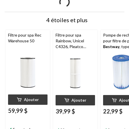
4 étoiles et plus
Filtre pour spa Rec
Filtre pour spa
Pompe de rec
Warehouse 50
Rainbow, Unicel
pour filtre de 
C4326, Pleatco
Bestway
, typ
PRB125IN, 25 pi
Ajouter
Ajouter
Ajou
59,99 $
39,99 $
22,99 $