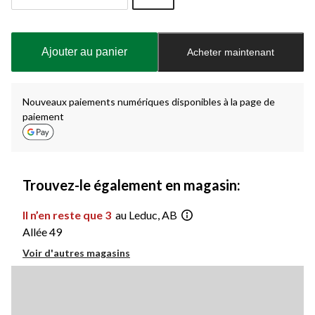
Quantité
mise
à
Ajouter au panier
Acheter maintenant
jour
à
1
Nouveaux paiements numériques disponibles à la page de
paiement
Trouvez-le également en magasin:
Il n’en reste que 3
au Leduc, AB
Allée 49
Voir d'autres magasins