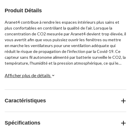
Produit Détails
Aranet4 contribue à rendre les espaces intérieurs plus sains et
plus confortables en contrôlant la qualité de l'air. Lorsque la
concentration de CO2 mesurée par Aranet4 devient trop élevée, il
vous avertit afin que vous puissiez ouvrir les fenêtres ou mettre
en marche les ventilateurs pour une ventilation adéquate qui
réduit le risque de propagation de l'infection par la Covid-19. Ce
capteur sans fil autonome alimenté par batterie surveille le CO2, la
température, l'humidité et la pression atmosphérique, ce qui le
rend idéal pour les maisons, les bureaux, les salles de classe et
d'autres environnements intérieurs. L'installation est simple et
Afficher plus de détails
l'utilisation est facile, tandis que l'application vous permet de voir
les données historiques, de définir des alarmes et d'ajuster les
paramètres du capteur. Contrôler votre environnement intérieur
n'a jamais été aussi simple.
Caractéristiques
Spécifications