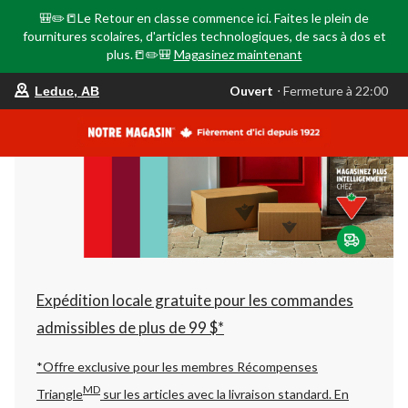
🎒✏️📒Le Retour en classe commence ici. Faites le plein de
fournitures scolaires, d'articles technologiques, de sacs à dos et
plus.📒✏️🎒
Magasinez maintenant
votre
Ouvert
⋅ Fermeture à 22:00
Leduc, AB
magasin
préféré
est
Leduc,
AB,
courament
Ouvert,
Fermeture
à
à
22:00
cliquer
pour
changer
Expédition locale gratuite pour les commandes
admissibles de plus de 99 $*
*Offre exclusive pour les membres Récompenses
MD
Triangle
sur les articles avec la livraison standard.
En