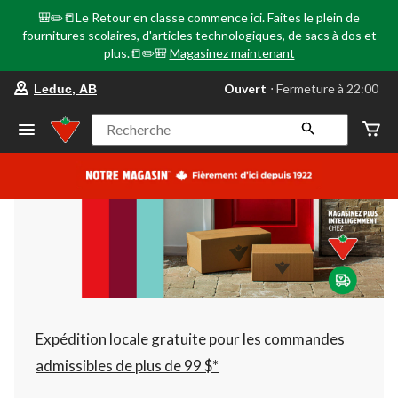
🎒✏️📒Le Retour en classe commence ici. Faites le plein de
fournitures scolaires, d'articles technologiques, de sacs à dos et
plus.📒✏️🎒
Magasinez maintenant
votre
Ouvert
⋅ Fermeture à 22:00
Leduc, AB
magasin
préféré
est
Recherche
Leduc,
AB,
courament
Ouvert,
Fermeture
à
à
22:00
cliquer
pour
changer
Expédition locale gratuite pour les commandes
admissibles de plus de 99 $*