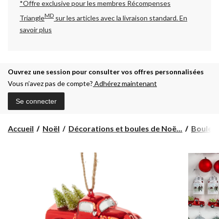
*Offre exclusive pour les membres Récompenses
MD
Triangle
sur les articles avec la livraison standard.
En
savoir plus
Ouvrez une session pour consulter vos offres personnalisées
Vous n’avez pas de compte?
Adhérez maintenant
Se connecter
Accueil
Noël
Décorations et boules de Noë...
Boules 