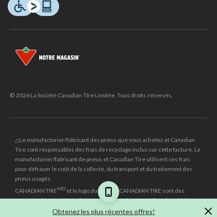
© 2026 La Société Canadian Tire Limitée. Tous droits réservés.
△Le manufacturier/fabricant des pneus que vous achetez et Canadian
Tire sont responsables des frais de recyclage inclus sur cette facture. Le
manufacturier/fabricant de pneus et Canadian Tire utilisent ces frais
pour défrayer le coût de la collecte, du transport et du traitement des
pneus usagés.
MD
CANADIAN TIRE
et le logo du triangle CANADIAN TIRE sont des
marques de commerce déposées de la Société Canadian Tire Limitée.
Obtenez les plus récentes offres!