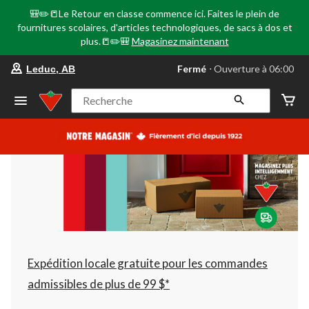
🎒✏️📒Le Retour en classe commence ici. Faites le plein de
fournitures scolaires, d'articles technologiques, de sacs à dos et
plus.📒✏️🎒
Magasinez maintenant
votre
Fermé
⋅ Ouverture à 06:00
Leduc, AB
magasin
préféré
est
Recherche
Leduc,
AB,
courament
Fermé,
Ouverture
à
à
06:00
cliquer
pour
changer
Expédition locale gratuite pour les commandes
admissibles de plus de 99 $*