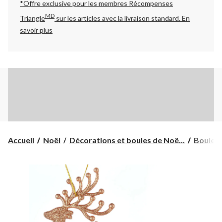
*Offre exclusive pour les membres Récompenses
MD
Triangle
sur les articles avec la livraison standard.
En
savoir plus
Accueil
Noël
Décorations et boules de Noë...
Boules 