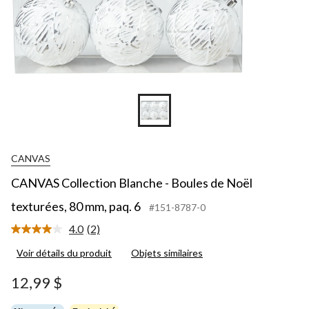
CANVAS
CANVAS Collection Blanche - Boules de Noël
texturées, 80 mm, paq. 6
#151-8787-0
4.0
(2)
Lire
les
Voir détails du produit
Objets similaires
2
commentaires.
Lien
12,99 $
vers
la