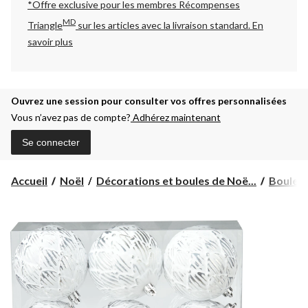
*Offre exclusive pour les membres Récompenses
MD
Triangle
sur les articles avec la livraison standard.
En
savoir plus
Ouvrez une session pour consulter vos offres personnalisées
Vous n’avez pas de compte?
Adhérez maintenant
Se connecter
Accueil
Noël
Décorations et boules de Noë...
Boules 