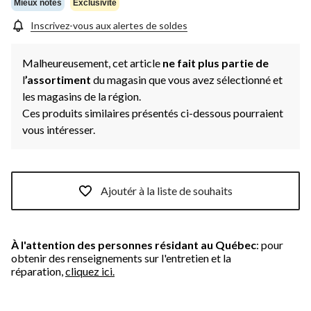
même
Mieux notés
Exclusivité
page.
Inscrivez-vous aux alertes de soldes
Malheureusement, cet article
ne fait plus partie de
l
’assortiment
du magasin que vous avez sélectionné et
les magasins de la région.
Ces produits similaires présentés ci-dessous pourraient
vous intéresser.
Ajoutér à la liste de souhaits
À l'attention des personnes résidant au Québec
: pour
obtenir des renseignements sur l'entretien et la
réparation,
cliquez ici.