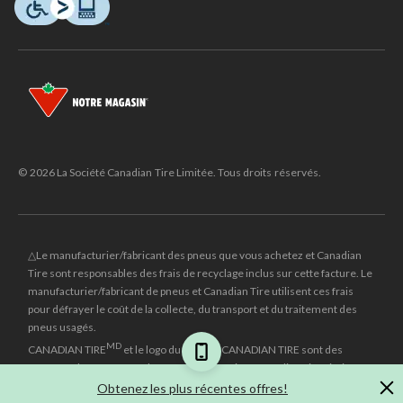
© 2026 La Société Canadian Tire Limitée. Tous droits réservés.
△Le manufacturier/fabricant des pneus que vous achetez et Canadian
Tire sont responsables des frais de recyclage inclus sur cette facture. Le
manufacturier/fabricant de pneus et Canadian Tire utilisent ces frais
pour défrayer le coût de la collecte, du transport et du traitement des
pneus usagés.
MD
CANADIAN TIRE
et le logo du triangle CANADIAN TIRE sont des
marques de commerce déposées de la Société Canadian Tire Limitée.
Obtenez les plus récentes offres!