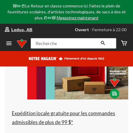
🎒✏️📒Le Retour en classe commence ici. Faites le plein de
fournitures scolaires, d'articles technologiques, de sacs à dos et
plus.📒✏️🎒
Magasinez maintenant
votre
Ouvert
⋅ Fermeture à 22:00
Leduc, AB
magasin
préféré
est
Recherche
Leduc,
AB,
courament
Ouvert,
Fermeture
à
à
22:00
cliquer
pour
changer
Expédition locale gratuite pour les commandes
admissibles de plus de 99 $*