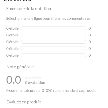
Sommaire de la notation
Sélectionner une ligne pour filtrer les commentaires
0 étoile
étoiles
0
0 commentai
0 étoile
étoiles
0
0 commentai
0 étoile
étoiles
0
0 commentai
0 étoile
étoiles
0
0 commentai
0 étoile
étoiles
0
0 commentai
Note générale
0.0
0 évaluation
0 commentateurs sur 0 (0%) recommandent ce produit
Évaluez ce produit