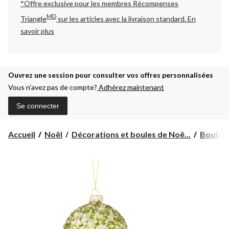
*Offre exclusive pour les membres Récompenses
MD
Triangle
sur les articles avec la livraison standard.
En
savoir plus
Ouvrez une session pour consulter vos offres personnalisées
Vous n’avez pas de compte?
Adhérez maintenant
Se connecter
Accueil
Noël
Décorations et boules de Noë...
Boules 