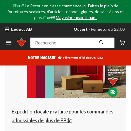
🎒✏️📒Le Retour en classe commence ici. Faites le plein de
fournitures scolaires, d'articles technologiques, de sacs à dos et
plus.📒✏️🎒
Magasinez maintenant
votre
Ouvert
⋅ Fermeture à 22:00
Leduc, AB
magasin
préféré
est
Recherche
Leduc,
AB,
courament
Ouvert,
Fermeture
à
à
22:00
cliquer
pour
changer
Expédition locale gratuite pour les commandes
admissibles de plus de 99 $*