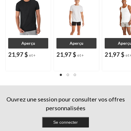
Aperçu
Aperçu
Aperç
21,97 $
21,97 $
21,97 $
et+
et+
et
Ouvrez une session pour consulter vos offres
personnalisées
Se connecter