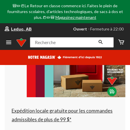
🎒✏️📒Le Retour en classe commence ici. Faites le plein de
fournitures scolaires, d'articles technologiques, de sacs à dos et
plus.📒✏️🎒
Magasinez maintenant
votre
Ouvert
⋅ Fermeture à 22:00
Leduc, AB
magasin
préféré
est
Recherche
Leduc,
AB,
courament
Ouvert,
Fermeture
à
à
22:00
cliquer
pour
changer
Expédition locale gratuite pour les commandes
admissibles de plus de 99 $*