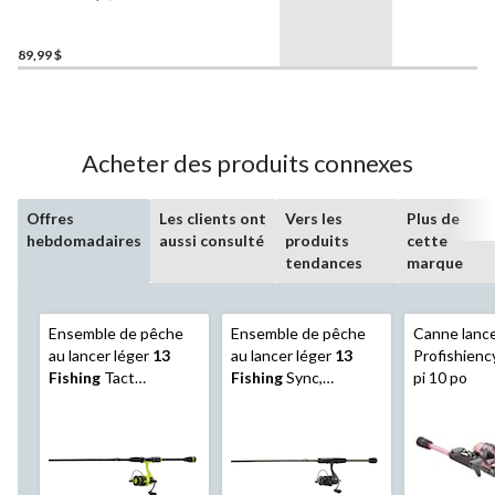
moyen/léger, 7 pi 1 po
89,99 $
Acheter des produits connexes
Offres
Les clients ont
Vers les
Plus de
hebdomadaires
aussi consulté
produits
cette
tendances
marque
Ensemble de pêche
Ensemble de pêche
Canne lance
au lancer léger
13
au lancer léger
13
Profishienc
Fishing
Tact
Fishing
Sync,
pi 10 po
Spinning,
moyen/rapide, 6 pi 6
moyen/léger, 7 pi 1 po
po