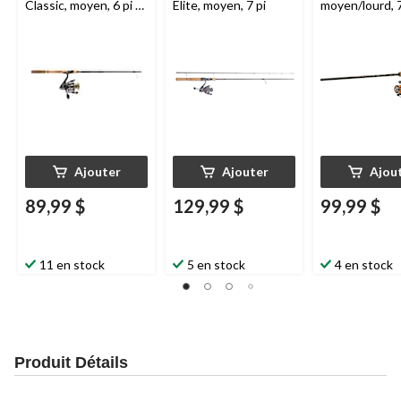
Classic, moyen, 6 pi 6
Elite, moyen, 7 pi
moyen/lourd, 7
po
Ajouter
Ajouter
Ajou
89,99 $
129,99 $
99,99 $
11 en stock
5 en stock
4 en stock
Produit Détails