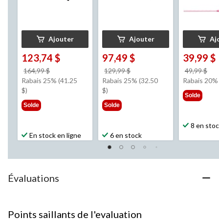
Ajouter
Ajouter
Aj
123,74 $
97,49 $
39,99 $
prix
prix
pri
164,99 $
129,99 $
49,99 $
était
était
éta
Rabais 25% (41.25
Rabais 25% (32.50
Rabais 20%
164,99 $
129,99 $
49,
$)
$)
Solde
Solde
Solde
8 en sto
En stock en ligne
6 en stock
Évaluations
Points saillants de l'evaluation