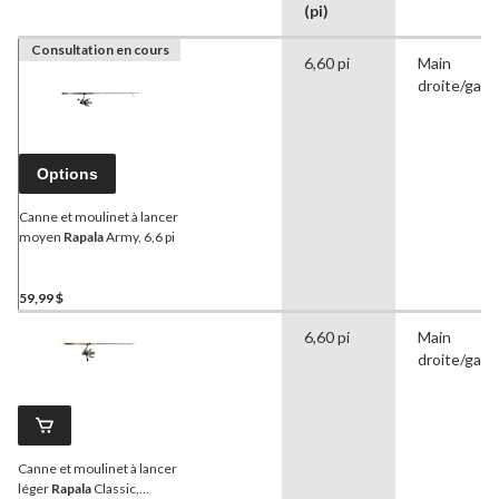
(pi)
Consultation en cours
6,60 pi
Main
droite/gau
Options
Canne et moulinet à lancer
moyen
Rapala
Army, 6,6 pi
59,99 $
6,60 pi
Main
droite/gau
Canne et moulinet à lancer
léger
Rapala
Classic,