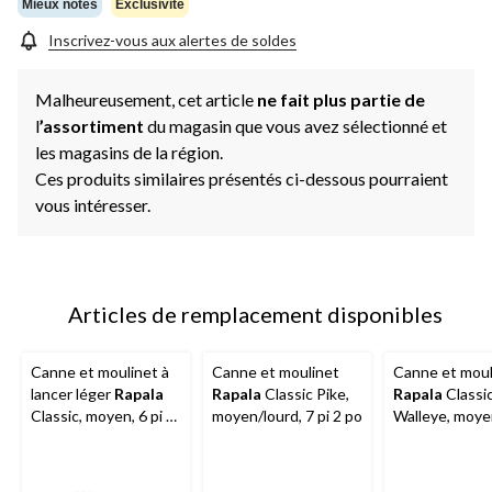
Mieux notés
Exclusivité
Inscrivez-vous aux alertes de soldes
Malheureusement, cet article
ne fait plus partie de
l
’assortiment
du magasin que vous avez sélectionné et
les magasins de la région.
Ces produits similaires présentés ci-dessous pourraient
vous intéresser.
Articles de remplacement disponibles
Canne et moulinet à
Canne et moulinet
Canne et moul
lancer léger
Rapala
Rapala
Classic Pike,
Rapala
Classi
Classic, moyen, 6 pi 6
moyen/lourd, 7 pi 2 po
Walleye, moye
po
7 pi 1 po