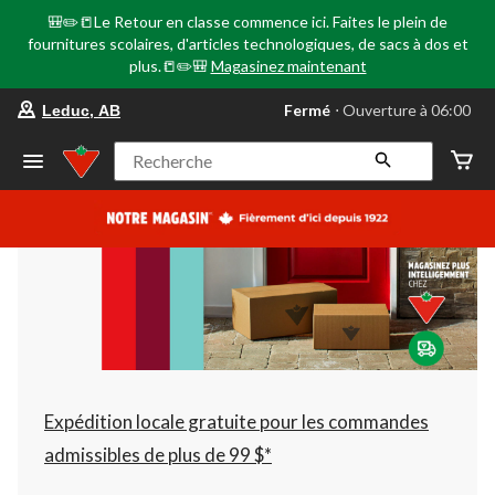
🎒✏️📒Le Retour en classe commence ici. Faites le plein de
fournitures scolaires, d'articles technologiques, de sacs à dos et
plus.📒✏️🎒
Magasinez maintenant
votre
Fermé
⋅ Ouverture à 06:00
Leduc, AB
magasin
préféré
est
Recherche
Leduc,
AB,
courament
Fermé,
Ouverture
à
à
06:00
cliquer
pour
changer
Expédition locale gratuite pour les commandes
admissibles de plus de 99 $*