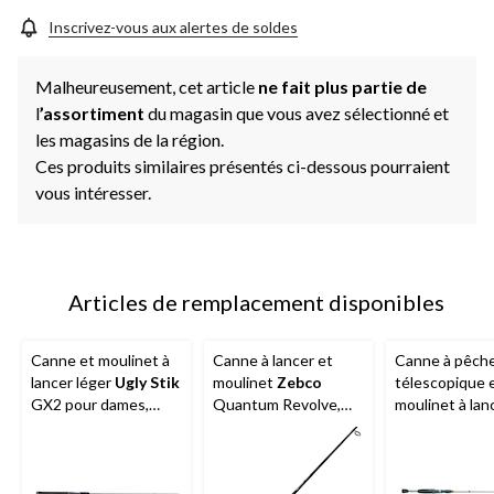
Inscrivez-vous aux alertes de soldes
Malheureusement, cet article
ne fait plus partie de
l
’assortiment
du magasin que vous avez sélectionné et
les magasins de la région.
Ces produits similaires présentés ci-dessous pourraient
vous intéresser.
Articles de remplacement disponibles
Canne et moulinet à
Canne à lancer et
Canne à pêch
lancer léger
Ugly Stik
moulinet
Zebco
télescopique 
GX2 pour dames,
Quantum Revolve,
moulinet à lan
antiretour, moyen, 6
antiretour, 6,6 pi
léger
Quantu
pi, paq. 2
moyen-léger, p