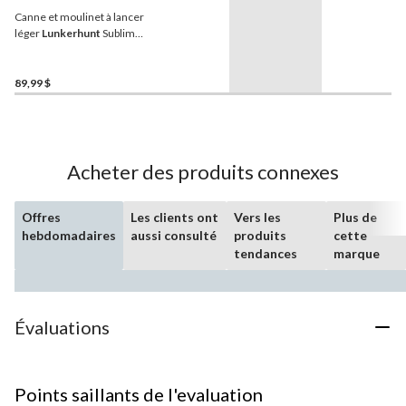
Canne et moulinet à lancer
léger
Lunkerhunt
Sublime,
moyen, antiretour, 6,8 pi
89,99 $
Acheter des produits connexes
Offres
Les clients ont
Vers les
Plus de
hebdomadaires
aussi consulté
produits
cette
tendances
marque
Évaluations
Points saillants de l'evaluation