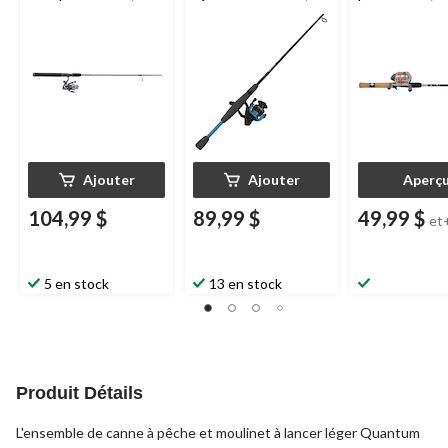
antiretour, moyen, 6
antiretour, 6,6 pi
antiretour, 6 pi
pi, paq. 2
Ajouter
Ajouter
Aperç
104,99 $
89,99 $
49,99 $
et
5 en stock
13 en stock
Produit Détails
L'ensemble de canne à pêche et moulinet à lancer léger Quantum