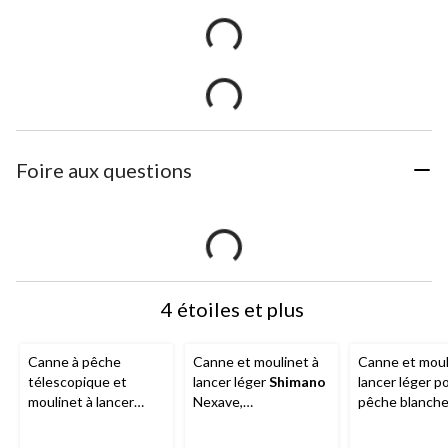
Foire aux questions
4 étoiles et plus
Canne à pêche
Canne et moulinet à
Canne et moul
télescopique et
lancer léger
Shimano
lancer léger p
moulinet à lancer
Nexave,
pêche blanch
léger
Quantum
,
droitier/gaucher, 7 pi
Stinger, moye
moyen-léger, paq. 2
7 po, moyen
po