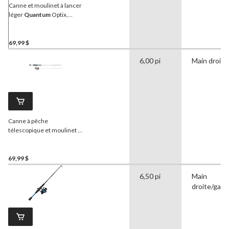
Canne et moulinet à lancer
léger
Quantum
Optix,
antiretour, moyen, 6 pi,
paq. 3
69,99 $
6,00 pi
Main droite
Canne à pêche
télescopique et moulinet à
lancer léger
Quantum
,
moyen-léger, paq. 2
69,99 $
6,50 pi
Main
droite/gau