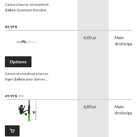
Canne à lancer et moulinet
Zebco
Quantum Revolve,
antiretour, 6,6 pi
89,99 $
6,00 pi
Main
droite/gau
Options
Canne et moulinet à lancer
léger
Zebco
pour dames,
moyen, antiretour, 6 pi,
paq. 2
49,99 $
Et+
6,80 pi
Main
droite/gau