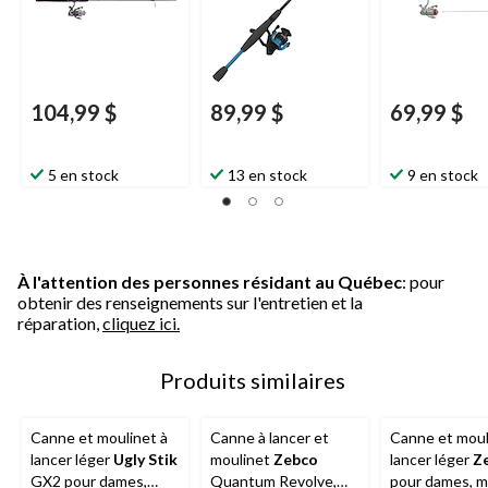
104,99 $
89,99 $
69,99 $
5 en stock
13 en stock
9 en stock
À l'attention des personnes résidant au Québec
: pour
obtenir des renseignements sur l'entretien et la
réparation,
cliquez ici.
Produits similaires
Canne et moulinet à
Canne à lancer et
Canne et moul
lancer léger
Ugly Stik
moulinet
Zebco
lancer léger
Z
GX2 pour dames,
Quantum Revolve,
pour dames, m