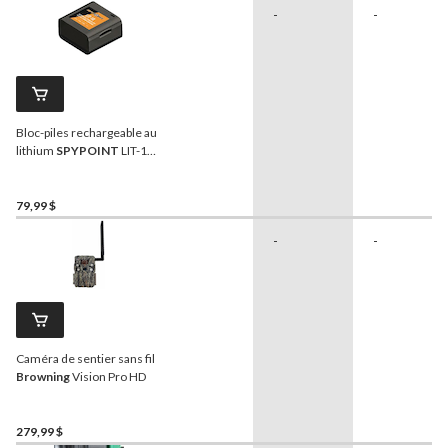
-
-
Bloc-piles rechargeable au
lithium
SPYPOINT
LIT-10
pour caméra de sentier/de
chasse
79,99 $
-
-
Caméra de sentier sans fil
Browning
Vision Pro HD
279,99 $