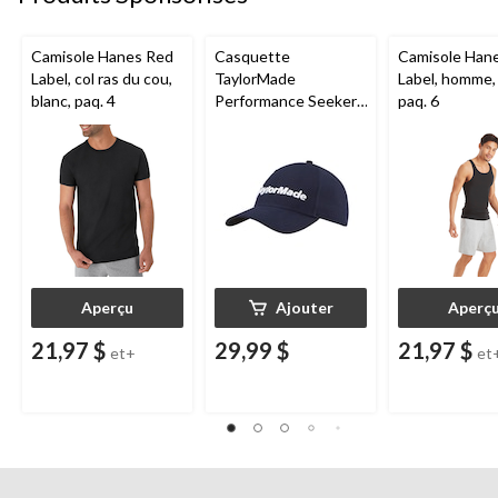
Camisole Hanes Red
Casquette
Camisole Han
Label, col ras du cou,
TaylorMade
Label, homme, 
blanc, paq. 4
Performance Seeker,
paq. 6
marine
Aperçu
Ajouter
Aperç
21,97 $
29,99 $
21,97 $
et+
et