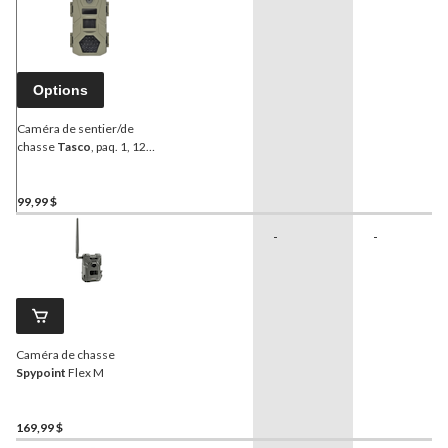
Options
Caméra de sentier/de
chasse
Tasco
, paq. 1, 12
Mpx
99,99 $
-
-
Caméra de chasse
Spypoint
Flex M
169,99 $