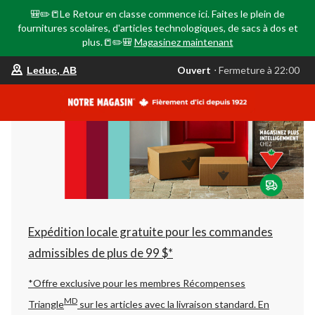
🎒✏️📒Le Retour en classe commence ici. Faites le plein de
fournitures scolaires, d'articles technologiques, de sacs à dos et
plus.📒✏️🎒
Magasinez maintenant
votre
Ouvert
⋅ Fermeture à 22:00
Leduc, AB
magasin
préféré
est
Leduc,
AB,
courament
Ouvert,
Fermeture
à
à
22:00
cliquer
pour
changer
Expédition locale gratuite pour les commandes
admissibles de plus de 99 $*
*Offre exclusive pour les membres Récompenses
MD
Triangle
sur les articles avec la livraison standard.
En