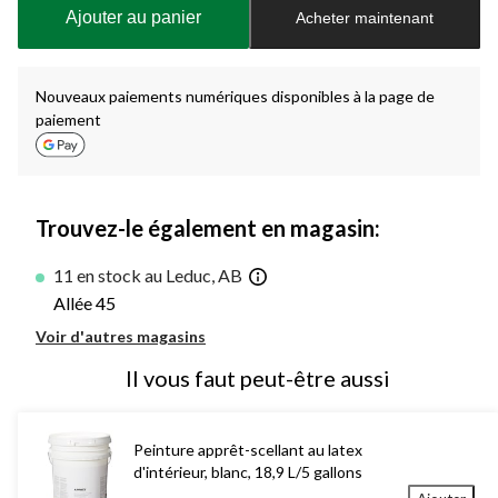
à
Ajouter au panier
Acheter maintenant
jour
à
1
Nouveaux paiements numériques disponibles à la page de
paiement
Trouvez-le également en magasin:
11 en stock au Leduc, AB
Allée 45
Voir d'autres magasins
Il vous faut peut-être aussi
Peinture apprêt-scellant au latex
d'intérieur, blanc, 18,9 L/5 gallons