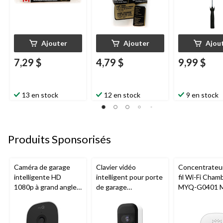
Ajouter
Ajouter
Ajou
7,29 $
4,79 $
9,99 $
13 en stock
12 en stock
9 en stock
Produits Sponsorisés
Caméra de garage
Clavier vidéo
Concentrateu
intelligente HD
intelligent pour porte
fil Wi-Fi Cham
1080p à grand angle
de garage
MYQ-G0401 
Chamberlain, vision
Chamberlain, vision
pour porte de
nocturne, résistante
nocturne, résistant
aux intempéries
aux intempéries,