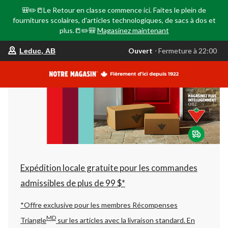
🎒✏️📒Le Retour en classe commence ici. Faites le plein de
fournitures scolaires, d'articles technologiques, de sacs à dos et
plus.📒✏️🎒
Magasinez maintenant
votre
Ouvert
⋅ Fermeture à 22:00
Leduc, AB
magasin
préféré
est
Leduc,
AB,
courament
Ouvert,
Fermeture
à
à
22:00
cliquer
pour
changer
Expédition locale gratuite pour les commandes
admissibles de plus de 99 $*
*Offre exclusive pour les membres Récompenses
MD
Triangle
sur les articles avec la livraison standard.
En