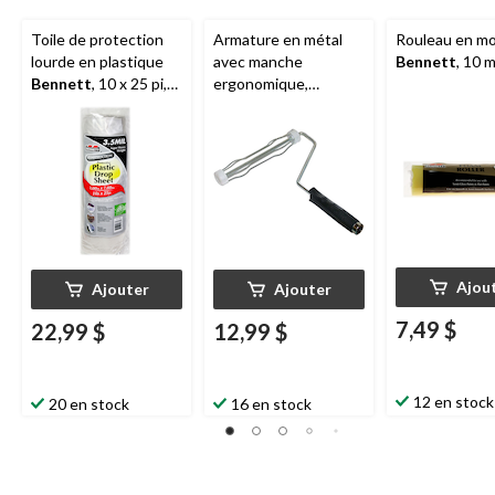
Toile de protection
Armature en métal
Rouleau en m
lourde en plastique
avec manche
Bennett
, 10 
Bennett
, 10 x 25 pi,
ergonomique,
blanc
240 mm
Ajou
Ajouter
Ajouter
7,49 $
22,99 $
12,99 $
12 en stock
20 en stock
16 en stock