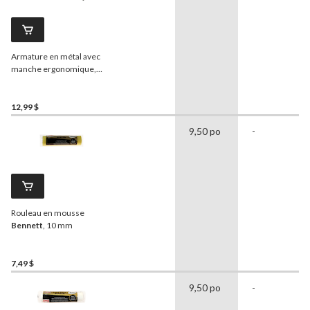
Armature en métal avec
manche ergonomique,
240 mm
12,99 $
9,50 po
-
Rouleau en mousse
Bennett
, 10 mm
7,49 $
9,50 po
-