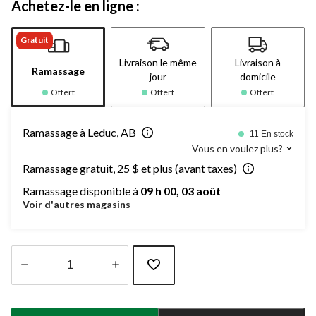
Achetez-le en ligne :
Gratuit
Livraison le même
Livraison à
Ramassage
jour
domicile
Offert
Offert
Offert
Ramassage à Leduc, AB
11 En stock
Vous en voulez plus?
Ramassage gratuit, 25 $ et plus (avant taxes)
Ramassage disponible à
09 h 00, 03 août
Voir d'autres magasins
Quantité
mise