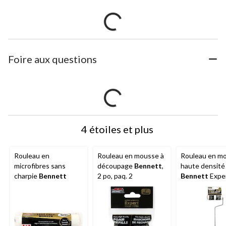
Foire aux questions
4 étoiles et plus
Rouleau en
Rouleau en mousse à
Rouleau en m
microfibres sans
découpage
Bennett
,
haute densité
charpie
Bennett
2 po, paq. 2
Bennett
Exper
armature, 100