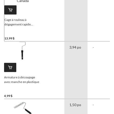
Cage à rouleau à
dégagement rapide
Bennett
, fait au Canada
13,99 $
3,94 po
-
Armature à découpage
avec manche en plastique
4,99 $
1,50 po
-