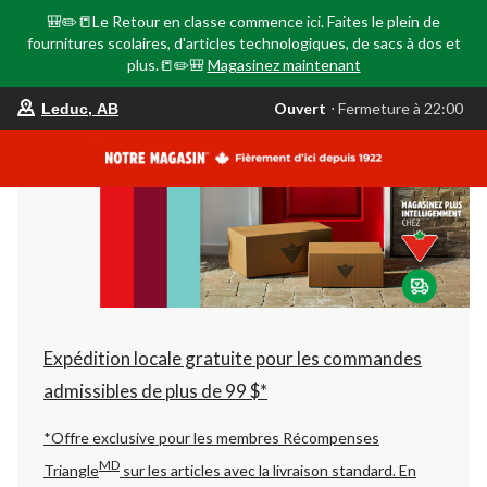
🎒✏️📒Le Retour en classe commence ici. Faites le plein de
fournitures scolaires, d'articles technologiques, de sacs à dos et
plus.📒✏️🎒
Magasinez maintenant
votre
Ouvert
⋅ Fermeture à 22:00
Leduc, AB
magasin
préféré
est
Leduc,
AB,
courament
Ouvert,
Fermeture
à
à
22:00
cliquer
pour
changer
Expédition locale gratuite pour les commandes
admissibles de plus de 99 $*
*Offre exclusive pour les membres Récompenses
MD
Triangle
sur les articles avec la livraison standard.
En