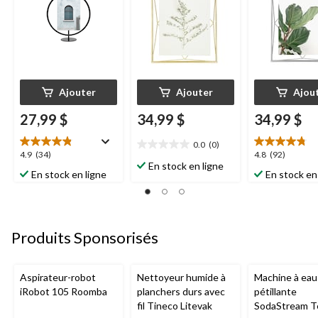
Ajouter
Ajouter
Ajou
27,99 $
34,99 $
34,99 $
0.0
(0)
0.0
4.9
4.8
4.9
(34)
4.8
(92)
étoile(s)
En stock en ligne
étoile(s)
étoile(s)
En stock en ligne
En stock en
sur
sur
sur
5.
5.
5.
34
92
évaluations
évaluations
Produits Sponsorisés
Aspirateur-robot
Nettoyeur humide à
Machine à eau
iRobot 105 Roomba
planchers durs avec
pétillante
fil Tineco Litevak
SodaStream T