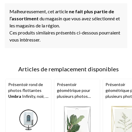
Malheureusement, cet article
ne fait plus partie de
l
’assortiment
du magasin que vous avez sélectionné et
les magasins de la région.
Ces produits similaires présentés ci-dessous pourraient
vous intéresser.
Articles de remplacement disponibles
Présentoir rond de
Présentoir
Présentoir
photos flottantes
géométrique pour
géométrique 
Umbra
Infinity, noir, 5
plusieurs photos
plusieurs pho
x 7 po
Umbra
Prisma,
Umbra
Prisma,
chrome, 8 x 10 po
mat, 8 x 10 po