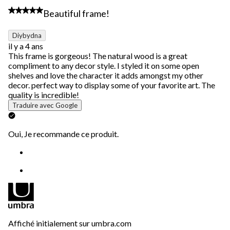
5 étoile(s) sur 5.
Beautiful frame!
Diybydna
il y a 4 ans
This frame is gorgeous! The natural wood is a great
compliment to any decor style. I styled it on some open
shelves and love the character it adds amongst my other
decor. perfect way to display some of your favorite art. The
quality is incredible!
Traduire avec Google
Oui, Je recommande ce produit.
Affiché initialement sur umbra.com