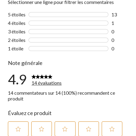
Sélectionner une ligne pour filtrer les commentaires
5 étoiles
étoiles
13
13 commenta
4 étoiles
étoiles
1
1 commentai
3 étoiles
étoiles
0
0 commentai
2 étoiles
étoiles
0
0 commentai
1 étoile
étoiles
0
0 commentai
Note générale
4.9
14 évaluations
14 commentateurs sur 14 (100%) recommandent ce
produit
Évaluez ce produit