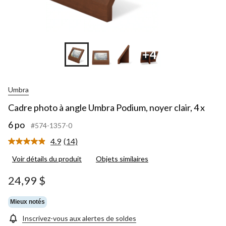
+4
Umbra
Cadre photo à angle Umbra Podium, noyer clair, 4 x
6 po
#574-1357-0
4.9
(14)
Lire
les
Voir détails du produit
Objets similaires
14
commentaires.
Lien
24,99 $
vers
la
même
Mieux notés
page.
Inscrivez-vous aux alertes de soldes