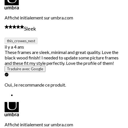
Affiché initialement sur umbra.com
5 étoile(s) sur 5.
Sleek
this_crowes_nest
il y a 4 ans
These frames are sleek, minimal and great quality. Love the
black wood finish! I needed to update some picture frames
and these fit my style perfectly. Love the profile of them!
Traduire avec Google
Oui, Je recommande ce produit.
Affiché initialement sur umbra.com