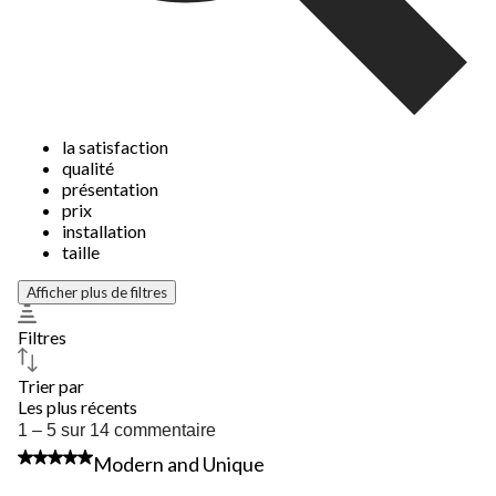
la satisfaction
qualité
présentation
prix
installation
taille
Afficher plus de filtres
Filtres
Trier par
Les plus récents
1
1 – 5 sur 14 commentaire
à
4 étoile(s) sur 5.
Modern and Unique
5
sur