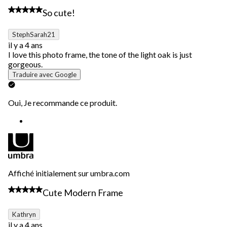
5 étoile(s) sur 5.
So cute!
StephSarah21
il y a 4 ans
I love this photo frame, the tone of the light oak is just
gorgeous.
Traduire avec Google
Oui, Je recommande ce produit.
Affiché initialement sur umbra.com
5 étoile(s) sur 5.
Cute Modern Frame
Kathryn
il y a 4 ans