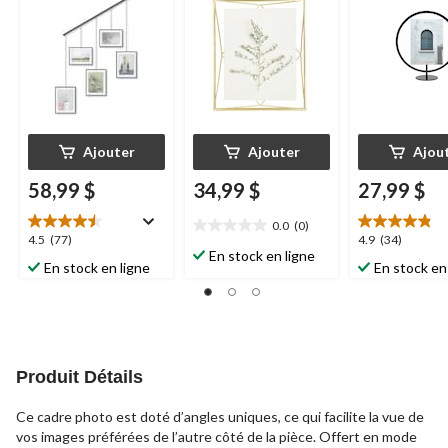
31,2 x 1,2 po
mat, 8 x 10 po
Ajouter
Ajouter
Ajou
58,99 $
34,99 $
27,99 $
0.0
(0)
0.0
4.5
4.9
4.5
(77)
4.9
(34)
étoile(s)
En stock en ligne
étoile(s)
étoile(s)
En stock en ligne
En stock en
sur
sur
sur
5.
5.
5.
77
34
évaluations
évaluations
Produit Détails
Ce cadre photo est doté d’angles uniques, ce qui facilite la vue de
vos images préférées de l’autre côté de la pièce. Offert en mode