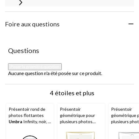
Foire aux questions
Aucune question n'a été posée sur ce produit.
Questions
Poser la première question
Aucune question n'a été posée sur ce produit.
4 étoiles et plus
Présentoir rond de
Présentoir
Présentoir
photos flottantes
géométrique pour
géométrique 
Umbra
Infinity, noir, 5
plusieurs photos
plusieurs pho
x 7 po
Umbra
Prisma, laiton
Umbra
Prisma
mat, 8 x 10 po
chrome, 8 x 10