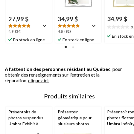
27,99 $
34,99 $
34,99 $
0
0.0
4.9
4.8
4.9
(34)
4.8
(92)
étoile(s)
En stock en
étoile(s)
étoile(s)
En stock en ligne
En stock en ligne
sur
sur
sur
5.
5.
5.
34
92
évaluations
évaluations
À l'attention des personnes résidant au Québec
: pour
obtenir des renseignements sur l'entretien et la
réparation,
cliquez ici.
Produits similaires
Présentoirs de
Présentoir
Présentoir ro
photos suspendus
géométrique pour
photos flotta
Umbra
Exhibit à
plusieurs photos
Umbra
Infinity
5 images, noir, 27,3 x
Umbra
Prisma, laiton
x 7 po