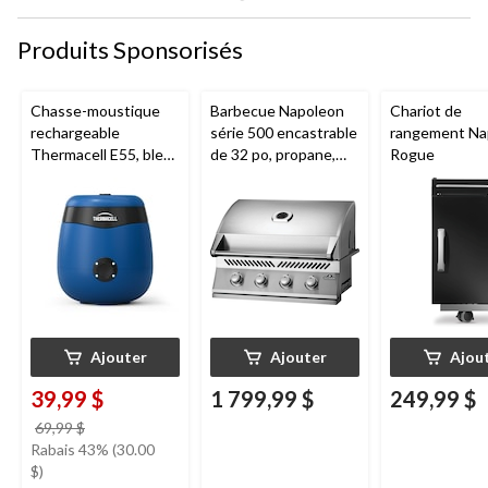
Produits Sponsorisés
Chasse-moustique
Barbecue Napoleon
Chariot de
rechargeable
série 500 encastrable
rangement Na
Thermacell E55, bleu
de 32 po, propane,
Rogue
royal
acier inoxydable
Ajouter
Ajouter
Ajou
39,99 $
1 799,99 $
249,99 $
prix
69,99 $
était
Rabais 43% (30.00
69,99 $
$)