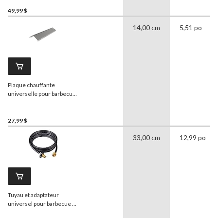
15-3/4 x 8 po
49,99 $
14,00 cm
5,51 po
Plaque chauffante
universelle pour barbecue
en acier inoxydable
Master
Chef
27,99 $
33,00 cm
12,99 po
Tuyau et adaptateur
universel pour barbecue au
propane
Master Chef
, 10