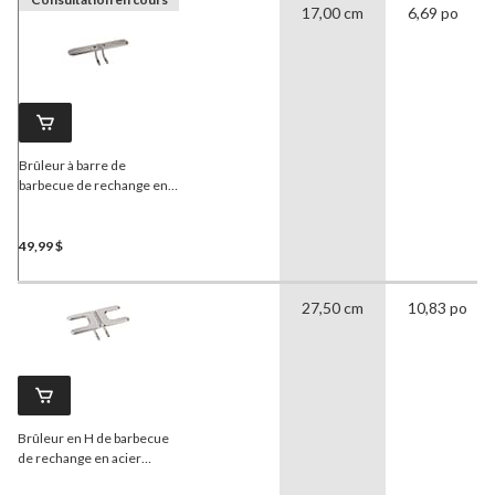
17,00 cm
6,69 po
Brûleur à barre de
barbecue de rechange en
acier inoxydable universel,
petit, 15-3/4 x 3-1/2 po
49,99 $
27,50 cm
10,83 po
Brûleur en H de barbecue
de rechange en acier
inoxydable universel, petit,