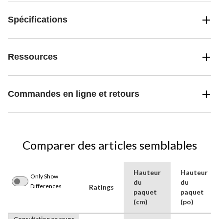
Spécifications
Ressources
Commandes en ligne et retours
Comparer des articles semblables
Hauteur
Hauteur
Only Show
du
du
Differences
Ratings
paquet
paquet
(cm)
(po)
Consultation en cours