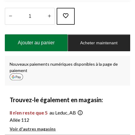
Quantité
mise
à
Ajouter au panier
Acheter maintenant
jour
à
1
Nouveaux paiements numériques disponibles à la page de
paiement
Trouvez-le également en magasin:
Il n’en reste que 5
au Leduc, AB
Allée 112
Voir d'autres magasins