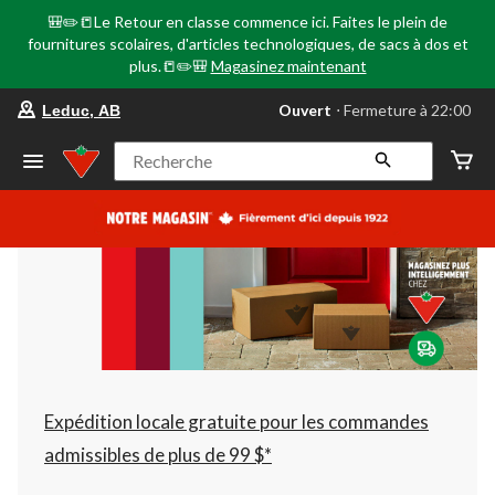
🎒✏️📒Le Retour en classe commence ici. Faites le plein de
fournitures scolaires, d'articles technologiques, de sacs à dos et
plus.📒✏️🎒
Magasinez maintenant
votre
Ouvert
⋅ Fermeture à 22:00
Leduc, AB
magasin
préféré
est
Recherche
Leduc,
AB,
courament
Ouvert,
Fermeture
à
à
22:00
cliquer
pour
changer
Expédition locale gratuite pour les commandes
admissibles de plus de 99 $*