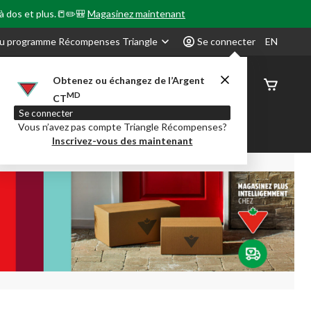
 à dos et plus.📒✏️🎒
Magasinez maintenant
u programme Récompenses Triangle
Se connecter
EN
Obtenez ou échangez de l’Argent
État de
MD
CT
command
Se connecter
Vous n’avez pas compte Triangle Récompenses?
our en Classe
Party City
Centre-auto
Inscrivez-vous des maintenant