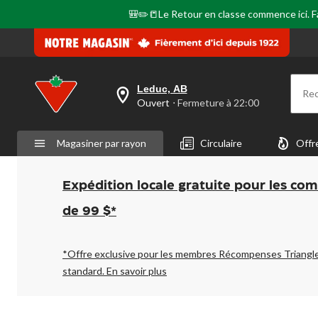
🎒✏️📒Le Retour en classe commence ici. Fai
Leduc, AB
Re
votre
Ouvert
⋅ Fermeture à 22:00
magasin
préféré
est
Magasiner par rayon
Circulaire
Offr
Leduc,
AB,
courament
Ouvert,
Expédition locale gratuite pour les co
Fermeture
à
de 99 $*
à
22:00
cliquer
pour
*Offre exclusive pour les membres Récompenses Triangl
changer
standard.
En savoir plus