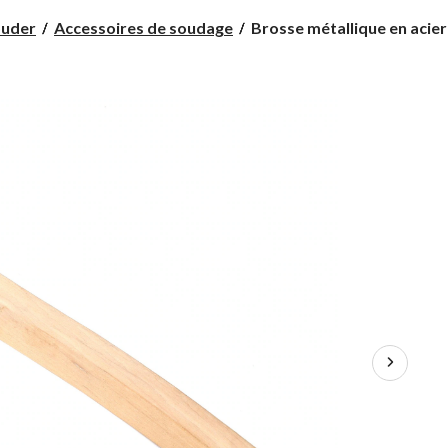
Brosse
ouder
Accessoires de soudage
Brosse métallique en acier i
métallique
en
acier
inoxydable
avec
manche
en
bois
Mastercraft,
14
po