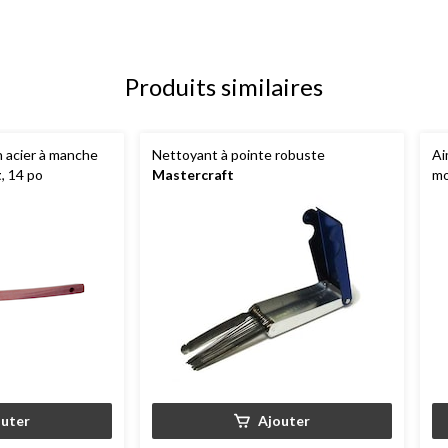
Produits similaires
n acier à manche
Nettoyant à pointe robuste
Ai
t
, 14 po
Mastercraft
mo
outer
Ajouter