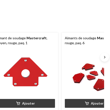
mant de soudage
Mastercraft
,
Aimants de soudage
Masterc
yen, rouge, paq. 1
rouge, paq. 6
Ajouter
Ajouter