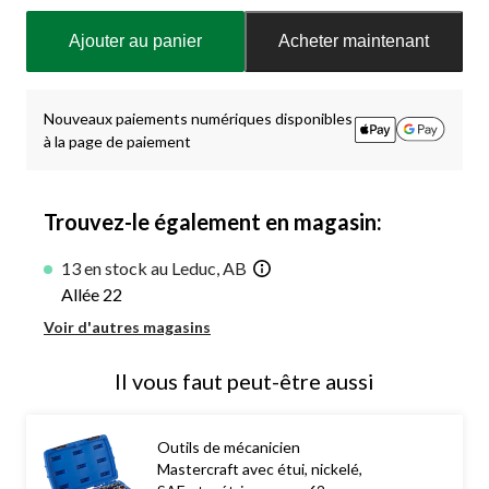
Quantité
mise
Ajouter au panier
Acheter maintenant
à
jour
à
1
Nouveaux paiements numériques disponibles
à la page de paiement
Trouvez-le également en magasin:
13 en stock au Leduc, AB
Allée 22
Voir d'autres magasins
Il vous faut peut-être aussi
Outils de mécanicien
Mastercraft avec étui, nickelé,