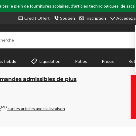
tes le plein de fournitures scolaires, d'articles technologiques, de sacs
Accédez a
Crédit Offert
Soutien
Inscription
cherche
es hebdo
Liquidation
Patios
Pneus
Ret
mmandes admissibles de plus
MD
e
sur les articles avec la livraison