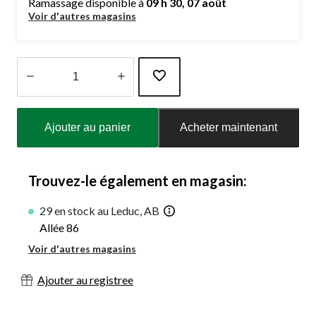
Ramassage disponible à
09 h 30, 07 août
Voir d'autres magasins
Quantité
mise
Ajouter au panier
Acheter maintenant
à
jour
à
1
Trouvez-le également en magasin:
29 en stock au Leduc, AB
Allée 86
Voir d'autres magasins
Ajouter au registree