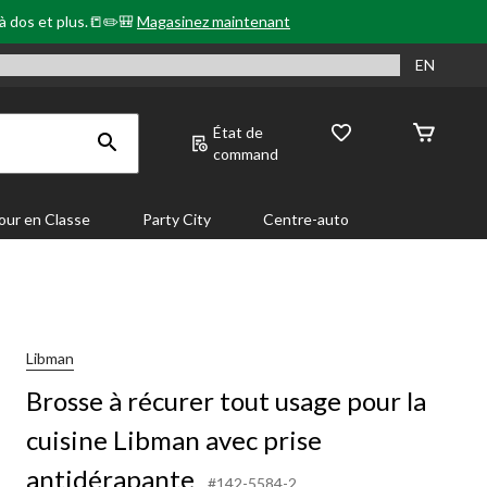
 à dos et plus.📒✏️🎒
Magasinez maintenant
EN
État de
command
our en Classe
Party City
Centre-auto
Libman
Brosse à récurer tout usage pour la
cuisine Libman avec prise
antidérapante
#142-5584-2