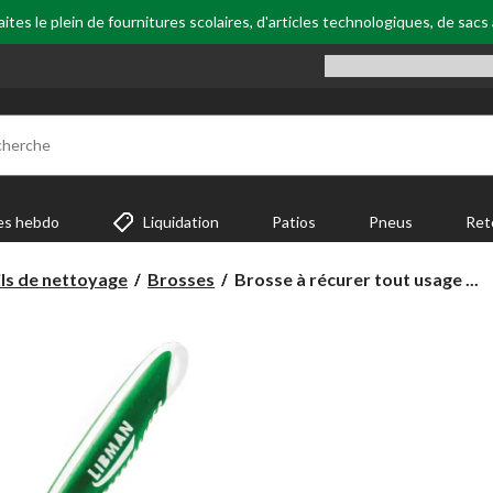
tes le plein de fournitures scolaires, d'articles technologiques, de sacs
cherche
es hebdo
Liquidation
Patios
Pneus
Ret
Brosse
ls de nettoyage
Brosses
Brosse à récurer tout usage ...
à
récurer
tout
usage
pour
la
cuisine
Libman
avec
prise