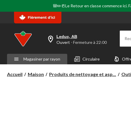
🎒✏️📒Le Retour en classe commence ici. Fai
Leduc, AB
Re
votre
Ouvert
⋅ Fermeture à 22:00
magasin
préféré
est
Magasiner par rayon
Circulaire
Offr
Leduc,
AB,
courament
Accueil
Maison
Produits de nettoyage et asp...
Outi
Ouvert,
Fermeture
à
à
22:00
cliquer
pour
changer