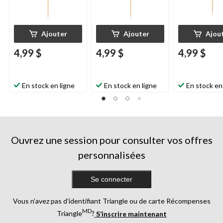
Ajouter
Ajouter
Ajou
4,99 $
4,99 $
4,99 $
En stock en ligne
En stock en ligne
En stock en
Ouvrez une session pour consulter vos offres
personnalisées
Se connecter
Vous n’avez pas d’identifiant Triangle ou de carte Récompenses
MD
Triangle
?
S’inscrire maintenant