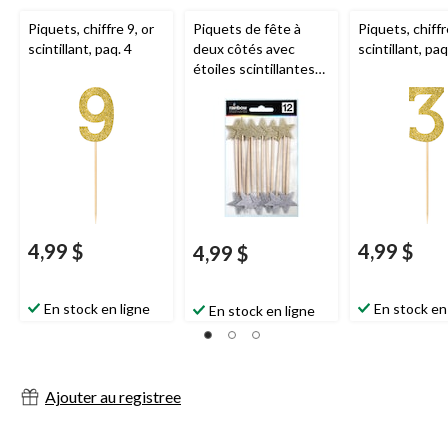
Piquets, chiffre 9, or
Piquets de fête à
Piquets, chiffr
scintillant, paq. 4
deux côtés avec
scintillant, paq
étoiles scintillantes
Rainbow Moments
,
paq. 12
4,99 $
4,99 $
4,99 $
En stock en ligne
En stock en
En stock en ligne
Ajouter au registree