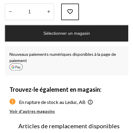
Quantité
mise
Sélectionner un magasin
à
jour
à
1
Nouveaux paiements numériques disponibles à la page de
paiement
Trouvez-le également en magasin:
En rupture de stock au Leduc, AB
Voir d'autres magasins
Articles de remplacement disponibles