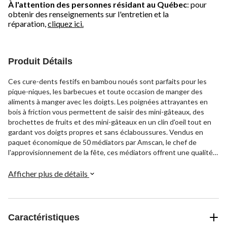
À l'attention des personnes résidant au Québec
: pour
obtenir des renseignements sur l'entretien et la
réparation,
cliquez ici.
Produit Détails
Ces cure-dents festifs en bambou noués sont parfaits pour les
pique-niques, les barbecues et toute occasion de manger des
aliments à manger avec les doigts. Les poignées attrayantes en
bois à friction vous permettent de saisir des mini-gâteaux, des
brochettes de fruits et des mini-gâteaux en un clin d'oeil tout en
gardant vos doigts propres et sans éclaboussures. Vendus en
paquet économique de 50 médiators par Amscan, le chef de
l'approvisionnement de la fête, ces médiators offrent une qualité
supérieure à un prix abordable, garantissant que les invités ont
tout ce dont ils ont besoin pour profiter des fêtes avec facilité.
Afficher plus de détails
Caractéristiques