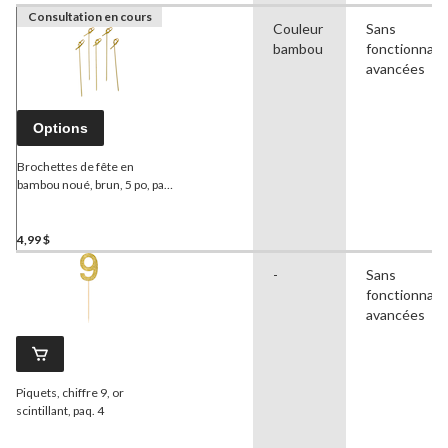
Consultation en cours
Couleur
Sans
bambou
fonctionnali
avancées
Options
Brochettes de fête en
bambou noué, brun, 5 po, paq.
50, pour
barbecues/anniversaires/fête
d'été
4,99 $
-
Sans
fonctionnali
avancées
Piquets, chiffre 9, or
scintillant, paq. 4