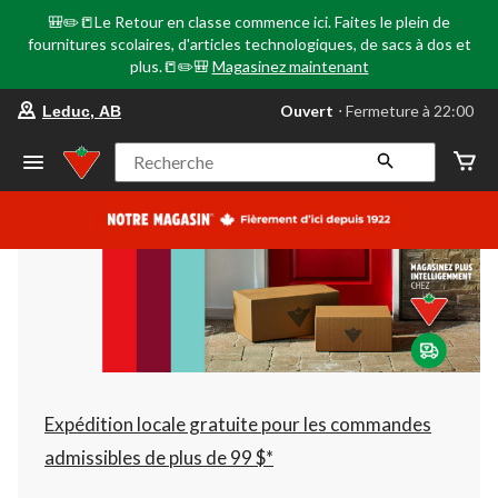
🎒✏️📒Le Retour en classe commence ici. Faites le plein de
fournitures scolaires, d'articles technologiques, de sacs à dos et
plus.📒✏️🎒
Magasinez maintenant
votre
Ouvert
⋅ Fermeture à 22:00
Leduc, AB
magasin
préféré
est
Recherche
Leduc,
AB,
courament
Ouvert,
Fermeture
à
à
22:00
cliquer
pour
changer
Expédition locale gratuite pour les commandes
admissibles de plus de 99 $*