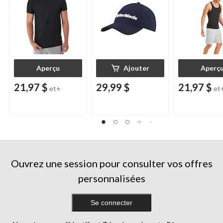
Aperçu
Ajouter
Aperç
21,97 $
29,99 $
21,97 $
et+
et
Ouvrez une session pour consulter vos offres
personnalisées
Se connecter