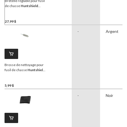
Bretelle réglable pour fusil
de chasse
Huntshield
Longpoint, 3 cartouches
27,99 $
-
Argent
Brosse de nettoyage pour
fusil de chasse
Huntshield
,
calibre 20, acier inoxydable
5,99 $
-
Noir