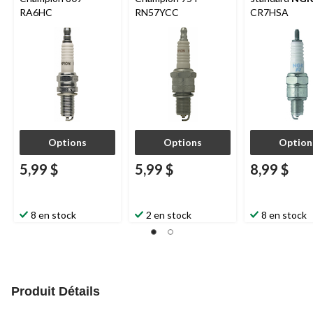
RA6HC
RN57YCC
CR7HSA
Options
Options
Option
5,99 $
5,99 $
8,99 $
8 en stock
2 en stock
8 en stock
Produit Détails