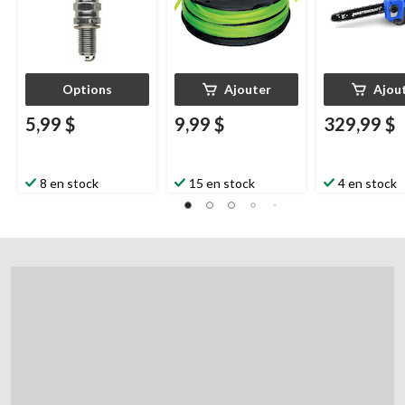
Options
Ajouter
Ajou
5,99 $
9,99 $
329,99 $
8 en stock
15 en stock
4 en stock