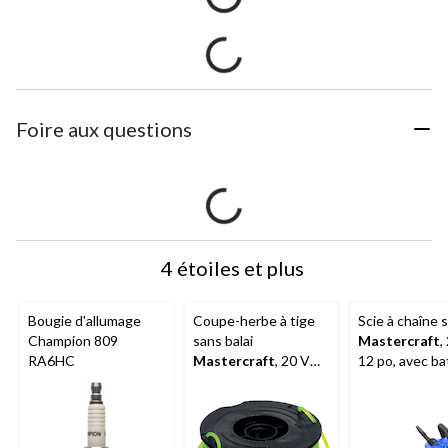
Foire aux questions
4 étoiles et plus
Bougie d'allumage
Coupe-herbe à tige
Scie à chaîne s
Champion 809
sans balai
Mastercraft
,
RA6HC
Mastercraft
, 20 V
12 po, avec ba
Max, 0,08 po x 15 pi
PWR POD de 