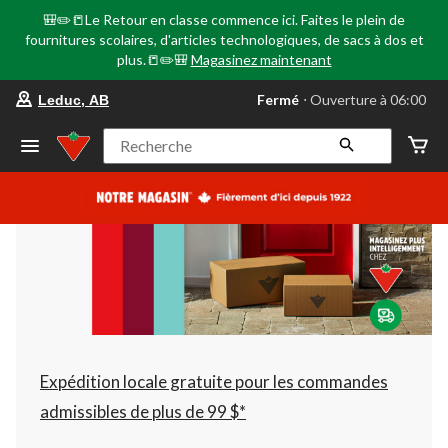
🎒✏️📒Le Retour en classe commence ici. Faites le plein de
fournitures scolaires, d'articles technologiques, de sacs à dos et
plus.📒✏️🎒
Magasinez maintenant
votre
Fermé
⋅ Ouverture à 06:00
Leduc, AB
magasin
préféré
est
Recherche
Leduc,
AB,
courament
Fermé,
Ouverture
à
à
06:00
cliquer
pour
changer
Expédition locale gratuite pour les commandes
admissibles de plus de 99 $*