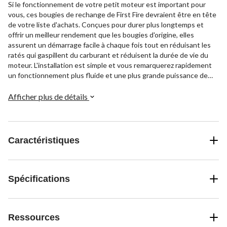
Si le fonctionnement de votre petit moteur est important pour
vous, ces bougies de rechange de First Fire devraient être en tête
de votre liste d'achats. Conçues pour durer plus longtemps et
offrir un meilleur rendement que les bougies d'origine, elles
assurent un démarrage facile à chaque fois tout en réduisant les
ratés qui gaspillent du carburant et réduisent la durée de vie du
moteur. L'installation est simple et vous remarquerez rapidement
un fonctionnement plus fluide et une plus grande puissance de
votre équipement extérieur. Que vous ayez besoin de nouvelles
bougies pour votre tondeuse à gazon, votre tronçonneuse ou tout
Afficher plus de détails
autre petit moteur, ces remplacements abordables d'une marque
de confiance vous aideront à réduire les coûts d'entretien afin que
vous puissiez vous concentrer sur le travail à accomplir.
Caractéristiques
Spécifications
Ressources