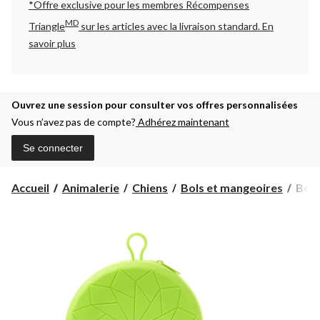
*Offre exclusive pour les membres Récompenses
MD
Triangle
sur les articles avec la livraison standard.
En
savoir plus
Ouvrez une session pour consulter vos offres personnalisées
Vous n’avez pas de compte?
Adhérez maintenant
Se connecter
Bol
Accueil
Animalerie
Chiens
Bols et mangeoires
Bol 
doub
à
gliss
pour
chie
Petc
vert,
3
tass