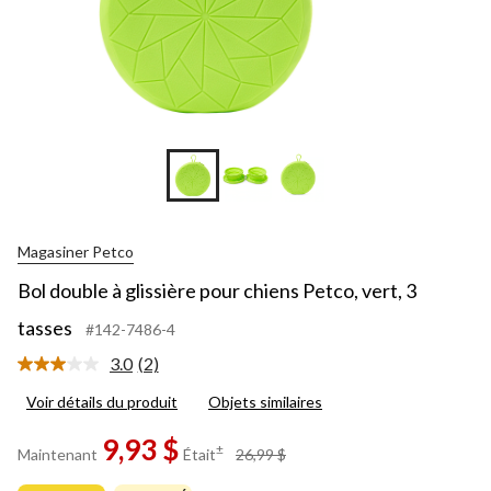
Magasiner Petco
Bol double à glissière pour chiens Petco, vert, 3
tasses
#142-7486-4
3.0
(2)
Lire
les
Voir détails du produit
Objets similaires
2
commentaires.
Lien
9,93 $
prix
±
Maintenant
Était
26,99 $
vers
était
la
26,99 $