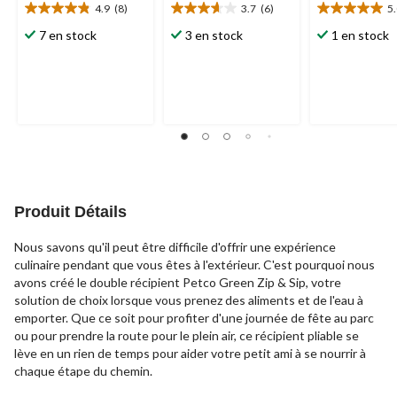
4.9
(8)
3.7
(6)
5
4.9
3.7
5.0
étoile(s)
étoile(s)
étoile(s)
7 en stock
3 en stock
1 en stock
sur
sur
sur
5.
5.
5.
8
6
2
évaluations
évaluations
évaluations
Produit Détails
Nous savons qu'il peut être difficile d'offrir une expérience
culinaire pendant que vous êtes à l'extérieur. C'est pourquoi nous
avons créé le double récipient Petco Green Zip & Sip, votre
solution de choix lorsque vous prenez des aliments et de l'eau à
emporter. Que ce soit pour profiter d'une journée de fête au parc
ou pour prendre la route pour le plein air, ce récipient pliable se
lève en un rien de temps pour aider votre petit ami à se nourrir à
chaque étape du chemin.