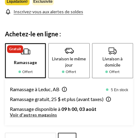
même
Liquidation◊
Exclusivité
page.
Inscrivez-vous aux alertes de soldes
Achetez-le en ligne :
Gratuit
Livraison le même
Livraison à
Ramassage
jour
domicile
Offert
Offert
Offert
Ramassage à Leduc, AB
5 En stock
Ramassage gratuit, 25 $ et plus (avant taxes)
Ramassage disponible à
09 h 00, 03 août
Voir d'autres magasins