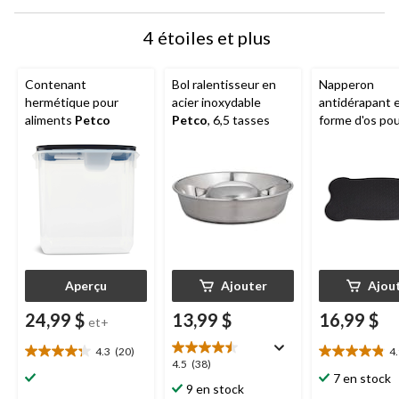
4 étoiles et plus
Contenant
Bol ralentisseur en
Napperon
hermétique pour
acier inoxydable
antidérapant 
aliments
Petco
Petco
, 6,5 tasses
forme d'os po
animaux
Petc
29 po
Aperçu
Ajouter
Ajou
24,99 $
13,99 $
16,99 $
et+
4.3
(20)
4
4.3
4.9
4.5
4.5
(38)
étoile(s)
étoile(s)
7 en stock
étoile(s)
9 en stock
sur
sur
sur