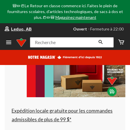
🎒✏️📒Le Retour en classe commence ici. Faites le plein de
fournitures scolaires, d'articles technologiques, de sacs à dos et
plus.📒✏️🎒
Magasinez maintenant
votre
Ouvert
⋅ Fermeture à 22:00
Leduc, AB
magasin
préféré
est
Recherche
Leduc,
AB,
courament
Ouvert,
Fermeture
à
à
22:00
cliquer
pour
changer
Expédition locale gratuite pour les commandes
admissibles de plus de 99 $*