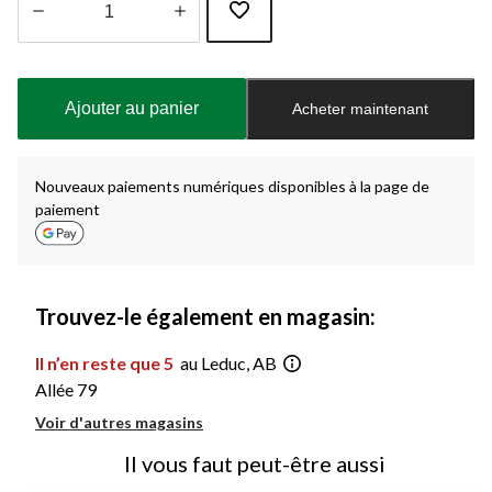
Quantité
mise
à
Ajouter au panier
Acheter maintenant
jour
à
1
Nouveaux paiements numériques disponibles à la page de
paiement
Trouvez-le également en magasin:
Il n’en reste que 5
au Leduc, AB
Allée 79
Voir d'autres magasins
Il vous faut peut-être aussi