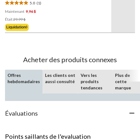
5.0
(1)
5.0
Maintenant
9,96 $
étoile(s)
Prix
sur
Était
29,99 $
Était
5.
Liquidation◊
29,99 $
1
évaluation
Acheter des produits connexes
Offres
Les clients ont
Vers les
Plus de
hebdomadaires
aussi consulté
produits
cette
tendances
marque
Évaluations
Points saillants de l'evaluation