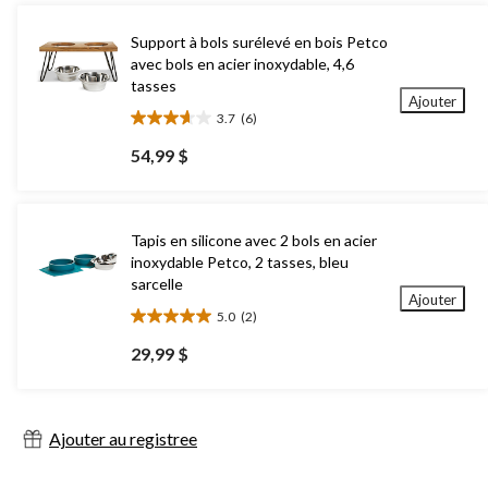
Support à bols surélevé en bois Petco
avec bols en acier inoxydable, 4,6
tasses
Ajouter
3.7
(6)
3.7
étoile(s)
54,99 $
sur
5.
6
évaluations
Tapis en silicone avec 2 bols en acier
inoxydable Petco, 2 tasses, bleu
sarcelle
Ajouter
5.0
(2)
5.0
étoile(s)
29,99 $
sur
5.
2
évaluations
Ajouter au registree