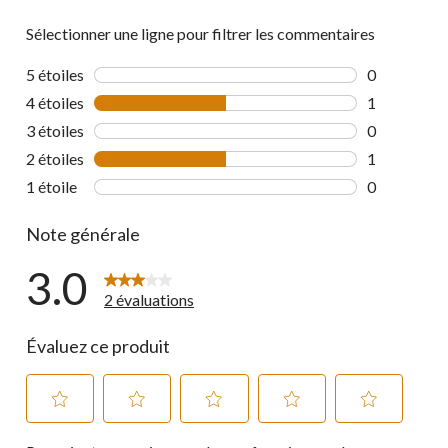
Sélectionner une ligne pour filtrer les commentaires
5 étoiles
étoiles
0
0 commentai
4 étoiles
étoiles
1
1 commentai
3 étoiles
étoiles
0
0 commentai
2 étoiles
étoiles
1
1 commentai
1 étoile
étoiles
0
0 commentai
Note générale
3.0
2 évaluations
Évaluez ce produit
Sélectionnez
Sélectionnez
Sélectionnez
Sélectionnez
Sélectionnez