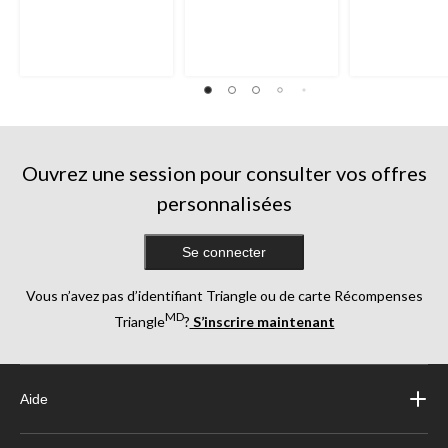
5.
5.
5.
20
8
38
évaluations
évaluations
évaluations
Ouvrez une session pour consulter vos offres
personnalisées
Se connecter
Vous n’avez pas d’identifiant Triangle ou de carte Récompenses
MD
Triangle
?
S’inscrire maintenant
Aide