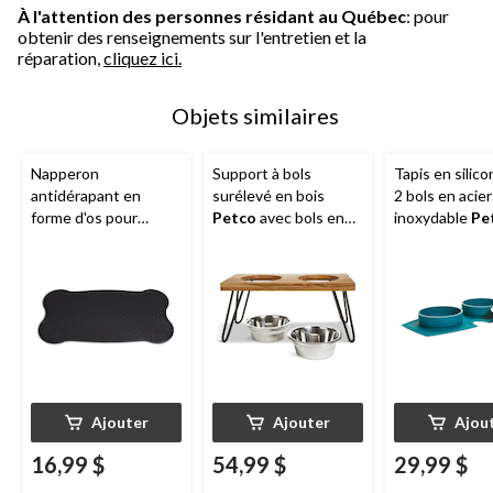
À l'attention des personnes résidant au Québec
: pour
obtenir des renseignements sur l'entretien et la
réparation,
cliquez ici.
Objets similaires
Napperon
Support à bols
Tapis en silic
antidérapant en
surélevé en bois
2 bols en acier
forme d'os pour
Petco
avec bols en
inoxydable
Pe
animaux
Petco
, 16 x
acier inoxydable, 4,6
tasses, bleu sa
29 po
tasses
Ajouter
Ajouter
Ajou
16,99 $
54,99 $
29,99 $