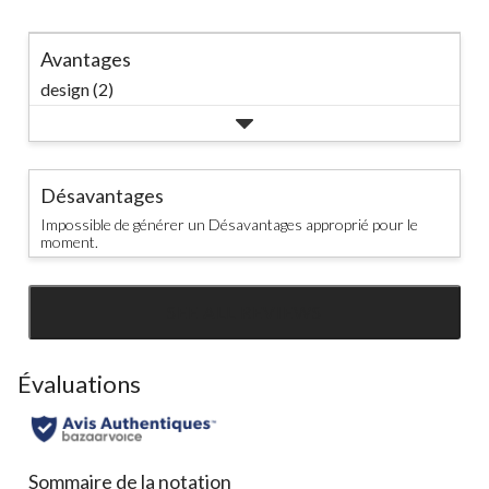
Avantages
design (2)
Désavantages
Impossible de générer un Désavantages approprié pour le
moment.
SEE ALL REVIEWS
Click
to
go
Évaluations
to
all
reviews
Sommaire de la notation