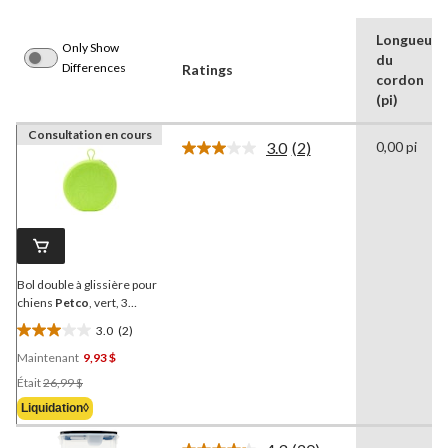
Longueur
Only Show
du
Differences
Ratings
cordon
(pi)
Consultation en cours
3.0
(2)
0,00 pi
Lire
les
2
commentaires.
Lien
vers
la
même
page.
Bol double à glissière pour
chiens
Petco
, vert, 3
tasses
3.0
(2)
3.0
Maintenant
9,93 $
étoile(s)
Prix
sur
Était
26,99 $
Était
5.
Liquidation◊
26,99 $
2
évaluations