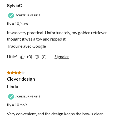
SylvieC
ACHETEUR VÉRIFIÉ
il y a 10 jours
It was very practical. Unfortunately, my golden retriever
thought it was a toy and ripped it.
Traduire avec Google
Utile?
(0)
(0)
Signaler
4 étoile(s) sur 5.
Clever design
Linda
ACHETEUR VÉRIFIÉ
il y a 10 mois
Very convenient, and the design keeps the bowls clean.