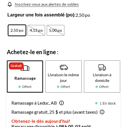
Inscrivez-vous aux alertes de soldes
2,50 po
Largeur une fois assemblé (po):
2,50 po
4,13 po
5,00 po
Achetez-le en ligne :
Gratuit
Livraison le même
Livraison à
Ramassage
jour
domicile
Offert
Offert
Offert
Ramassage à Leduc, AB
1 En stock
Ramassage gratuit, 25 $ et plus (avant taxes)
Obtenez-le dès aujourd’hui!
Ramassage disponible à
09 h 00, 03 août