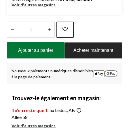
Voir d'autres magasins
Quantité
mise
Ajouter au panier
Acheter maintenant
à
jour
à
1
Nouveaux paiements numériques disponibles
à la page de paiement
Trouvez-le également en magasin:
Il n’en reste que 1
au Leduc, AB
Allée 58
Voir d'autres magasins