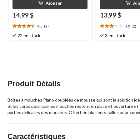
Ajouter
Aj
14,99 $
13,99 $
4.5
(2)
3.0
(2)
4.5
3.0
étoile(s)
étoile(s)
22 en stock
3 en stock
sur
sur
5.
5.
2
2
évaluations
évaluations
Produit Détails
Boîtes à mouches Plano doublées de mousse qui sont la solution id
et les corps pour que les mouches restent en place et ouverture et 
parties délicates des mouches. Offert en plusieurs tailles pour co
Caractéristiques