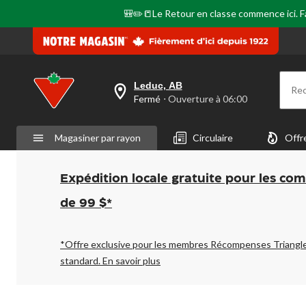
même
page.
🎒✏️📒Le Retour en classe commence ici. Fai
Leduc, AB
Re
votre
Fermé
⋅ Ouverture à 06:00
magasin
préféré
est
Magasiner par rayon
Circulaire
Offr
Leduc,
AB,
courament
Fermé,
Expédition locale gratuite pour les co
Ouverture
à
de 99 $*
à
06:00
cliquer
pour
*Offre exclusive pour les membres Récompenses Triangl
changer
standard.
En savoir plus