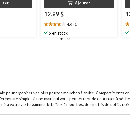
outer
Ajouter
12,99 $
1
4.0
(1)
4.0
4.
étoile(s)
ét
5 en stock
sur
su
5.
5.
1
2
évaluation
év
éale pour organiser vos plus petites mouches à truite. Compartiments 
fermeture simples à une main qui vous permettent de continuer à pêcher. 
nvenir à votre vaste gamme de boîtes à mouches, des motifs de petits p