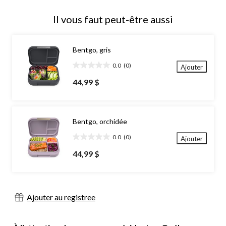
Il vous faut peut-être aussi
Bentgo, gris
0.0
(0)
Ajouter
0.0
étoile(s)
44,99 $
sur
5.
Bentgo, orchidée
0.0
(0)
Ajouter
0.0
étoile(s)
44,99 $
sur
5.
Ajouter au registree