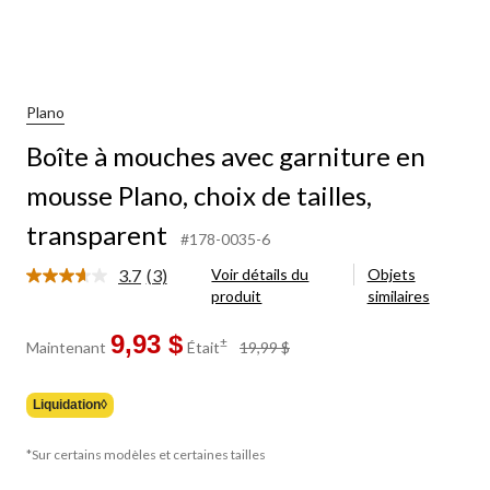
Plano
Boîte à mouches avec garniture en
mousse Plano, choix de tailles,
transparent
#178-0035-6
3.7
(3)
Voir détails du
Objets
Lire
produit
similaires
les
3
commentaires.
9,93 $
prix
±
Maintenant
Était
19,99 $
Lien
était
vers
19,99 $
la
même
Liquidation◊
page.
*Sur certains modèles et certaines tailles