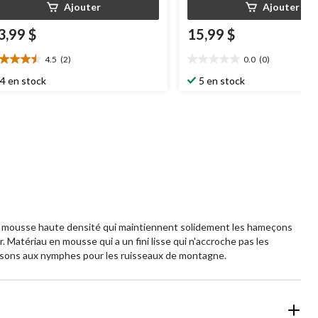
Ajouter
Ajouter
3,99 $
15,99 $
4.5
(2)
0.0
(0)
5
0.0
oile(s)
étoile(s)
4 en stock
5 en stock
r
sur
5.
aluations
en mousse haute densité qui maintiennent solidement les hameçons
Matériau en mousse qui a un fini lisse qui n'accroche pas les
oissons aux nymphes pour les ruisseaux de montagne.