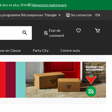
 à dos et plus.📒✏️🎒
Magasinez maintenant
u programme Récompenses Triangle
Se connecter
EN
État de
command
our en Classe
Party City
Centre-auto