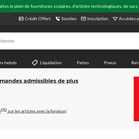
tes le plein de fournitures scolaires, d'articles technologiques, de sacs
Accédez a
Crédit Offert
Soutien
Inscription
cherche
es hebdo
Liquidation
Patios
Pneus
Ret
mmandes admissibles de plus
MD
e
sur les articles avec la livraison