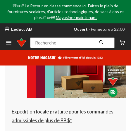
🎒✏️📒Le Retour en classe commence ici. Faites le plein de
fournitures scolaires, d'articles technologiques, de sacs à dos et
plus.📒✏️🎒
Magasinez maintenant
votre
Ouvert
⋅ Fermeture à 22:00
Leduc, AB
magasin
préféré
est
Recherche
Leduc,
AB,
courament
Ouvert,
Fermeture
à
à
22:00
cliquer
pour
changer
Expédition locale gratuite pour les commandes
admissibles de plus de 99 $*