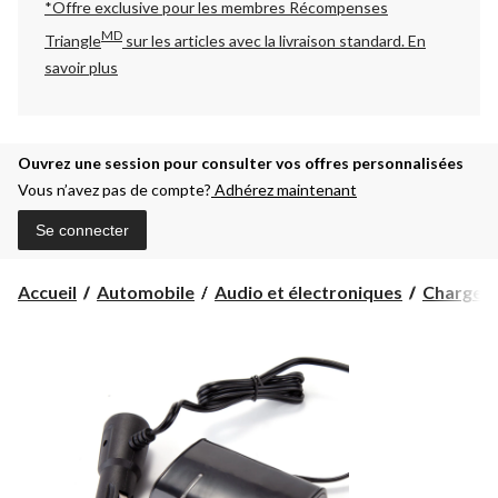
*Offre exclusive pour les membres Récompenses
MD
Triangle
sur les articles avec la livraison standard.
En
savoir plus
Ouvrez une session pour consulter vos offres personnalisées
Vous n’avez pas de compte?
Adhérez maintenant
Se connecter
Accueil
Automobile
Audio et électroniques
Chargeurs