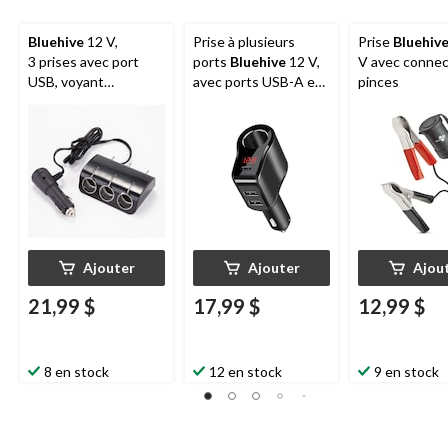
Bluehive
12 V,
Prise à plusieurs
Prise
Bluehiv
3 prises avec port
ports
Bluehive
12 V,
V avec connec
USB, voyant
avec ports USB-A et
pinces
d’alimentation DEL
USB-C, voyant
d'alimentation à DEL
Ajouter
Ajouter
Ajou
21,99 $
17,99 $
12,99 $
8 en stock
12 en stock
9 en stock