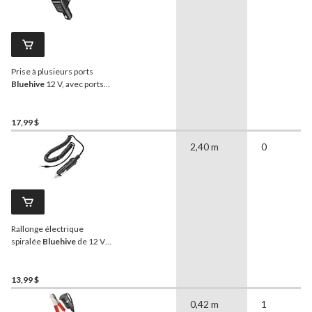
Prise à plusieurs ports
Bluehive
12 V, avec ports
USB-A et USB-C, voyant
d'alimentation à DEL
17,99 $
2,40 m
0
Rallonge électrique
spiralée
Bluehive
de 12 V
avec allume-cigarette, 8 pi
13,99 $
0,42 m
1