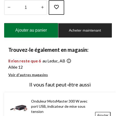
Quantité
mise
à
Ajouter au panier
Acheter maintenant
jour
à
1
Trouvez-le également en magasin:
Il n’en reste que 6
au Leduc, AB
Allée 12
Voir d'autres magasins
Il vous faut peut-être aussi
Onduleur MotoMaster 300 W avec
port USB, indicateur de mise sous
tension
Ajouter