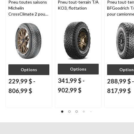
Pneu toutes saisons
Pneu tout-terrain T/A
Pneu tout-ter
Michelin
KO3, flottation
BFGoodrich T
CrossClimate 2 pour
pour camionne
véhicules de tourisme
VUS
et multisegments
Options
Options
Option
341,99 $
-
229,99 $
-
288,99 $
-
902,99 $
806,99 $
817,99 $