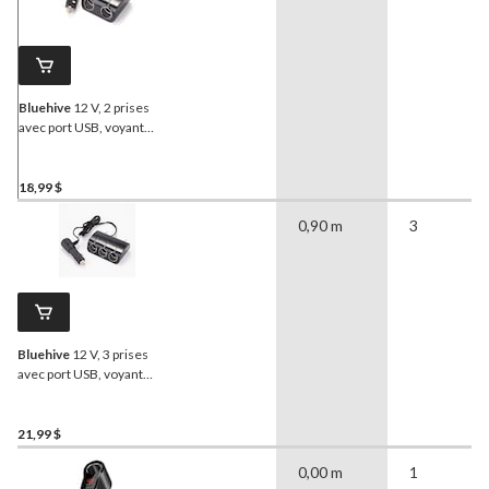
Bluehive
12 V, 2 prises
avec port USB, voyant
d’alimentation DEL
18,99 $
0,90 m
3
Bluehive
12 V, 3 prises
avec port USB, voyant
d’alimentation DEL
21,99 $
0,00 m
1