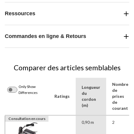
Ressources
Commandes en ligne & Retours
Comparer des articles semblables
Nombre
Only Show
Longueur
de
Differences
du
Ratings
prises
cordon
de
(m)
courant
Consultation en cours
0,90 m
2