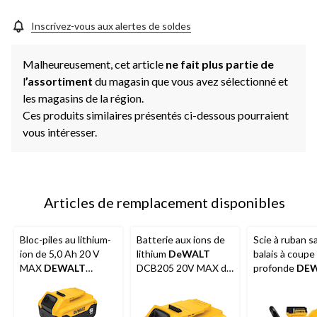
Inscrivez-vous aux alertes de soldes
Malheureusement, cet article
ne fait plus partie de
l
’assortiment
du magasin que vous avez sélectionné et
les magasins de la région.
Ces produits similaires présentés ci-dessous pourraient
vous intéresser.
Articles de remplacement disponibles
Bloc-piles au lithium-
Batterie aux ions de
Scie à ruban s
ion de 5,0 Ah 20 V
lithium
DeWALT
balais à coupe
MAX
DEWALT
DCB205 20V MAX de
profonde
DE
DCB205-2, avec
qualité supérieure,
DCS374P2 2
indicateur de
5,0 Ah, avec
avec batteries
carburant à DEL, paq.
indicateur de charge
MAX 5 Ah et c