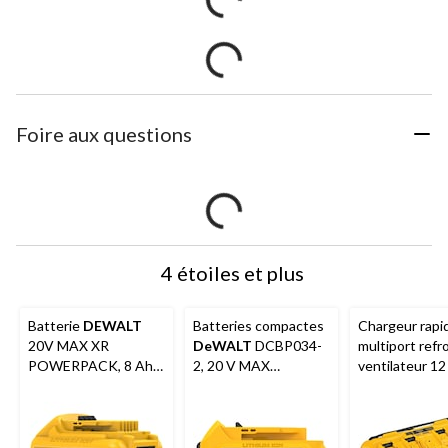
Foire aux questions
4 étoiles et plus
Batterie
DEWALT
Batteries compactes
Chargeur rapi
20V MAX XR
DeWALT
DCBP034-
multiport refro
POWERPACK, 8 Ah,
2, 20 V MAX
ventilateur 12
avec voyant DEL
POWERSTACK, paq.
MAX*/20 V M
2
lithium-ion 4 p
A
DEWALT
D