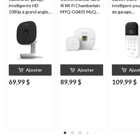
intelligente HD
fil Wi-Fi Chamberlain
intelligent po
1080p à grand angle
MYQ-G0401 MyQ
de garage
Chamberlain, vision
pour porte de garage
Chamberlain, v
nocturne, résistante
nocturne, rési
aux intempéries
aux intempéri
blanc
Ajouter
Ajouter
Ajou
69,99 $
89,99 $
109,99 $