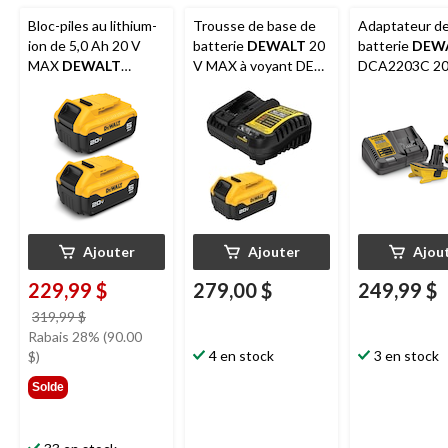
Bloc-piles au lithium-
Trousse de base de
Adaptateur d
ion de 5,0 Ah 20 V
batterie
DEWALT
20
batterie
DEW
MAX
DEWALT
V MAX à voyant DEL,
DCA2203C 20
DCB205-2, avec
5 Ah
MAX lithium-i
indicateur de
outils électri
carburant à DEL, paq.
sans fil de 18 
2
Ajouter
Ajouter
Ajou
229,99 $
279,00 $
249,99 $
prix
319,99 $
était
Rabais 28% (90.00
319,99 $
4 en stock
3 en stock
$)
Solde