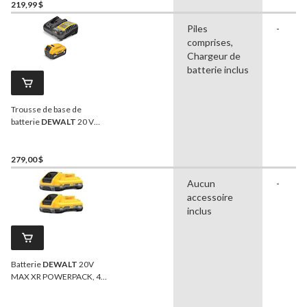
indicateur de charge à DEL
219,99 $
Piles
-
comprises,
Chargeur de
batterie inclus
Trousse de base de
batterie
DEWALT
20 V
MAX à voyant DEL, 5 Ah
279,00 $
Aucun
-
accessoire
inclus
Batterie
DEWALT
20V
MAX XR POWERPACK, 4
Ah, avec voyant DEL, paq. 2