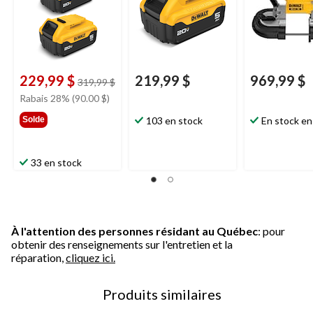
2
à DEL
229,99 $
219,99 $
969,99 $
prix
319,99 $
était
Rabais 28% (90.00 $)
319,99 $
Solde
103 en stock
En stock en
33 en stock
À l'attention des personnes résidant au Québec
: pour
obtenir des renseignements sur l'entretien et la
réparation,
cliquez ici.
Produits similaires