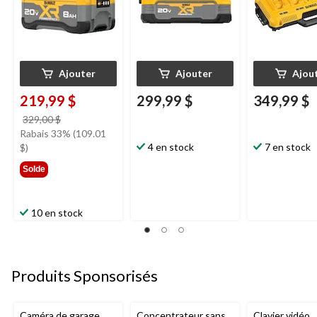
Ajouter
Ajouter
Ajou
219,99 $
299,99 $
349,99 $
prix
329,00 $
était
Rabais 33% (109.01
329,00 $
4 en stock
7 en stock
$)
Solde
10 en stock
Produits Sponsorisés
Caméra de garage
Concentrateur sans
Clavier vidéo