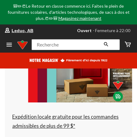
🎒✏️📒Le Retour en classe commence ici. Faites le plein de
fournitures scolaires, d'articles technologiques, de sacs à dos et
plus.📒✏️🎒
Magasinez maintenant
votre
Ouvert
⋅ Fermeture à 22:00
Leduc, AB
magasin
préféré
est
Recherche
Leduc,
AB,
courament
Ouvert,
Fermeture
à
à
22:00
cliquer
pour
changer
Expédition locale gratuite pour les commandes
admissibles de plus de 99 $*