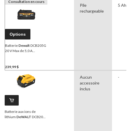
Consultation en cours
Pile
5 Ah
rechargeable
Options
Batterie
Dewalt
DCB205G
20 V Max de 5,0 A
résistante à l’huile
239,99 $
Aucun
-
accessoire
inclus
Batterie aux ions de
lithium
DeWALT
DCB205
20V MAX de qualité
supérieure, 5,0 Ah, avec