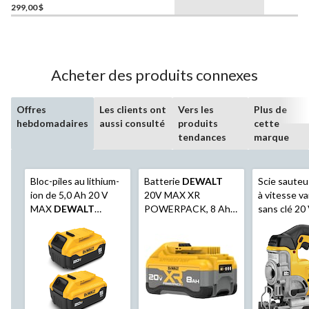
299,00 $
Acheter des produits connexes
Offres
Les clients ont
Vers les
Plus de
hebdomadaires
aussi consulté
produits
cette
tendances
marque
Bloc-piles au lithium-
Batterie
DEWALT
Scie sauteus
ion de 5,0 Ah 20 V
20V MAX XR
à vitesse va
MAX
DEWALT
POWERPACK, 8 Ah,
sans clé 2
DCB205-2, avec
avec voyant DEL
DEWALT
D
indicateur de
avec souffl
carburant à DEL, paq.
poussière, o
2
seulement