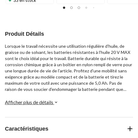
33 en stock
Produit Détails
Lorsque le travail nécessite une utilisation régulière d'huile, de
graisse ou de solvant, les batteries résistantes à l'huile 20 V MAX
sont le choix idéal pour le travail. Batterie durable qui résiste à la
corrosion chimique grâce à un boîtier en nylon rempli de verre pour
une longue durée de vie de l'article. Profitez d'une mobilité sans
exigence grâce au modèle compact et de la batterie et tirez le
maximum de votre outil avec une puissance de 5,0 Ah. Pas de
raison de vous soucier d'endommager la batterie pendant que
vous travaillez, sa base en caoutchouc surmoulé ne marque pas et
la protège contre les chutes et les collisions. Compatible avec
Afficher plus de détails
tous les outils électriques et chargeurs DEWALT et MAC Tools 20
V MAX, la batterie efficace comprend un indicateur de niveau de
carburant à 3 DEL pratique et est protégée par une garantie
limitée de 2 ans.
Caractéristiques