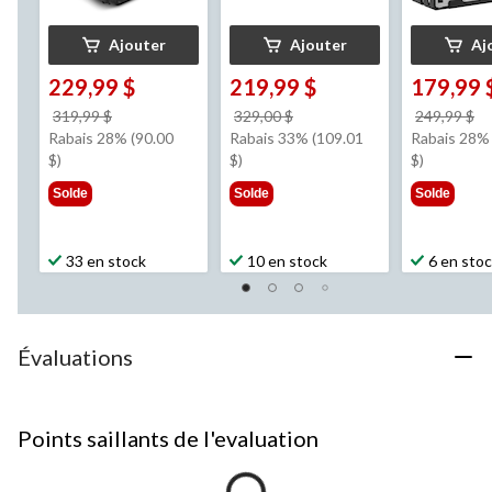
Ajouter
Ajouter
Aj
229,99 $
219,99 $
179,99 
prix
prix
pr
319,99 $
329,00 $
249,99 $
était
était
ét
Rabais 28% (90.00
Rabais 33% (109.01
Rabais 28% 
319,99 $
329,00 $
2
$)
$)
$)
Solde
Solde
Solde
33 en stock
10 en stock
6 en sto
Évaluations
Points saillants de l'evaluation