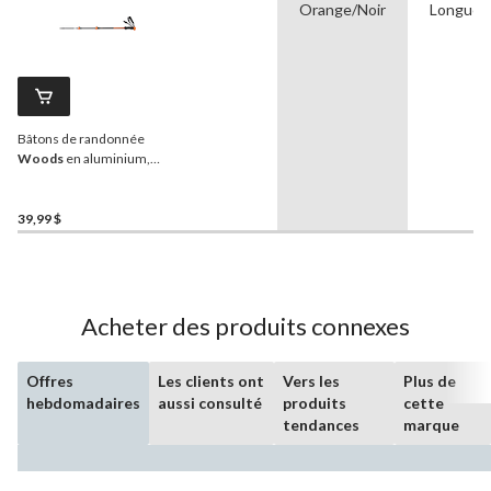
Orange/Noir
Longueur
Bâtons de randonnée
Woods
en aluminium,
blocage rapide,
télescopiques et réglables
sur 3 sections, pour la
39,99 $
randonnée et la marche
Acheter des produits connexes
Offres
Les clients ont
Vers les
Plus de
hebdomadaires
aussi consulté
produits
cette
tendances
marque