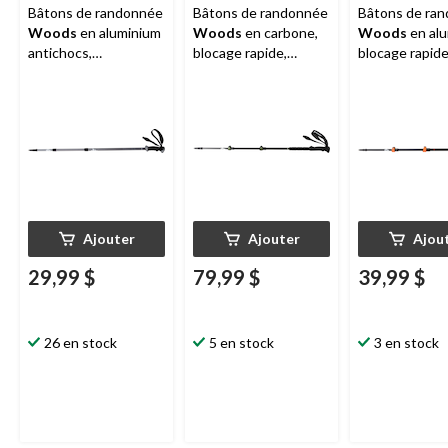
Bâtons de randonnée
Bâtons de randonnée
Bâtons de ra
Woods
en aluminium
Woods
en carbone,
Woods
en alu
antichocs,
blocage rapide,
blocage rapide
télescopiques et
télescopiques et
télescopiques
réglables sur 3
réglables sur 4
réglables sur 
sections, pour la
sections, pour la
sections, pour 
randonnée et la
randonnée et la
randonnée et 
marche
marche
marche
Ajouter
Ajouter
Ajou
29,99 $
79,99 $
39,99 $
26 en stock
5 en stock
3 en stock