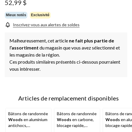
52,99 $
Mieux notés
Exclusivité
Inscrivez-vous aux alertes de soldes
Malheureusement, cet article
ne fait plus partie de
l
’assortiment
du magasin que vous avez sélectionné et
les magasins de la région.
Ces produits similaires présentés ci-dessous pourraient
vous intéresser.
Articles de remplacement disponibles
Bâtons de randonnée
Bâtons de randonnée
Bâtons de ra
Woods
en aluminium
Woods
en carbone,
Woods
en alu
antichocs,
blocage rapide,
blocage rapide
télescopiques et
télescopiques et
télescopiques