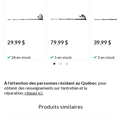
réglables sur 3
réglables sur 4
réglables sur 
sections, pour la
sections, pour la
sections, pour 
randonnée et la
randonnée et la
randonnée et 
marche
marche
marche
29,99 $
79,99 $
39,99 $
26 en stock
5 en stock
3 en stock
À l'attention des personnes résidant au Québec
: pour
obtenir des renseignements sur l'entretien et la
réparation,
cliquez ici.
Produits similaires