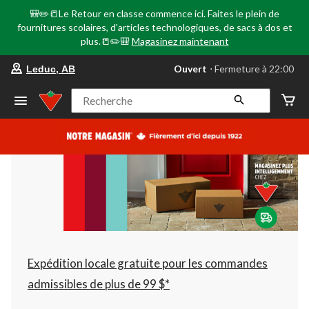
🎒✏️📒Le Retour en classe commence ici. Faites le plein de
fournitures scolaires, d'articles technologiques, de sacs à dos et
plus.📒✏️🎒
Magasinez maintenant
votre
Ouvert
⋅ Fermeture à 22:00
Leduc, AB
magasin
préféré
est
Recherche
Leduc,
AB,
courament
Ouvert,
Fermeture
à
à
22:00
cliquer
pour
changer
Expédition locale gratuite pour les commandes
admissibles de plus de 99 $*