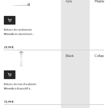
Gris
Pliable/p
Bâtons de randonnée
Woods
en aluminium
antichocs, télescopiques
et réglables sur 3 sections,
pour la randonnée et la
29,99 $
marche
Black
Collapsi
Bâtons de marche pliants
Woods
à dispositif à
enclenchement pour la
marche et la randonnée
72,99 $