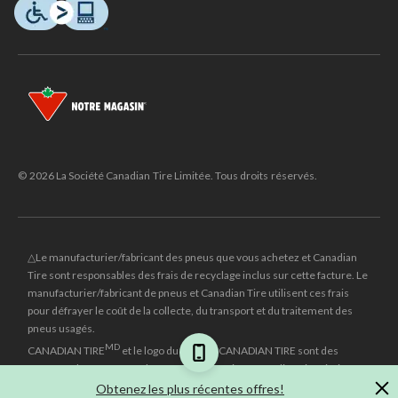
© 2026 La Société Canadian Tire Limitée. Tous droits réservés.
△Le manufacturier/fabricant des pneus que vous achetez et Canadian
Tire sont responsables des frais de recyclage inclus sur cette facture. Le
manufacturier/fabricant de pneus et Canadian Tire utilisent ces frais
pour défrayer le coût de la collecte, du transport et du traitement des
pneus usagés.
MD
CANADIAN TIRE
et le logo du triangle CANADIAN TIRE sont des
marques de commerce déposées de la Société Canadian Tire Limitée.
Obtenez les plus récentes offres!