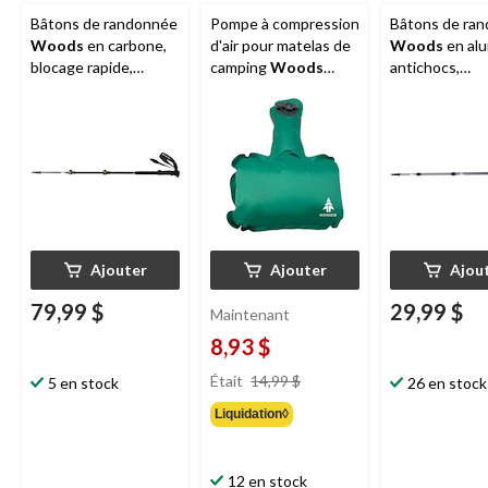
Bâtons de randonnée
Pompe à compression
Bâtons de ra
Woods
en carbone,
d'air pour matelas de
Woods
en al
blocage rapide,
camping
Woods
antichocs,
télescopiques et
Gust
télescopiques
réglables sur 4
réglables sur 
sections, pour la
sections, pour 
randonnée et la
randonnée et 
marche
marche
Ajouter
Ajouter
Ajou
79,99 $
29,99 $
Maintenant
8,93 $
prix
Était
14,99 $
5 en stock
26 en stock
était
Liquidation◊
14,99 $
12 en stock