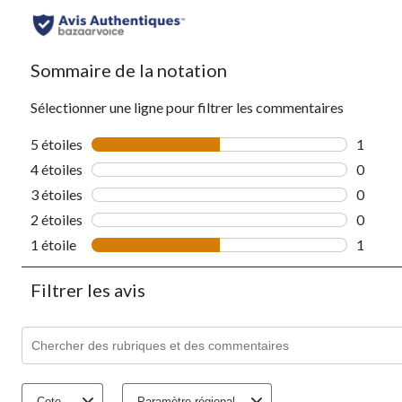
Sommaire de la notation
Sélectionner une ligne pour filtrer les commentaires
5 étoiles
étoiles
1
1 comme
4 étoiles
étoiles
0
0 comme
3 étoiles
étoiles
0
0 comme
2 étoiles
étoiles
0
0 comme
1 étoile
étoiles
1
1 comme
Filtrer les avis
Zone de recherche de sujet et d'avis
Cote
Paramètre régional