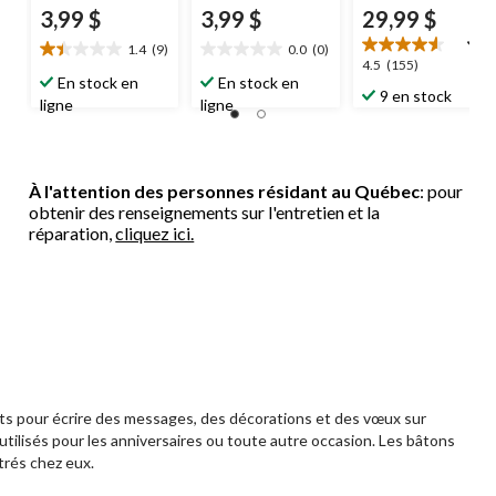
3,99 $
3,99 $
29,99 $
1.4
(9)
0.0
(0)
1.4
0.0
4.5
4.5
(155)
étoile(s)
étoile(s)
En stock en
En stock en
étoile(s)
9 en stock
sur
sur
ligne
ligne
sur
5.
5.
5.
9
155
évaluations
évaluations
À l'attention des personnes résidant au Québec
: pour
obtenir des renseignements sur l'entretien et la
réparation,
cliquez ici.
its pour écrire des messages, des décorations et des vœux sur
utilisés pour les anniversaires ou toute autre occasion. Les bâtons
trés chez eux.