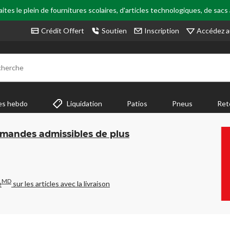
tes le plein de fournitures scolaires, d'articles technologiques, de sacs
Accédez a
Crédit Offert
Soutien
Inscription
cherche
es hebdo
Liquidation
Patios
Pneus
Ret
mmandes admissibles de plus
MD
e
sur les articles avec la livraison