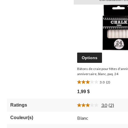
Options
Bâtons de craie pour fêtes d'anniv
anniversaire, blanc, paq. 24
3.0
(2)
3.0
étoile(s)
1,99 $
sur
5.
3.0
(2)
Ratings
2
Lire
évaluations
les
2
Couleur(s)
Blanc
commenta
Lien