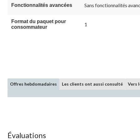
vers
Sans fonctionnalités avan
Fonctionnalités avancées
la
même
page.
Format du paquet pour
1
consommateur
Offres hebdomadaires
Les clients ont aussi consulté
Vers 
Évaluations