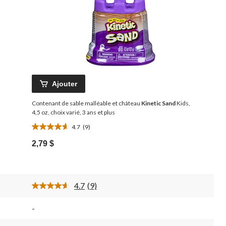
Ajouter
Contenant de sable malléable et château
Kinetic Sand
Kids,
4,5 oz, choix varié, 3 ans et plus
4.7
(9)
4.7
étoile(s)
2,79 $
sur
5.
9
évaluations
4.7
(9)
ne
Lire
les
9
-
commentaires.
t.
Lien