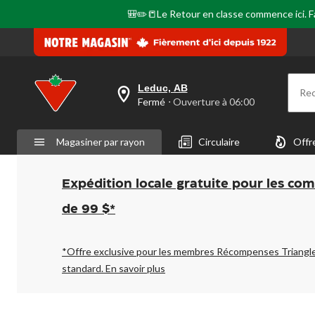
page.
🎒✏️📒Le Retour en classe commence ici. Fai
Leduc, AB
Re
votre
Fermé
⋅ Ouverture à 06:00
magasin
préféré
est
Magasiner par rayon
Circulaire
Offr
Leduc,
AB,
courament
Fermé,
Expédition locale gratuite pour les co
Ouverture
à
de 99 $*
à
06:00
cliquer
pour
*Offre exclusive pour les membres Récompenses Triangl
changer
standard.
En savoir plus