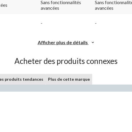
vers
Lien
Sans fonctionnalités
Sans fonctionnalit
cées
la
vers
avancées
avancées
même
la
page.
même
page.
-
-
Afficher plus de détails
Acheter des produits connexes
les produits tendances
Plus de cette marque