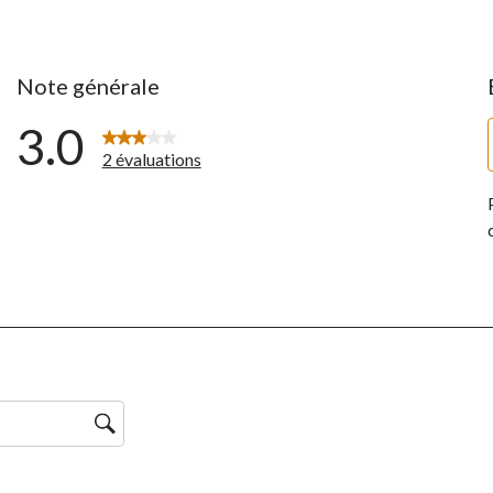
Note générale
3.0
2 évaluations
ntaires avec 5 étoiles.
ntaires avec 4 étoiles.
ntaires avec 3 étoiles.
ntaires avec 2 étoiles.
ntaire avec 1 étoile.