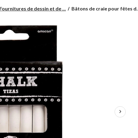
Bâtons
Fournitures de dessin et de ...
Bâtons de craie pour fêtes d..
de
craie
pour
fêtes
d'anniversaire,
fête,
anniversaire,
blanc,
paq.
24