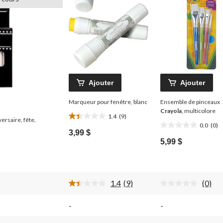
Ajouter
Ajouter
Marqueur pour fenêtre, blanc
Ensemble de pinceaux
Crayola
, multicolore
1.4
(9)
1.4
ersaire, fête,
0.0
(0)
0.0
étoile(s)
3,99 $
étoile(s)
sur
5,99 $
sur
5.
5.
9
évaluations
1.4
(9)
(0)
Lire
Aucu
les
cote
9
pour
-
-
ires.
commentaires.
ce
Lien
produi