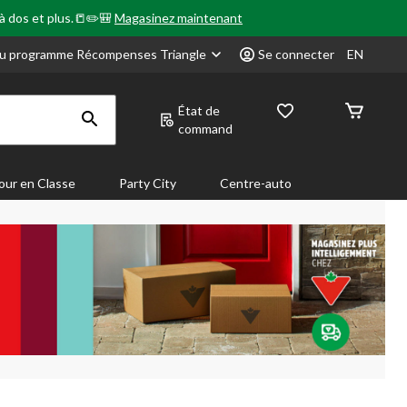
 à dos et plus.📒✏️🎒
Magasinez maintenant
u programme Récompenses Triangle
Se connecter
EN
État de
command
our en Classe
Party City
Centre-auto