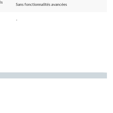
vers
és
Sans fonctionnalités avancées
la
même
page.
-