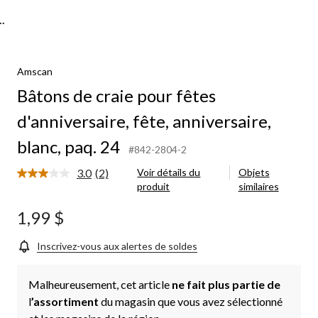
.
Amscan
Bâtons de craie pour fêtes
d'anniversaire, fête, anniversaire,
blanc, paq. 24
#842-2804-2
3.0
(2)
Voir détails du
Objets
Lire
produit
similaires
les
2
commentaires.
1,99 $
Lien
vers
la
Inscrivez-vous aux alertes de soldes
même
page.
Malheureusement, cet article
ne fait plus partie de
l
’assortiment
du magasin que vous avez sélectionné