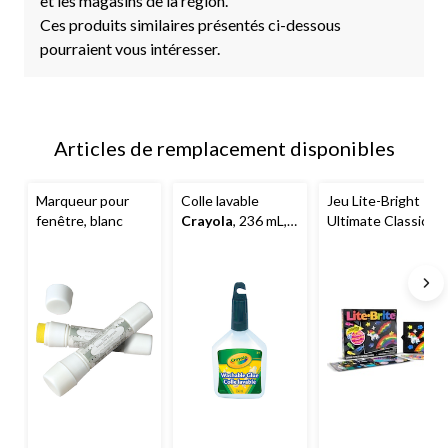
et les magasins de la région.
Ces produits similaires présentés ci-dessous
pourraient vous intéresser.
Articles de remplacement disponibles
Marqueur pour
Colle lavable
Jeu Lite-Bright
fenêtre, blanc
Crayola
, 236 mL, 3
Ultimate Classic,
ans et plus
4 ans et plus