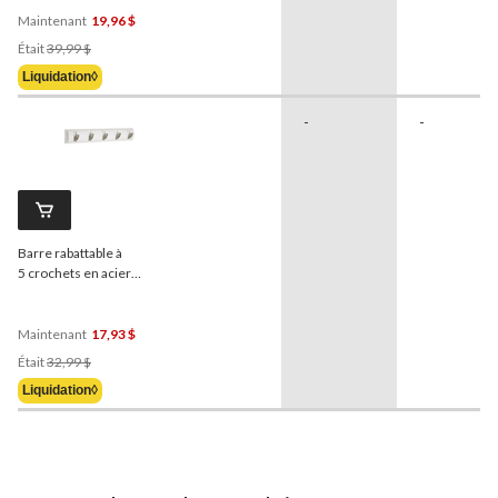
Maintenant
19,96 $
Prix
Était
39,99 $
Était
Liquidation◊
39,99 $
-
-
Barre rabattable à
5 crochets en acier
CANVAS
Clement, blanc,
20 po
Maintenant
17,93 $
Prix
Était
32,99 $
Était
Liquidation◊
32,99 $