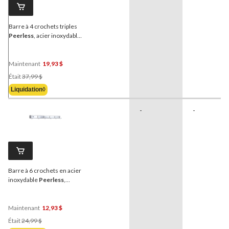
Barre à 4 crochets triples
Peerless
, acier inoxydable,
blanc/argent, 27 po
Maintenant
19,93 $
Prix
Était
37,99 $
Était
Liquidation◊
37,99 $
-
-
Barre à 6 crochets en acier
inoxydable
Peerless
,
chromé, 19 po
Maintenant
12,93 $
Prix
Était
24,99 $
Était