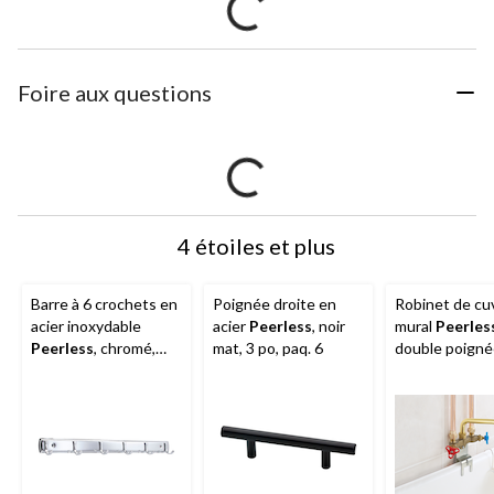
Foire aux questions
4 étoiles et plus
Barre à 6 crochets en
Poignée droite en
Robinet de cu
acier inoxydable
acier
Peerless
, noir
mural
Peerles
Peerless
, chromé,
mat, 3 po, paq. 6
double poigné
19 po
laiton brut