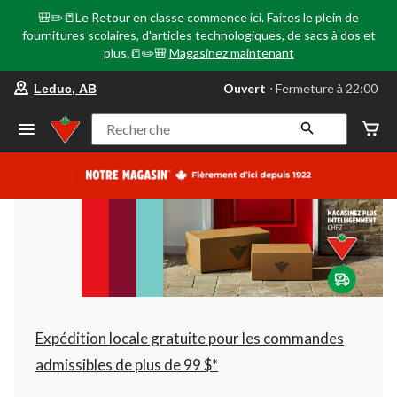
🎒✏️📒Le Retour en classe commence ici. Faites le plein de
fournitures scolaires, d'articles technologiques, de sacs à dos et
plus.📒✏️🎒
Magasinez maintenant
votre
Ouvert
⋅ Fermeture à 22:00
Leduc, AB
magasin
préféré
est
Recherche
Leduc,
AB,
courament
Ouvert,
Fermeture
à
à
22:00
cliquer
pour
changer
Expédition locale gratuite pour les commandes
admissibles de plus de 99 $*