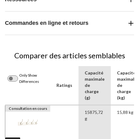
Commandes en ligne et retours
Comparer des articles semblables
Capacité
Capacité
Only Show
maximale
maximale
Differences
Ratings
de
de
charge
charge
(g)
(kg)
Consultation en cours
15875,72
15,88 kg
g