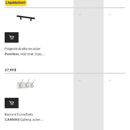
Liquidation◊
24,99 $
-
-
Poignée droite en acier
Peerless
, noir mat, 3 po,
paq. 6
27,99 $
-
-
Barre à 3 crochets
CANVAS
Galena, acier
inoxydable, blanc, 16 po