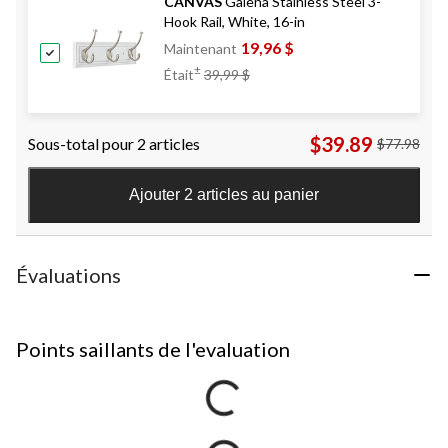
CANVAS
Galena Stainless Steel 3-
Hook Rail, White, 16-in
19,96 $
Maintenant
Prix
±
Était
39,99 $
Était
39,99 $
$39.89
Sous-total pour 2 articles
$77.98
Ajouter 2 articles au panier
Évaluations
Points saillants de l'evaluation