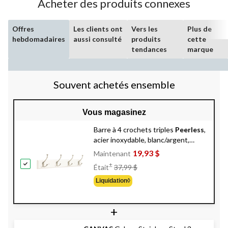
Acheter des produits connexes
Offres
Les clients ont
Vers les
Plus de
hebdomadaires
aussi consulté
produits
cette
tendances
marque
Souvent achetés ensemble
Vous magasinez
Barre à 4 crochets triples
Peerless
,
acier inoxydable, blanc/argent,
27 po
19,93 $
Maintenant
Prix
±
Était
37,99 $
Était
Liquidation◊
37,99 $
+