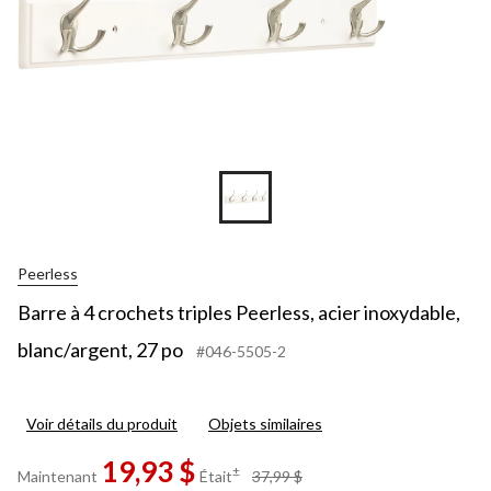
Peerless
Barre à 4 crochets triples Peerless, acier inoxydable,
blanc/argent, 27 po
#046-5505-2
Voir détails du produit
Objets similaires
19,93 $
prix
±
Maintenant
Était
37,99 $
était