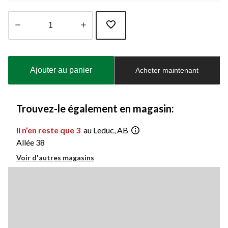
Quantité
mise
à
Ajouter au panier
Acheter maintenant
jour
à
1
Trouvez-le également en magasin:
Il n’en reste que 3
au Leduc, AB
Allée 38
Voir d'autres magasins