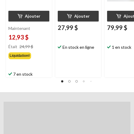
Ajouter
Ajouter
Ajou
27,99 $
79,99 $
Maintenant
12,93 $
prix
Était
24,99 $
En stock en ligne
1 en stock
était
Liquidation◊
24,99 $
7 en stock