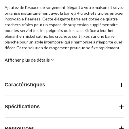
Ajoutez de l'espace de rangement élégant à votre maison et soyez
organisé instantanément avec la barre à 4 crochets triples en acier
inoxydable Peerless. Cette élégante barre est dotée de quatre
crochets triples pour un espace de suspension supplémentaire
pour les serviettes, les peignoirs ou les sacs. Grâce à leur fini
élégant en nickel satiné, les crochets sont fixés sur une barre
blanche pour un style intemporel qui s'harmonise à n'importe quel
décor. Cette solution de rangement pratique se fixe rapidement et
facilement au mur grâce au matériel inclus et ne nécessite aucun
outil spécial.
Afficher plus de détails
Caractéristiques
Spécifications
Ressources