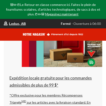
🎒✏️📒Le Retour en classe commence ici. Faites le plein de
fournitures scolaires, d'articles technologiques, de sacs à dos et
plus.📒✏️🎒
Magasinez maintenant
votre
Fermé
⋅ Ouverture à 06:00
Leduc, AB
magasin
préféré
est
Leduc,
AB,
courament
Fermé,
Ouverture
à
à
06:00
cliquer
pour
changer
Expédition locale gratuite pour les commandes
admissibles de plus de 99 $*
*Offre exclusive pour les membres Récompenses
MD
Triangle
sur les articles avec la livraison standard.
En