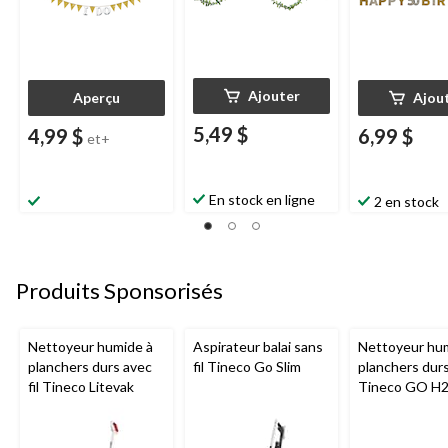
d'anniversaire
Ajouter
Aperçu
Ajou
5,49 $
4,99 $
6,99 $
et+
En stock en ligne
2 en stock
Produits Sponsorisés
Nettoyeur humide à
Aspirateur balai sans
Nettoyeur hu
planchers durs avec
fil Tineco Go Slim
planchers dur
fil Tineco Litevak
Tineco GO H
HammerHead