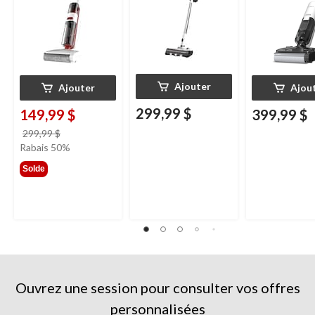
Ajouter
Ajouter
Ajou
299,99 $
149,99 $
399,99 $
prix
299,99 $
était
Rabais 50%
299,99 $
Solde
Ouvrez une session pour consulter vos offres
personnalisées