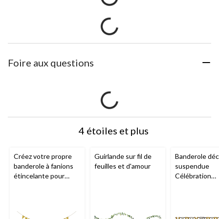
Foire aux questions
4 étoiles et plus
Créez votre propre
Guirlande sur fil de
Banderole déc
banderole à fanions
feuilles et d'amour
suspendue
étincelante pour
Célébration
anniversaire/mariage/
étincelante H
fête prénatale,
50th Birthday,
argent, 20 pi
noir/or/argent,
po, pour fête