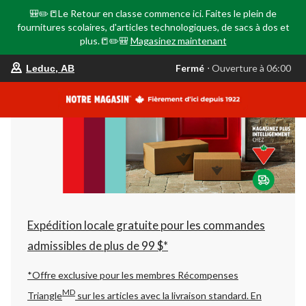
🎒✏️📒Le Retour en classe commence ici. Faites le plein de
fournitures scolaires, d'articles technologiques, de sacs à dos et
plus.📒✏️🎒
Magasinez maintenant
votre
Fermé
⋅ Ouverture à 06:00
Leduc, AB
magasin
préféré
est
Leduc,
AB,
courament
Fermé,
Ouverture
à
à
06:00
cliquer
pour
changer
Expédition locale gratuite pour les commandes
admissibles de plus de 99 $*
*Offre exclusive pour les membres Récompenses
MD
Triangle
sur les articles avec la livraison standard.
En