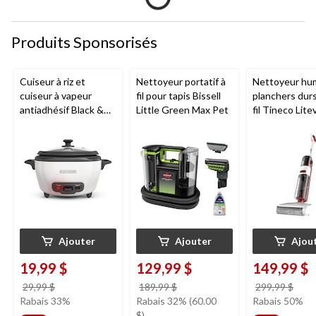
Produits Sponsorisés
Cuiseur à riz et
Nettoyeur portatif à
Nettoyeur hu
cuiseur à vapeur
fil pour tapis Bissell
planchers dur
antiadhésif Black &
Little Green Max Pet
fil Tineco Lite
Decker, blanc, 6
tasses
Ajouter
Ajouter
Ajou
19,99 $
129,99 $
149,99 $
prix
prix
prix
29,99 $
189,99 $
299,99 $
était
était
étai
Rabais 33%
Rabais 32% (60.00
Rabais 50%
29,99 $
189,99 $
299,
$)