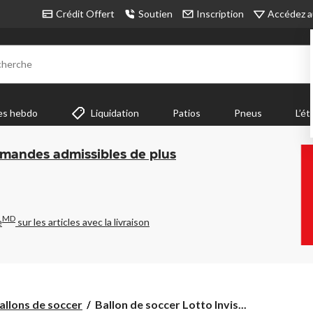
Accédez a
Crédit Offert
Soutien
Inscription
cherche
es hebdo
Liquidation
Patios
Pneus
L’ét
mmandes admissibles de plus
MD
e
sur les articles avec la livraison
Ballon
allons de soccer
Ballon de soccer Lotto Invis...