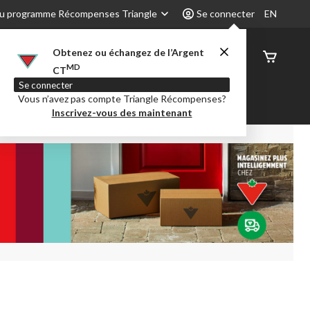
u programme Récompenses Triangle
Se connecter
EN
Obtenez ou échangez de l’Argent
État de
MD
CT
command
Se connecter
Vous n’avez pas compte Triangle Récompenses?
é
Party City
Centre-auto
Inscrivez-vous des maintenant