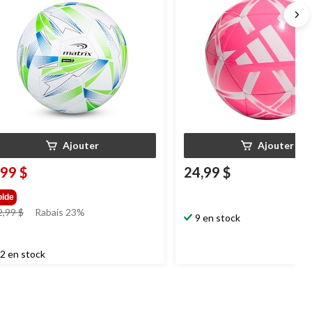
Ajouter
Ajouter
,99 $
24,99 $
olde
prix
2,99 $
Rabais 23%
9 en stock
était
12,99 $
2 en stock