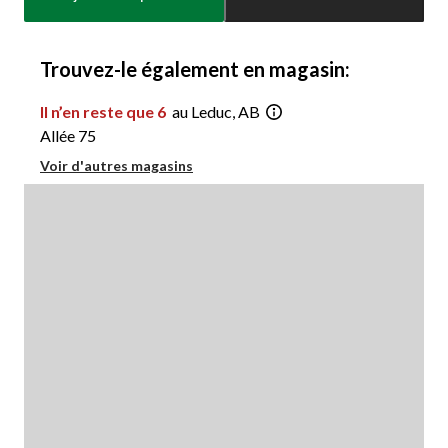
jour
à
1
Trouvez-le également en magasin:
Il n’en reste que 6
au Leduc, AB
Allée 75
Voir d'autres magasins