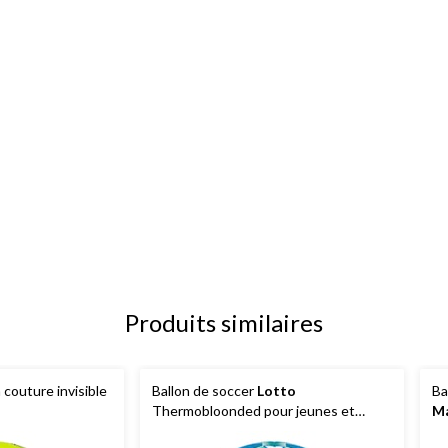
Produits similaires
 couture invisible
Ballon de soccer
Lotto
Ba
Thermobloonded pour jeunes et
Ma
adultes, hydrofuge, blanc et bleu, taille
tai