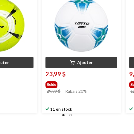
5
outer
Ajouter
23,99 $
9
Solde
S
prix
29,99 $
Rabais 20%
1
était
29,99 $
11 en stock