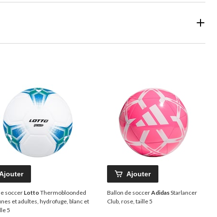
Ajouter
Ajouter
de soccer
Lotto
Thermobloonded
Ballon de soccer
Adidas
Starlancer
unes et adultes, hydrofuge, blanc et
Club, rose, taille 5
lle 5