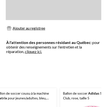
Ajouter au registree
À l'attention des personnes résidant au Québec
: pour
obtenir des renseignements sur l'entretien et la
réparation,
cliquez ici.
llon de soccer cousu à la machine
Ballon de soccer
Adidas
Star
trix
pour jeunes/adultes, bleu,
Club, rose, taille 5
lle 5