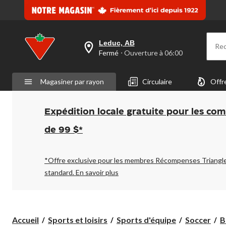
Leduc, AB
Re
votre
Fermé
⋅ Ouverture à 06:00
magasin
préféré
est
Magasiner par rayon
Circulaire
Offr
Leduc,
AB,
courament
Fermé,
Expédition locale gratuite pour les co
Ouverture
à
de 99 $*
à
06:00
cliquer
pour
*Offre exclusive pour les membres Récompenses Triangl
changer
standard.
En savoir plus
Accueil
Sports et loisirs
Sports d'équipe
Soccer
B