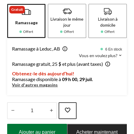
Gratuit
Livraison le même
Livraison à
Ramassage
jour
domicile
Offert
Offert
Offert
Ramassage à Leduc, AB
6 En stock
Vous en voulez plus?
Ramassage gratuit, 25 $ et plus (avant taxes)
Obtenez-le dès aujourd’hui!
Ramassage disponible à
09 h 00, 29 juil.
Voir d'autres magasins
Quantité
mise
Ajouter au panier
Acheter maintenant
à