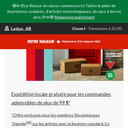
🎒✏️📒Le Retour en classe commence ici. Faites le plein de
fournitures scolaires, d'articles technologiques, de sacs à dos et
plus.📒✏️🎒
Magasinez maintenant
votre
Ouvert
⋅ Fermeture à 22:00
Leduc, AB
magasin
préféré
est
Leduc,
AB,
courament
Ouvert,
Fermeture
à
à
22:00
cliquer
pour
changer
Expédition locale gratuite pour les commandes
admissibles de plus de 99 $*
*Offre exclusive pour les membres Récompenses
MD
Triangle
sur les articles avec la livraison standard.
En