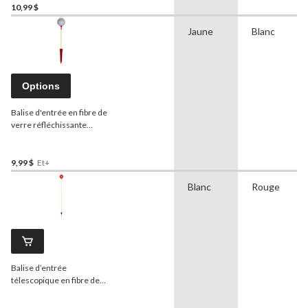
10,99 $
Jaune
Blanc
Options
Balise d'entrée en fibre de
verre réfléchissante
NuVue
, robuste,
rouge/jaune, 58 po
9,99 $
Et+
Blanc
Rouge
Balise d’entrée
télescopique en fibre de
verre réfléchissante
NuVue
, robuste,