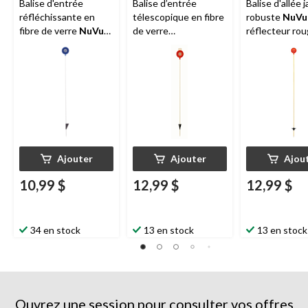
Balise d'entrée
Balise d’entrée
Balise d'allée 
réfléchissante en
télescopique en fibre
robuste
NuVu
fibre de verre
NuVue
,
de verre
réflecteur rou
robuste, bleu/blanc,
réfléchissante
piquet double,
46 po
NuVue
, robuste,
rouge/blanc, 46 po
Ajouter
Ajouter
Ajou
10,99 $
12,99 $
12,99 $
34 en stock
13 en stock
13 en stock
Ouvrez une session pour consulter vos offres