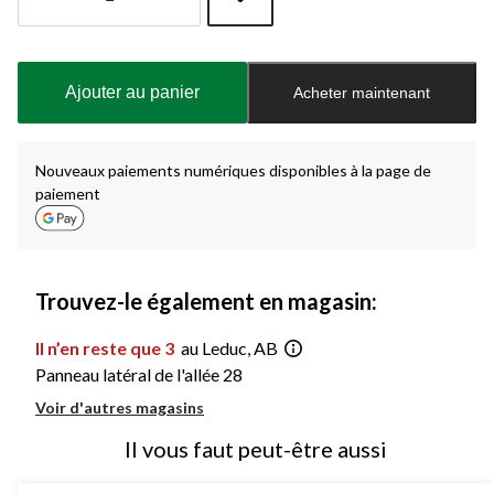
Quantité
mise
à
Ajouter au panier
Acheter maintenant
jour
à
1
Nouveaux paiements numériques disponibles à la page de
paiement
Trouvez-le également en magasin:
Il n’en reste que 3
au Leduc, AB
Panneau latéral de l'allée 28
Voir d'autres magasins
Il vous faut peut-être aussi