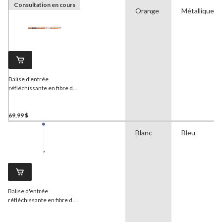
Consultation en cours
Orange
Métallique
Balise d'entrée
réfléchissante en fibre de
verre
NuVue
, orange, 46
po, paq. 30
69,99 $
Blanc
Bleu
Balise d'entrée
réfléchissante en fibre de
verre
NuVue
, robuste,
bleu/blanc, 46 po