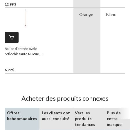
rouge/blanc, 46 po
12,99 $
Orange
Blanc
Balise d’entrée ovale
réfléchissante
NuVue
,
résistante aux
intempéries, blanc
transparent, 46 po
6,99 $
Acheter des produits connexes
Offres
Les clients ont
Vers les
Plus de
hebdomadaires
aussi consulté
produits
cette
tendances
marque