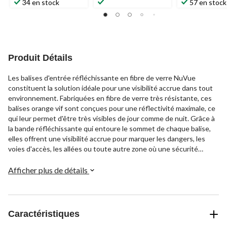
34 en stock
57 en stock
Produit Détails
Les balises d'entrée réfléchissante en fibre de verre NuVue
constituent la solution idéale pour une visibilité accrue dans tout
environnement. Fabriquées en fibre de verre très résistante, ces
balises orange vif sont conçues pour une réflectivité maximale, ce
qui leur permet d'être très visibles de jour comme de nuit. Grâce à
la bande réfléchissante qui entoure le sommet de chaque balise,
elles offrent une visibilité accrue pour marquer les dangers, les
voies d'accès, les allées ou toute autre zone où une sécurité
accrue est nécessaire. Que ce soit pour un usage résidentiel ou
commercial, ces balises durables améliorent la visibilité et aident à
Afficher plus de détails
prévenir les accidents.
Caractéristiques