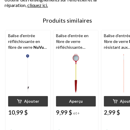
réparation,
cliquez ici.
Produits similaires
Balise d'entrée
Balise d'entrée en
Balise d'entré
réfléchissante en
fibre de verre
fibre de verre
fibre de verre
NuVue
,
réfléchissante
résistant aux
robuste, bleu/blanc,
NuVue
, robuste,
intempéries, o
46 po
rouge/jaune, 58 po
48 po
Ajouter
Aperçu
Ajou
10,99 $
9,99 $
2,99 $
et+