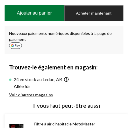
mise
à
Ajouter au panier
Acheter maintenant
jour
à
1
Nouveaux paiements numériques disponibles à la page de
paiement
Trouvez-le également en magasin:
24 en stock au Leduc, AB
Allée 65
Voir d'autres magasins
Il vous faut peut-être aussi
Filtre à air d'habitacle MotoMaster