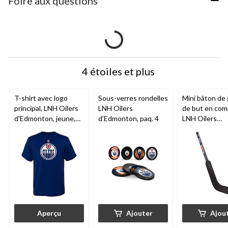
Foire aux questions
4 étoiles et plus
T-shirt avec logo
Sous-verres rondelles
Mini bâton de 
principal, LNH Oilers
LNH Oilers
de but en com
d'Edmonton, jeune,
d’Edmonton, paq. 4
LNH Oilers
choix de tailles
d'Edmonton
Aperçu
Ajouter
Ajou