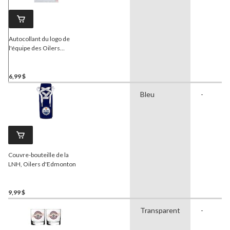
Autocollant du logo de
l'équipe des Oilers
d'Edmonton de la LNH, 5 x
7 po
6,99 $
Bleu
-
Couvre-bouteille de la
LNH, Oilers d'Edmonton
9,99 $
Transparent
-