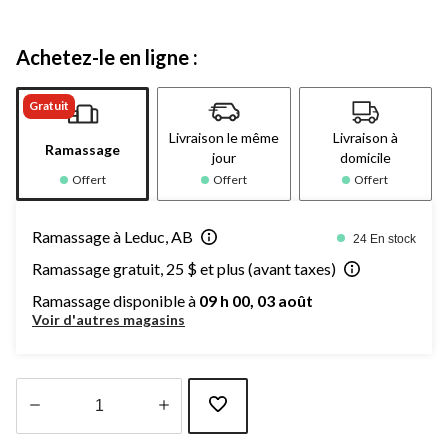
Achetez-le en ligne :
Gratuit
Livraison le même
Livraison à
Ramassage
jour
domicile
Offert
Offert
Offert
Ramassage à Leduc, AB
24 En stock
Ramassage gratuit, 25 $ et plus (avant taxes)
Ramassage disponible à
09 h 00, 03 août
Voir d'autres magasins
Quantité