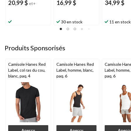
20,99 $
16,99 $
34,99 $
et+
30 en stock
11 en stock
Produits Sponsorisés
Camisole Hanes Red
Camisole Hanes Red
Camisole Han
Label, col ras du cou,
Label, homme, blanc,
Label, homme, 
blanc, paq. 4
paq. 6
paq. 6
Aperçu
Aperçu
Aperç