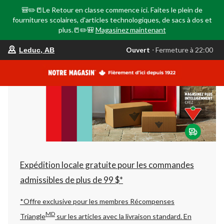
🎒✏️📒Le Retour en classe commence ici. Faites le plein de
fournitures scolaires, d'articles technologiques, de sacs à dos et
plus.📒✏️🎒
Magasinez maintenant
votre
Ouvert
⋅ Fermeture à 22:00
Leduc, AB
magasin
préféré
est
Leduc,
AB,
courament
Ouvert,
Fermeture
à
à
22:00
cliquer
pour
changer
Expédition locale gratuite pour les commandes
admissibles de plus de 99 $*
*Offre exclusive pour les membres Récompenses
MD
Triangle
sur les articles avec la livraison standard.
En