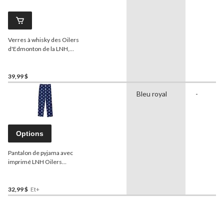
Verres à whisky des Oilers
d'Edmonton de la LNH,
paq. 2
39,99 $
Bleu royal
-
Options
Pantalon de pyjama avec
imprimé LNH Oilers
d’Edmonton, jeunes,
tailles variées
32,99 $
Et+