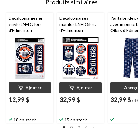
Produits similaires
Décalcomanies en
Décalcomanies
Pantalon de p
vinyle LNH Oilers
murales LNH Oilers
avec imprimé
d'Edmonton
d'Edmonton
Oilers d’Edmo
jeunes, tailles
Ajouter
Ajouter
Aperç
12,99 $
32,99 $
32,99 $
et
18 en stock
15 en stock