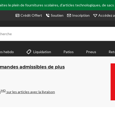
tes le plein de fournitures scolaires, d'articles technologiques, de sacs
Accédez a
Crédit Offert
Soutien
Inscription
cherche
es hebdo
Liquidation
Patios
Pneus
Ret
mmandes admissibles de plus
MD
e
sur les articles avec la livraison