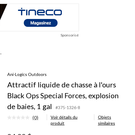
Sponsorisé
.
Ani-Logics Outdoors
Attractif liquide de chasse à l'ours
Black Ops Special Forces, explosion
de baies, 1 gal
#375-1326-8
(0)
Voir détails du
Objets
Aucune
produit
similaires
cote
pour
ce