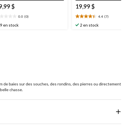
9,99 $
19,99 $
0.0
(0)
4.4
(7)
0
4.4
oile(s)
étoile(s)
9 en stock
2 en stock
r
sur
5.
7
évaluations
rfum de baies sur des souches, des rondins, des pierres ou directement
 belle chasse.