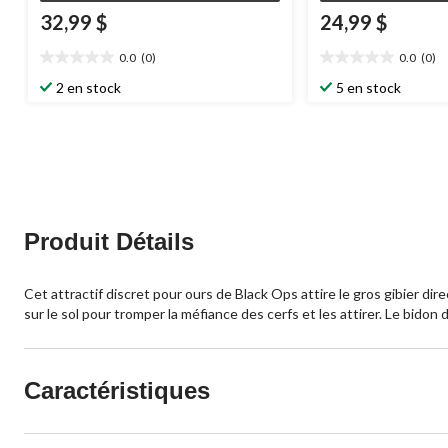
32,99 $
24,99 $
0.0
(0)
0.0
(0)
0.0
0.0
étoile(s)
étoile(s)
2 en stock
5 en stock
sur
sur
5.
5.
Produit Détails
Cet attractif discret pour ours de Black Ops attire le gros gibier di
sur le sol pour tromper la méfiance des cerfs et les attirer. Le bidon 
Caractéristiques