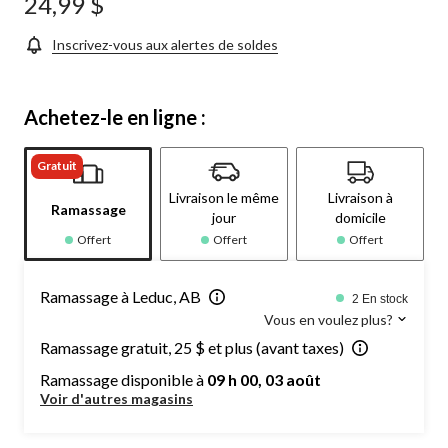
24,99 $
produit.
Lien
vers
Inscrivez-vous aux alertes de soldes
la
même
page.
Achetez-le en ligne :
Gratuit
Livraison le même
Livraison à
Ramassage
jour
domicile
Offert
Offert
Offert
Ramassage à Leduc, AB
2 En stock
Vous en voulez plus?
Ramassage gratuit, 25 $ et plus (avant taxes)
Ramassage disponible à
09 h 00, 03 août
Voir d'autres magasins