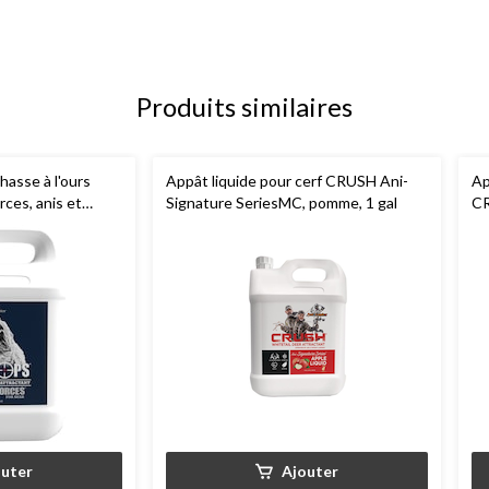
Produits similaires
chasse à l'ours
Appât liquide pour cerf CRUSH Ani-
Ap
rces, anis et
Signature SeriesMC, pomme, 1 gal
CR
be
outer
Ajouter