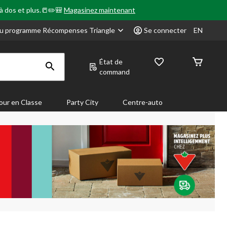
 à dos et plus.📒✏️🎒
Magasinez maintenant
u programme Récompenses Triangle
Se connecter
EN
État de
command
our en Classe
Party City
Centre-auto