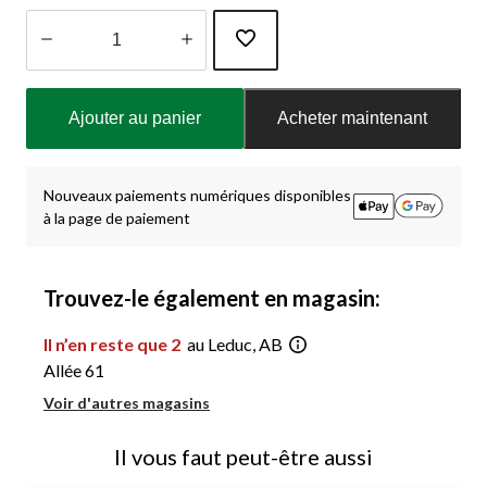
Quantité
mise
Ajouter au panier
Acheter maintenant
à
jour
à
1
Nouveaux paiements numériques disponibles
à la page de paiement
Trouvez-le également en magasin:
Il n’en reste que 2
au Leduc, AB
Allée 61
Voir d'autres magasins
Il vous faut peut-être aussi