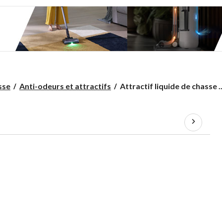
Attractif
sse
Anti-odeurs et attractifs
Attractif liquide de chasse ..
liquide
de
chasse
à
l'ours
Black
Ops
Special
Forces,
explosion
de
baies,
1
gal