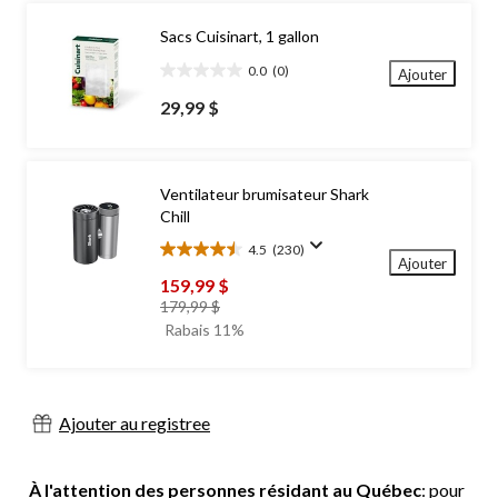
Sacs Cuisinart, 1 gallon
0.0
(0)
Ajouter
0.0
étoile(s)
29,99 $
sur
5.
Ventilateur brumisateur Shark
Chill
4.5
(230)
4.5
Ajouter
étoile(s)
159,99 $
sur
prix
179,99 $
5.
était
Rabais 11%
230
179,99 $
évaluations
Ajouter au registree
À l'attention des personnes résidant au Québec
: pour