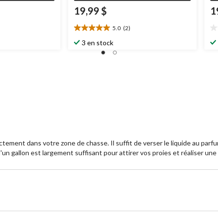
19,99 $
1
5.0
(2)
5.0
0.
étoile(s)
ét
3 en stock
sur
su
5.
5.
2
évaluations
rectement dans votre zone de chasse. Il suffit de verser le liquide au pa
d'un gallon est largement suffisant pour attirer vos proies et réaliser une