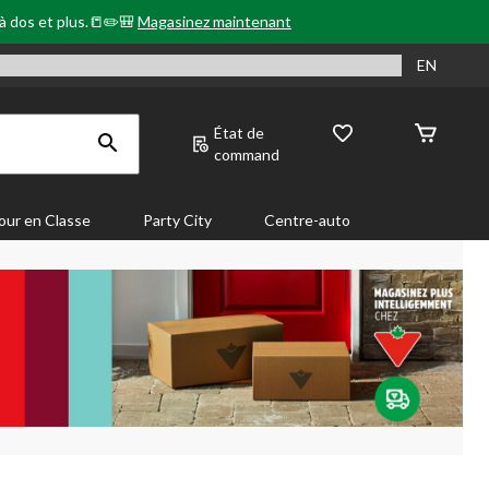
 à dos et plus.📒✏️🎒
Magasinez maintenant
EN
État de
command
our en Classe
Party City
Centre-auto