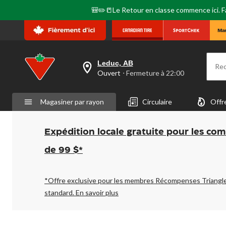
🎒✏️📒Le Retour en classe commence ici. Fai
Leduc, AB
Re
votre
Ouvert
⋅ Fermeture à 22:00
magasin
préféré
est
Magasiner par rayon
Circulaire
Offr
Leduc,
AB,
courament
Ouvert,
Expédition locale gratuite pour les co
Fermeture
à
de 99 $*
à
22:00
cliquer
pour
*Offre exclusive pour les membres Récompenses Triangl
changer
standard.
En savoir plus