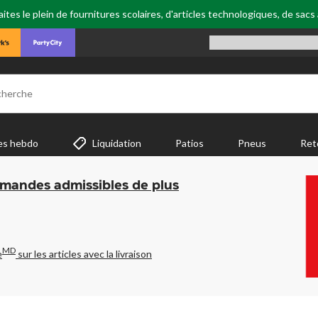
tes le plein de fournitures scolaires, d'articles technologiques, de sacs
cherche
es hebdo
Liquidation
Patios
Pneus
Ret
mmandes admissibles de plus
MD
e
sur les articles avec la livraison