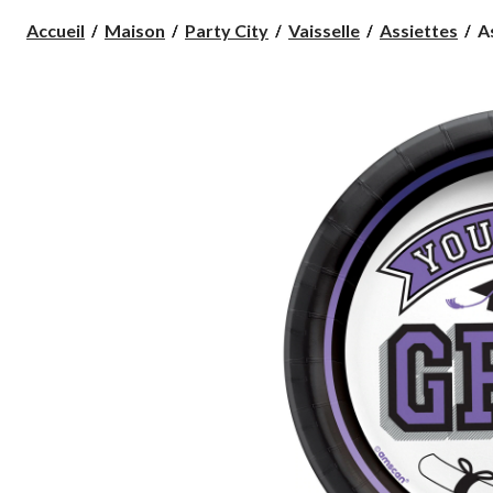
As
Accueil
Maison
Party City
Vaisselle
Assiettes
A
r
« 
T
Y
Sc
6,
vi