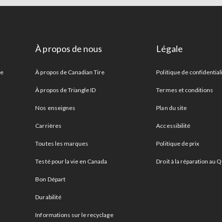
À propos de nous
Légale
re
À propos de Canadian Tire
Politique de confidential
À propos de Triangle ID
Termes et conditions
Nos enseignes
Plan du site
Carrières
Accessibilité
Toutes les marques
Politique de prix
Testé pour la vie en Canada
Droit à la réparation au
Bon Départ
Durabilité
Informations sur le recyclage