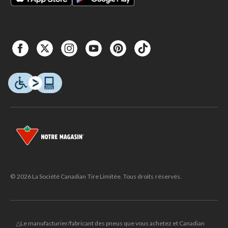
© 2026 La Société Canadian Tire Limitée. Tous droits réservés.
△Le manufacturier/fabricant des pneus que vous achetez et Canadian