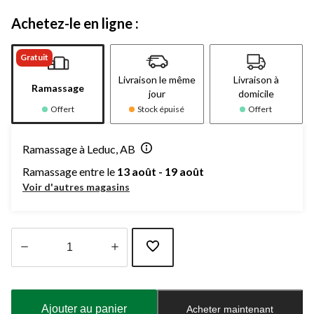
Achetez-le en ligne :
Gratuit
Livraison le même
Livraison à
Ramassage
jour
domicile
Offert
Stock épuisé
Offert
Ramassage à Leduc, AB
Ramassage entre le
13 août - 19 août
Voir d'autres magasins
Quantité
mise
à
Ajouter au panier
Acheter maintenant
jour