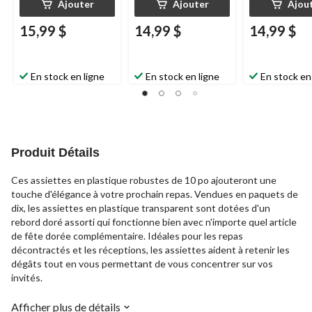
Ajouter
Ajouter
Ajou
15,99 $
14,99 $
14,99 $
En stock en ligne
En stock en ligne
En stock en
Produit Détails
Ces assiettes en plastique robustes de 10 po ajouteront une
touche d'élégance à votre prochain repas. Vendues en paquets de
dix, les assiettes en plastique transparent sont dotées d'un
rebord doré assorti qui fonctionne bien avec n'importe quel article
de fête dorée complémentaire. Idéales pour les repas
décontractés et les réceptions, les assiettes aident à retenir les
dégâts tout en vous permettant de vous concentrer sur vos
invités.
Afficher plus de détails