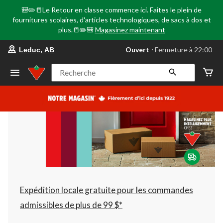
🎒✏️📒Le Retour en classe commence ici. Faites le plein de
fournitures scolaires, d'articles technologiques, de sacs à dos et
plus.📒✏️🎒
Magasinez maintenant
votre
Ouvert
⋅ Fermeture à 22:00
Leduc, AB
magasin
préféré
est
Recherche
Leduc,
AB,
courament
Ouvert,
Fermeture
à
à
22:00
cliquer
pour
changer
Expédition locale gratuite pour les commandes
admissibles de plus de 99 $*