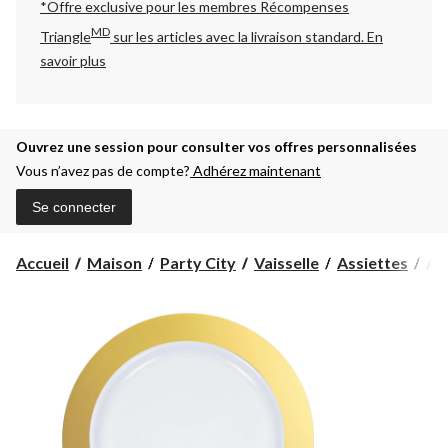
*Offre exclusive pour les membres Récompenses
MD
Triangle
sur les articles avec la livraison standard.
En
savoir plus
Ouvrez une session pour consulter vos offres personnalisées
Vous n’avez pas de compte?
Adhérez maintenant
Se connecter
Ass
Accueil
Maison
Party City
Vaisselle
Assiettes
Ass
à
bo
en
pla
10 
paq
do