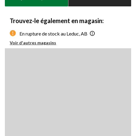
à
1
Trouvez-le également en magasin:
En rupture de stock au Leduc, AB
Voir d'autres magasins